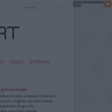
ST
VIDEÓ
GYERMEK
egolvasottabb
öbbentő fotók a néptelen fővárosról
0: ezek a legjobb szerelmes filmek
legütősebb drogos film
öttek a meztelen hősnők