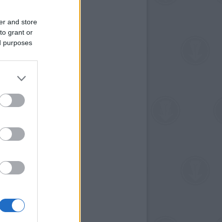
er and store
to grant or
ed purposes