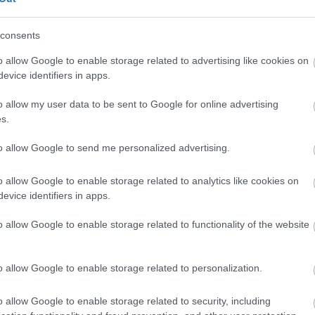
etésnapját és olyankor körbelovagol a téren és az
 abban az évben pedig ő is ott volt, hogy képeket
consents
ől. "Nagyon hosszú, 800 milliméteres
o allow Google to enable storage related to advertising like cookies on
evice identifiers in apps.
 az egész udvart tudtam fényképezni, amikor ez a
o allow my user data to be sent to Google for online advertising
issza a fotós. Szerinte nagyon kínos eset volt, az
s.
kezett, hogy ezt a felvételt elkészítette.
engélkedőre és ellátták. De azután elmondták nekem,
to allow Google to send me personalized advertising.
őket, hogy a vigyázzállásban hogyan dőljenek el. Ha
an is dőlsz ki, és ő pont olyan volt, mint egy eldőlő
o allow Google to enable storage related to analytics like cookies on
evettem volna magát a dőlés folyamatát" – tette
evice identifiers in apps.
o allow Google to enable storage related to functionality of the website
o allow Google to enable storage related to personalization.
o allow Google to enable storage related to security, including
épészet, fotó