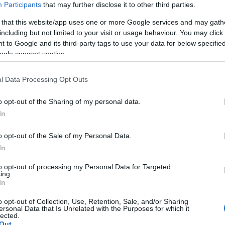
Participants
that may further disclose it to other third parties.
 that this website/app uses one or more Google services and may gath
including but not limited to your visit or usage behaviour. You may click 
 to Google and its third-party tags to use your data for below specifi
ogle consent section.
l Data Processing Opt Outs
o opt-out of the Sharing of my personal data.
In
o opt-out of the Sale of my Personal Data.
In
to opt-out of processing my Personal Data for Targeted
ing.
In
vg.hu/natgeofound.tumblr.com
o opt-out of Collection, Use, Retention, Sale, and/or Sharing
ersonal Data that Is Unrelated with the Purposes for which it
Manó posztjában pedig a fotós, James P. Blair egyik
lected.
r a fotó megszületésnek körülményeiről azt mondta,
Out