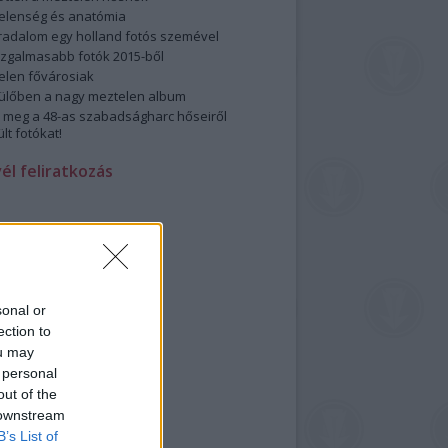
elenség és anatómia
rradalom egy holland fotós szemével
izgalmasabb fotók 2015-ből
elen fővárosiak
ülőben a nagy meztelen album
 meg a 48-as szabadságharc hőseiről
lt fotókat!
vél feliratkozás
sonal or
ection to
ou may
 personal
out of the
 downstream
B’s List of