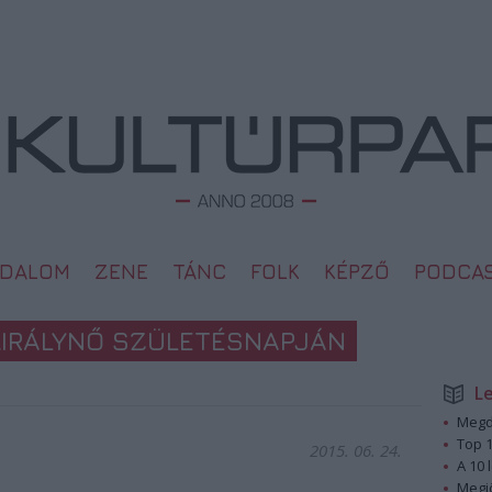
ODALOM
ZENE
TÁNC
FOLK
KÉPZŐ
PODCA
 KIRÁLYNŐ SZÜLETÉSNAPJÁN
L
Megd
Top 1
2015. 06. 24.
A 10 
Megj