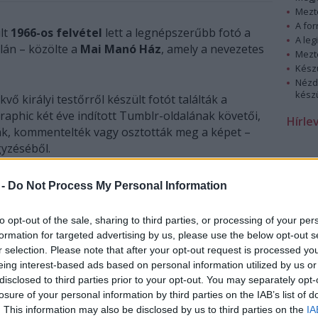
Mezt
A fo
lt
1966-os felvétel
lett a legnépszerűbb fotó a
A leg
án – közölte a
Mai Manó Ház
, amely a nevezetes
Mezt
Kész
Nézd
készü
vő királyi testőrről készült fotót találták a
phic két éve indított Tumblr-oldalának követői,
Hírle
ták, kommentelték vagy osztották meg a képet –
gyzéséből.
 -
Do Not Process My Personal Information
to opt-out of the sale, sharing to third parties, or processing of your per
formation for targeted advertising by us, please use the below opt-out s
r selection. Please note that after your opt-out request is processed y
eing interest-based ads based on personal information utilized by us or
disclosed to third parties prior to your opt-out. You may separately opt-
losure of your personal information by third parties on the IAB’s list of
. This information may also be disclosed by us to third parties on the
IA