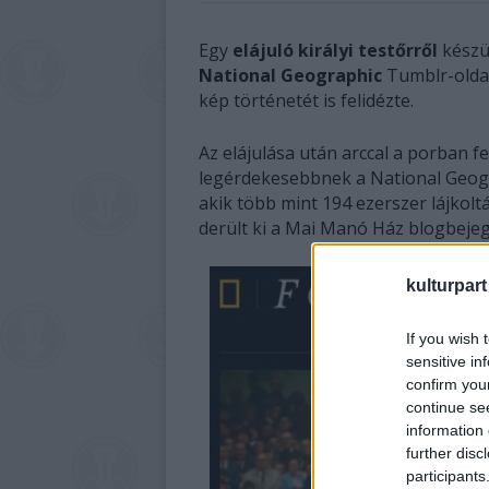
Egy
elájuló királyi testőrről
készü
National Geographic
Tumblr-oldal
kép történetét is felidézte.
Az elájulása után arccal a porban fek
legérdekesebbnek a National Geogra
akik több mint 194 ezerszer lájkol
derült ki a Mai Manó Ház blogbeje
kulturpart
If you wish 
sensitive in
confirm you
continue se
information 
further disc
participants