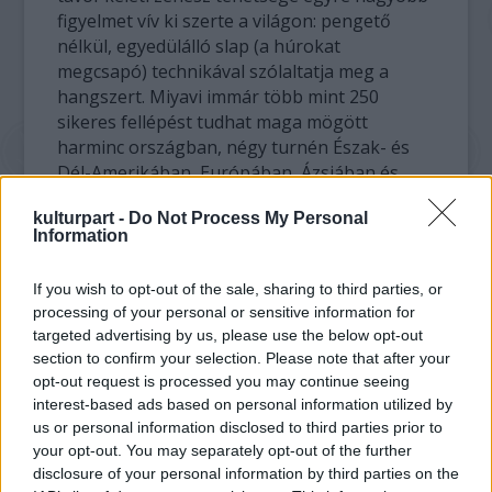
figyelmet vív ki szerte a világon: pengető
nélkül, egyedülálló slap (a húrokat
megcsapó) technikával szólaltatja meg a
hangszert. Miyavi immár több mint 250
sikeres fellépést tudhat maga mögött
harminc országban, négy turnén Észak- és
Dél-Amerikában, Európában, Ázsiában és
Ausztráliában.
kulturpart -
Do Not Process My Personal
Information
Október 19-én a kanadai thrash legenda, az
immár több mint három évtizede működő
If you wish to opt-out of the sale, sharing to third parties, or
Annihilator lép fel a magyar fővárosban. A
processing of your personal or sensitive information for
csapat
Suicide Society
címmel szeptemberben
targeted advertising by us, please use the below opt-out
adja ki 15. stúdióalbumát, amelynek
section to confirm your selection. Please note that after your
érdekessége, hogy 18 év után ismét Jeff
opt-out request is processed you may continue seeing
Waters énekel rajta. A bandát ezúttal az A38
interest-based ads based on personal information utilized by
hajón lehet elcsípni, ahol az ausztrál Harlott
us or personal information disclosed to third parties prior to
és az amerikai Archer is játszik.
your opt-out. You may separately opt-out of the further
disclosure of your personal information by third parties on the