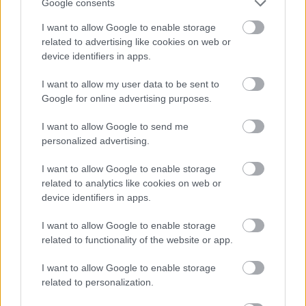
Google consents
az
Edge of Insanity
, a
Maximum Security
, a
Premonition
és a
Chromaticity
című lemezeiről
I want to allow Google to enable storage
is válogat. MacAlpine-t Aquiles Priester dobos
related to advertising like cookies on web or
és Björn Englen basszusgitáros kíséri a
device identifiers in apps.
turnén.
I want to allow my user data to be sent to
Forrás:
MTI
Google for online advertising purposes.
I want to allow Google to send me
personalized advertising.
I want to allow Google to enable storage
Koncert
Budapest
Zene
Rock
Gitár
A38
related to analytics like cookies on web or
device identifiers in apps.
I want to allow Google to enable storage
related to functionality of the website or app.
I want to allow Google to enable storage
related to personalization.
VALMAR – ÉV VÉGI SZUPERKONCERT AZ