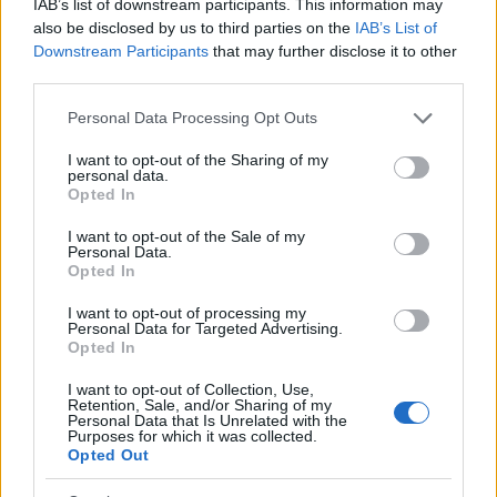
IAB’s list of downstream participants. This information may
also be disclosed by us to third parties on the
IAB’s List of
Downstream Participants
that may further disclose it to other
third parties.
Please note that this website/app uses one or more Google
Personal Data Processing Opt Outs
services and may gather and store information including but
not limited to your visit or usage behaviour. You may click to
I want to opt-out of the Sharing of my
personal data.
grant or deny consent to Google and its third-party tags to
Opted In
use your data for below specified purposes in below Google
consent section.
I want to opt-out of the Sale of my
Personal Data.
Opted In
I want to opt-out of processing my
Personal Data for Targeted Advertising.
Opted In
I want to opt-out of Collection, Use,
Retention, Sale, and/or Sharing of my
Personal Data that Is Unrelated with the
Október 30-án Tony MacAlpine koncertezik
Purposes for which it was collected.
az A38-on. A virtuóz amerikai gitáros
Concrete
Opted Out
Gardens
című új albuma dalait mutatja be, de