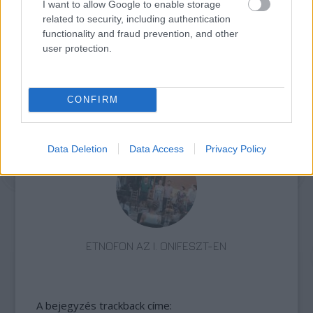
ARÉNÁBAN
I want to allow Google to enable storage
related to security, including authentication
functionality and fraud prevention, and other
user protection.
CONFIRM
AZ EMBERSÉG ÜNNEPE
Data Deletion
Data Access
Privacy Policy
ETNOFON AZ I. ONIFESZT-EN
A bejegyzés trackback címe: