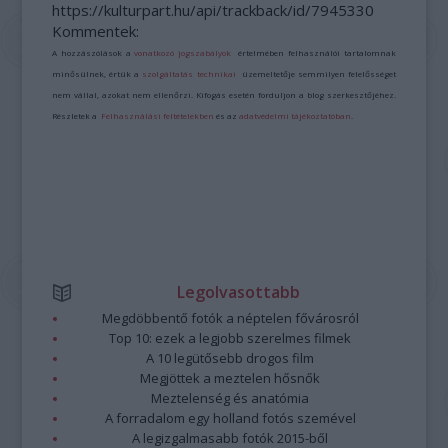
https://kulturpart.hu/api/trackback/id/7945330
Kommentek:
A hozzászólások a
vonatkozó jogszabályok
értelmében felhasználói tartalomnak
minősülnek, értük a
szolgáltatás technikai
üzemeltetője semmilyen felelősséget
nem vállal, azokat nem ellenőrzi. Kifogás esetén forduljon a blog szerkesztőjéhez.
Részletek a
Felhasználási feltételekben
és az
adatvédelmi tájékoztatóban
.
Legolvasottabb
Megdöbbentő fotók a néptelen fővárosról
Top 10: ezek a legjobb szerelmes filmek
A 10 legütősebb drogos film
Megjöttek a meztelen hősnők
Meztelenség és anatómia
A forradalom egy holland fotós szemével
A legizgalmasabb fotók 2015-ből