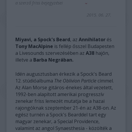
a szerző friss bejegyzései
2015. 06. 27.
Miyavi, a Spock's Beard
, az
Annihilator
és
Tony MacAlpine
is fellép ősszel Budapesten
a Livesounds szervezésében az
A38
hajón,
illetve a
Barba Negrában.
Idén augusztusban érkezik a Spock's Beard
12. stúdióalbuma
The Oblivion Particle
címmel.
Az Alan Morse gitáros-énekes által vezetett,
1992-ben alapított amerikai progresszív
zenekar friss lemezét mutatja be a hazai
rajongóknak szeptember 21-én az A38-on. Az
egész turnén a Spock's Bearddel tart egy
magyar zenekar, a Special Providence,
valamint az angol Synaesthesia - közölték a