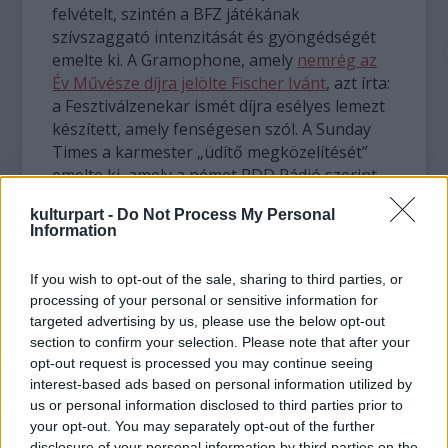
felvételt, szintén a BFZ játékának
szívszaggató intenzitását és gyöngédségét
emelte ki. A Gramophone, amely
nemrég az
Év Művésze díjra jelölte Fischer Ivánt
, azt írta:
a Fesztiválzenekar ismét díjra esélyes lemezt
készített, amely fenségesen szól. A Sunday
Times
a karmester „üdítő megközelítését”
emelte ki, amely a német RDD Rádió szerint
olyan modern, mint Pierre Boulez vagy
kulturpart -
Do Not Process My Personal
Christoph von Dohnányi interpretációi.
Information
If you wish to opt-out of the sale, sharing to third parties, or
processing of your personal or sensitive information for
targeted advertising by us, please use the below opt-out
section to confirm your selection. Please note that after your
opt-out request is processed you may continue seeing
interest-based ads based on personal information utilized by
us or personal information disclosed to third parties prior to
your opt-out. You may separately opt-out of the further
disclosure of your personal information by third parties on the