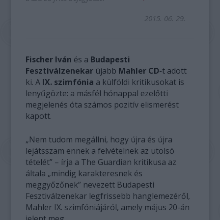
2015. 06. 29.
Fischer Iván
és a
Budapesti
Fesztiválzenekar
újabb
Mahler CD
-t adott
ki. A
IX. szimfónia
a külföldi kritikusokat is
lenyűgözte: a másfél hónappal ezelőtti
megjelenés óta számos pozitív elismerést
kapott.
„Nem tudom megállni, hogy újra és újra
lejátsszam ennek a felvételnek az utolsó
tételét” – írja a The Guardian kritikusa az
általa „mindig karakteresnek és
meggyőzőnek” nevezett Budapesti
Fesztiválzenekar legfrissebb hanglemezéről,
Mahler IX. szimfóniájáról, amely május 20-án
jelent meg.