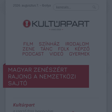
2026. augusztus 7. – Ibolya
FILM
SZÍNHÁZ
IRODALOM
ZENE
TÁNC
FOLK
KÉPZŐ
PODCAST
VIDEÓ
GYERMEK
MAGYAR ZENÉSZÉRT
RAJONG A NEMZETKÖZI
SAJTÓ
Kultúrpart
a szerző friss bejegyzései