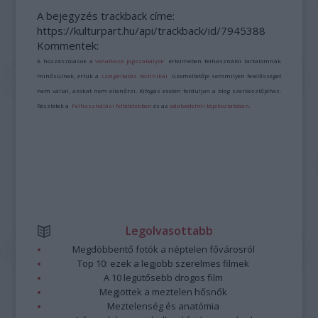
A bejegyzés trackback címe:
https://kulturpart.hu/api/trackback/id/7945388
Kommentek:
A hozzászólások a
vonatkozó jogszabályok
értelmében felhasználói tartalomnak
minősülnek, értük a
szolgáltatás technikai
üzemeltetője semmilyen felelősséget
nem vállal, azokat nem ellenőrzi. Kifogás esetén forduljon a blog szerkesztőjéhez.
Részletek a
Felhasználási feltételekben
és az
adatvédelmi tájékoztatóban
.
Legolvasottabb
Megdöbbentő fotók a néptelen fővárosról
Top 10: ezek a legjobb szerelmes filmek
A 10 legütősebb drogos film
Megjöttek a meztelen hősnők
Meztelenség és anatómia