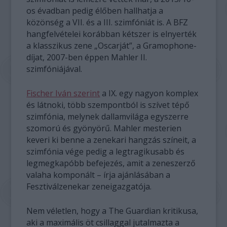
os évadban pedig élőben hallhatja a
közönség a VII. és a III. szimfóniát is. A BFZ
hangfelvételei korábban kétszer is elnyerték
a klasszikus zene „Oscarját”, a Gramophone-
díjat, 2007-ben éppen Mahler II.
szimfóniájával.
Fischer Iván szerint
a IX. egy nagyon komplex
és látnoki, több szempontból is szívet tépő
szimfónia, melynek dallamvilága egyszerre
szomorú és gyönyörű. Mahler mesterien
keveri ki benne a zenekari hangzás színeit, a
szimfónia vége pedig a legtragikusabb és
legmegkapóbb befejezés, amit a zeneszerző
valaha komponált – írja ajánlásában a
Fesztiválzenekar zeneigazgatója.
Nem véletlen, hogy a The Guardian kritikusa,
aki a maximális öt csillaggal jutalmazta a