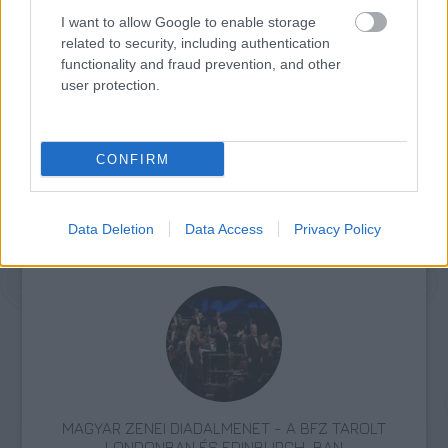
I want to allow Google to enable storage
related to security, including authentication
functionality and fraud prevention, and other
user protection.
CONFIRM
Data Deletion
Data Access
Privacy Policy
Zene
Album
Fischer Iván
Budapesti Fesztiválzenekar
Komolyzene
MAGYAR ZENEI DIADALMENET - A BFZ TAROLT
LONDONBAN ÉS EDINBURGH-BAN