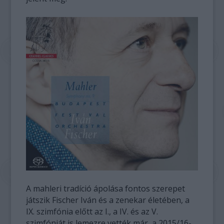
A mahleri tradíció ápolása fontos szerepet
játszik Fischer Iván és a zenekar életében, a
IX. szimfónia előtt az I., a IV. és az V.
szimfóniát is lemezre vették már, a 2015/16-