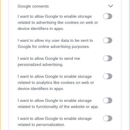
A Fesztiválzenekar legújabb Mahler lemeze
Google consents
több nemzetközi zenei blogon is téma volt,
az egyik szerző szerint „a dinamika őrületes,
I want to allow Google to enable storage
a tisztaság lélegzetelállító, egyszerűen feláll
related to advertising like cookies on web or
az ember hátán a szőr.”
device identifiers in apps.
I want to allow my user data to be sent to
A CD-t a Channel Classics forgalmazza.
Google for online advertising purposes.
Fischer Iván Mahlerről és a IX. szimfóniáról:
I want to allow Google to send me
personalized advertising.
I want to allow Google to enable storage
related to analytics like cookies on web or
device identifiers in apps.
I want to allow Google to enable storage
related to functionality of the website or app.
I want to allow Google to enable storage
related to personalization.