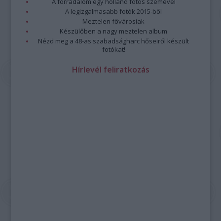
A forradalom egy holland fotós szemével
A legizgalmasabb fotók 2015-ből
Meztelen fővárosiak
Készülőben a nagy meztelen album
Nézd meg a 48-as szabadságharc hőseiről készült
fotókat!
Hírlevél feliratkozás