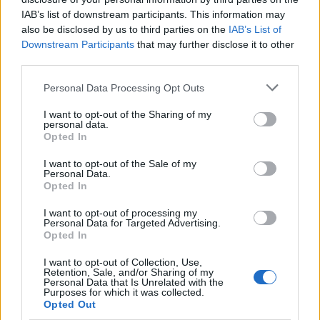
IAB’s list of downstream participants. This information may
also be disclosed by us to third parties on the
IAB’s List of
Fischer Iván (Fotó: bfz.hu)
Downstream Participants
that may further disclose it to other
third parties.
Norman Lebrecht, a világ egyik legismertebb
Please note that this website/app uses one or more Google
Personal Data Processing Opt Outs
zenekritikusa úgy fogalmazott: a hanganyag
services and may gather and store information including but
minden érzékszervet átmozgat, káprázatos
not limited to your visit or usage behaviour. You may click to
I want to opt-out of the Sharing of my
lendület és bátorság jellemzi, a The New York
personal data.
grant or deny consent to Google and its third-party tags to
Opted In
Times szerint pedig „nagyszerű” felvételről
use your data for below specified purposes in below Google
van szó, „tele élettel”.
consent section.
I want to opt-out of the Sale of my
Personal Data.
Opted In
A lemez az SA CD-net szerint is
kihagyhatatlan, melyen páratlan a zenekar
I want to opt-out of processing my
játékának finomsága. „Alkalmazkodó,
Personal Data for Targeted Advertising.
Opted In
rugalmas vonósok, expresszív fúvósok,
pazar, éles rezek – ez mind együtt megvan a
I want to opt-out of Collection, Use,
zenekarban, nem beszélve a muzsikusok
Retention, Sale, and/or Sharing of my
Personal Data that Is Unrelated with the
egyöntetű virtuozitásáról.”
Purposes for which it was collected.
Opted Out