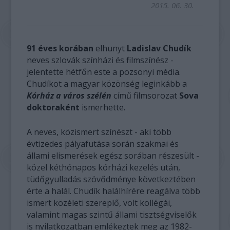
2015. 06. 30.
91 éves korában
elhunyt
Ladislav Chudík
neves szlovák színházi és filmszínész -
jelentette hétfőn este a pozsonyi média.
Chudíkot a magyar közönség leginkább a
Kórház a város szélén
című filmsorozat
Sova
doktoraként
ismerhette.
A neves, közismert színészt - aki több
évtizedes pályafutása során szakmai és
állami elismerések egész sorában részesült -
közel kéthónapos kórházi kezelés után,
tüdőgyulladás szövődménye következtében
érte a halál. Chudík halálhírére reagálva több
ismert közéleti szereplő, volt kollégái,
valamint magas szintű állami tisztségviselők
is nyilatkozatban emlékeztek meg az 1982-