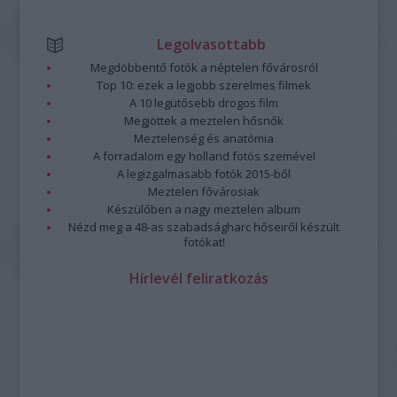
Legolvasottabb
Megdöbbentő fotók a néptelen fővárosról
Top 10: ezek a legjobb szerelmes filmek
A 10 legütősebb drogos film
Megjöttek a meztelen hősnők
Meztelenség és anatómia
A forradalom egy holland fotós szemével
A legizgalmasabb fotók 2015-ből
Meztelen fővárosiak
Készülőben a nagy meztelen album
Nézd meg a 48-as szabadságharc hőseiről készült
fotókat!
Hírlevél feliratkozás