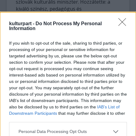
szlovák kulturális miniszter. Hozzátette: a
kiváló színész, pedagógus és
rendszerváltoztatás utáni kulturális miniszter
távozásával bár tátongó űr keletkezik a
kulturpart -
Do Not Process My Personal
Information
kulturális életben, a művész szellemi
hagyatéka tovább él filmes és televíziós
alakításain, rádiós felvételein keresztül.
If you wish to opt-out of the sale, sharing to third parties, or
processing of your personal or sensitive information for
targeted advertising by us, please use the below opt-out
Ladislav Chudík 1924. május 27-én a
section to confirm your selection. Please note that after your
Breznóbányai (Brezno) járásban lévő
opt-out request is processed you may continue seeing
Kisgaram (Hronec) településen született,
interest-based ads based on personal information utilized by
felsőfokú tanulmányait a pozsonyi Komenský
us or personal information disclosed to third parties prior to
Egyetem (UK) bölcsészettudományi karán
your opt-out. You may separately opt-out of the further
végezte, egyidejűleg a Pozsonyi
disclosure of your personal information by third parties on the
Konzervatórium dráma tagozatán is tanult.
IAB’s list of downstream participants. This information may
Szakmai karrierjét a pozsonyi Szlovák
also be disclosed by us to third parties on the
IAB’s List of
Nemzeti Színházban (SND) kezdte, később a
Downstream Participants
that may further disclose it to other
third parties.
Pozsonyi Konzervatórium és az ugyancsak
pozsonyi Színművészeti Főiskola (V©MU)
Please note that this website/app uses one or more Google
Personal Data Processing Opt Outs
tanáraként is dolgozott. Első filmes