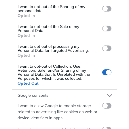
services and may gather and store information including but
főszerepét 1959-ben játszotta a
Dabac
not limited to your visit or usage behaviour. You may click to
I want to opt-out of the Sharing of my
personal data.
kapitány
című filmben.
grant or deny consent to Google and its third-party tags to
Opted In
use your data for below specified purposes in below Google
Chudíkot a magyar közönség leginkább az
consent section.
I want to opt-out of the Sale of my
Personal Data.
1977-ben készült,
Kórház a város szélén
című
Opted In
televíziós filmsorozat Sova főorvosaként
ismerhette. Élete egyik utolsó alakítását is
I want to opt-out of processing my
Personal Data for Targeted Advertising.
ennek a sorozatnak a második folytatásában,
Opted In
a 2008-ban forgatott
Kórház a város szélén
-
újabb sorsok című tévéfilmsorozatban
I want to opt-out of Collection, Use,
Retention, Sale, and/or Sharing of my
nyújtotta.
Personal Data that Is Unrelated with the
Purposes for which it was collected.
Opted Out
Forrás:
Hirado.hu
Google consents
I want to allow Google to enable storage
related to advertising like cookies on web or
Szlovákia
Film
Sorozatok
Gyász
device identifiers in apps.