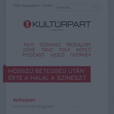
2026. augusztus 8. – László
FILM
SZÍNHÁZ
IRODALOM
ZENE
TÁNC
FOLK
KÉPZŐ
PODCAST
VIDEÓ
GYERMEK
HOSSZÚ BETEGSÉG UTÁN
ÉRTE A HALÁL A SZÍNÉSZT
Kultúrpart
a szerző friss bejegyzései