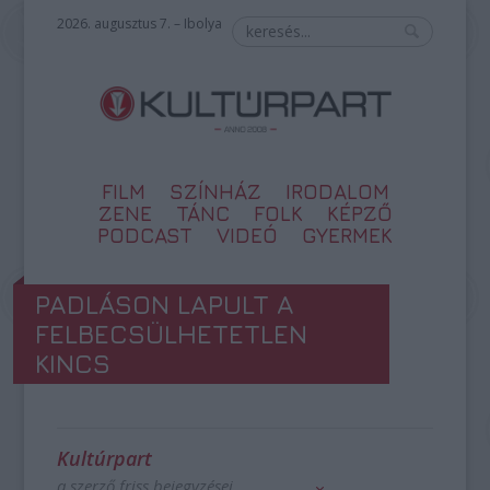
2026. augusztus 7. – Ibolya
FILM
SZÍNHÁZ
IRODALOM
ZENE
TÁNC
FOLK
KÉPZŐ
PODCAST
VIDEÓ
GYERMEK
PADLÁSON LAPULT A
FELBECSÜLHETETLEN
KINCS
Kultúrpart
a szerző friss bejegyzései