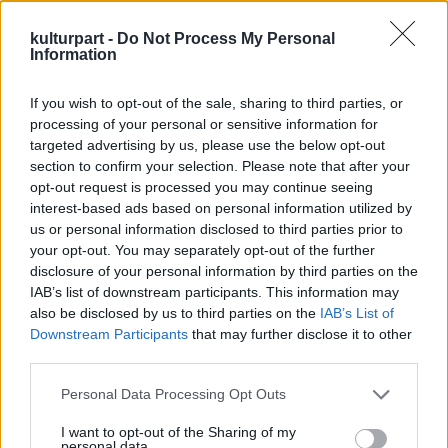
kifejtette, hatalmas, 50 méter hosszú és 19
méter széles terület állt a rendelkezésre, a
kulturpart -
Do Not Process My Personal
padlástér magassága pedig a tetőgerincnél
Information
elérte a 3 métert.
If you wish to opt-out of the sale, sharing to third parties, or
A szentély plafonját masszív
processing of your personal or sensitive information for
cédrusgerendákból építették, így elbírta a
targeted advertising by us, please use the below opt-out
hatalmas súlyt, ráadásul fennmaradt a
section to confirm your selection. Please note that after your
padlástérbe vezető lépcső, amely a tudós
opt-out request is processed you may continue seeing
szerint nem kultikus, hanem gyakorlati
interest-based ads based on personal information utilized by
us or personal information disclosed to third parties prior to
célokat szolgált. A Parthenón padlásterében
your opt-out. You may separately opt-out of the further
sokmillió ezüst pénzérmét őriztek. Egy a Kr.e.
disclosure of your personal information by third parties on the
433-ból származó dokumentum szerint 3000
IAB’s list of downstream participants. This information may
talentumot szállítottak az Akropoliszra.
also be disclosed by us to third parties on the
IAB’s List of
Hatalmas összegről volt szó, a korabeli
Downstream Participants
that may further disclose it to other
legnagyobb értékű pénzérme az ezüst
third parties.
tetradrachma volt, amelyekből 1500 darab ért
Please note that this website/app uses one or more Google
egy talentumot. "A 3000 talentum 4,5 millió
Personal Data Processing Opt Outs
services and may gather and store information including but
tetradrachmával volt egyenértékű" -
not limited to your visit or usage behaviour. You may click to
I want to opt-out of the Sharing of my
magyarázta Spencer Pope professzor,
personal data.