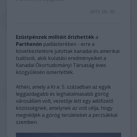
2015. 06. 30.
Ezüstpénzek millióit őrizhették
a
Parthenón
padlásterében - erre a
következtetésre jutottak kanadai és amerikai
tudósok, akik kutatási eredményeiket a
Kanadai Ókortudományi Társaság éves
közgyűlésén ismertették.
Athén, amely a Kr.e. 5. században az egyik
leggazdagabb és leghatalmasabb görög
városállam volt, vezetője lett egy adófizető
közösségnek, amelynek az volt célja, hogy
megvédjék a görög területeket a perzsákkal
szemben.