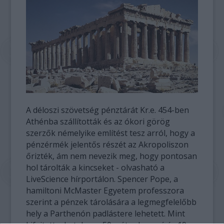
A déloszi szövetség pénztárát Kr.e. 454-ben
Athénba szállították és az ókori görög
szerzők némelyike említést tesz arról, hogy a
pénzérmék jelentős részét az Akropoliszon
őrizték, ám nem nevezik meg, hogy pontosan
hol tárolták a kincseket - olvasható a
LiveScience hírportálon. Spencer Pope, a
hamiltoni McMaster Egyetem professzora
szerint a pénzek tárolására a legmegfelelőbb
hely a Parthenón padlástere lehetett. Mint