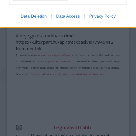
VILÁGVISZONYLATBAN IS JELENTŐS RÉGÉSZETI
FELTÁRÁS ZAJLIK MAGYARORSZÁGON
Data Deletion
Data Access
Privacy Policy
A bejegyzés trackback címe:
https://kulturpart.hu/api/trackback/id/7945412
Kommentek:
A hozzászólások a
vonatkozó jogszabályok
értelmében felhasználói tartalomnak
minősülnek, értük a
szolgáltatás technikai
üzemeltetője semmilyen felelősséget
nem vállal, azokat nem ellenőrzi. Kifogás esetén forduljon a blog szerkesztőjéhez.
Részletek a
Felhasználási feltételekben
és az
adatvédelmi tájékoztatóban
.
Legolvasottabb
Megdöbbentő fotók a néptelen fővárosról