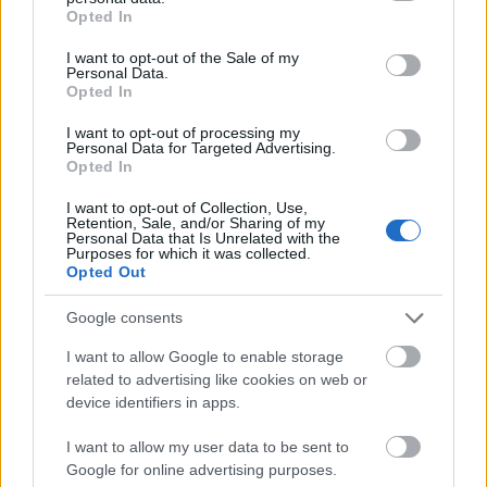
grant or deny consent to Google and its third-party tags to
hozzátéve, hogy a pénzérmék súlya elérte a
Opted In
use your data for below specified purposes in below Google
78 tonnát.
consent section.
I want to opt-out of the Sale of my
Personal Data.
Az ókori szerzők arról is említést tesznek,
Opted In
hogy időnként az athéni pénztárban tízezer
I want to opt-out of processing my
talentum is összegyűlt, így a pénzérmék
Personal Data for Targeted Advertising.
összsúlya elérhette a 260 tonnát.
Opted In
Előfordulhatott azonban, hogy az összeg egy
I want to opt-out of Collection, Use,
részét aranypénzek alkották, így
Retention, Sale, and/or Sharing of my
értelemszerűen a pénztár súlya is
Personal Data that Is Unrelated with the
Purposes for which it was collected.
lényegesen kisebb lehetett, bár a kanadai
Opted Out
kutató ezt kevéssé tartja valószínűnek.
"Athénban csekély számban vertek
Google consents
aranypénzeket, hiszen helyben voltak a
I want to allow Google to enable storage
gazdag ezüstbányák, amelyekről Aiszkhülosz,
related to advertising like cookies on web or
a tragédia atyja is említést tesz" - emelte ki
device identifiers in apps.
Spencer Pope.
I want to allow my user data to be sent to
Forrás:
Hirado.hu
Google for online advertising purposes.