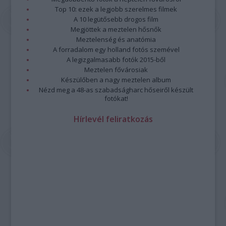
Top 10: ezek a legjobb szerelmes filmek
A 10 legütősebb drogos film
Megjöttek a meztelen hősnők
Meztelenség és anatómia
A forradalom egy holland fotós szemével
A legizgalmasabb fotók 2015-ből
Meztelen fővárosiak
Készülőben a nagy meztelen album
Nézd meg a 48-as szabadságharc hőseiről készült
fotókat!
Hírlevél feliratkozás