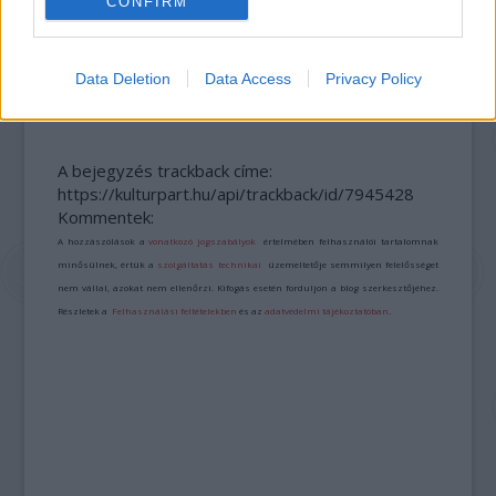
CONFIRM
AZ EMBERSÉG ÜNNEPE
Data Deletion
Data Access
Privacy Policy
A bejegyzés trackback címe:
https://kulturpart.hu/api/trackback/id/7945428
Kommentek:
A hozzászólások a
vonatkozó jogszabályok
értelmében felhasználói tartalomnak
minősülnek, értük a
szolgáltatás technikai
üzemeltetője semmilyen felelősséget
nem vállal, azokat nem ellenőrzi. Kifogás esetén forduljon a blog szerkesztőjéhez.
Részletek a
Felhasználási feltételekben
és az
adatvédelmi tájékoztatóban
.