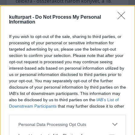
célokra - összerakott három könyvet, a 18.
évfordulón pedig kiderült, hogy színdarab
készül belőle.
kulturpart -
Do Not Process My Personal
Information
A bejelentéskor J. K. Rowling azt mondta,
amikor a deszkákon látják majd a nézők a
If you wish to opt-out of the sale, sharing to third parties, or
történetet, rá fognak jönni, hogy a színház
processing of your personal or sensitive information for
annak az egyetlen megfelelő közege,
targeted advertising by us, please use the below opt-out
hordozója. Azóta azt is tudni, hogy idén
section to confirm your selection. Please note that after your
opt-out request is processed you may continue seeing
ősszel már jegyeket is lehet majd vásárolni a
interest-based ads based on personal information utilized by
jövő nyári bemutatóra, ami egyébként a brit
us or personal information disclosed to third parties prior to
színházi gyakorlatban egyáltalán nem
your opt-out. You may separately opt-out of the further
szokatlan.
disclosure of your personal information by third parties on the
IAB’s list of downstream participants. This information may
Az is nyilvánosságot látott, hogy lesz egy új
also be disclosed by us to third parties on the
IAB’s List of
film, a
Legendás állatok és megfigyelésük
Downstream Participants
that may further disclose it to other
(Fantastic Beasts and Where to Find Them)
,
third parties.
amelynek alapja természetesen a Harry
Please note that this website/app uses one or more Google
Personal Data Processing Opt Outs
Potter-történet, a főszerepet pedig a 33 éves
services and may gather and store information including but
Eddie Redmayne játssza, aki
A mindenség