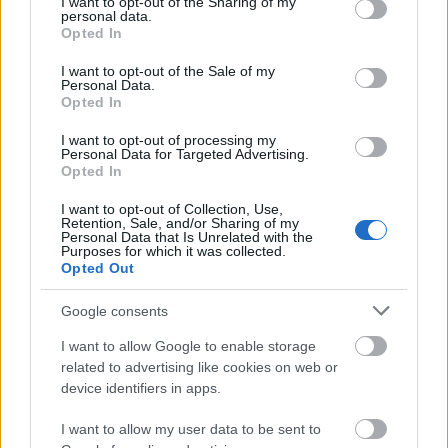
not limited to your visit or usage behaviour. You may click to
I want to opt-out of the Sharing of my
elméletében
nyújtott alakításáért Oscar-díjat is
personal data.
grant or deny consent to Google and its third-party tags to
Opted In
kapott. A film forgatókönyvét J.K. Rowling írja,
use your data for below specified purposes in below Google
a rendező pedig David Yates lesz, aki négy
consent section.
I want to opt-out of the Sale of my
részt készített az eredeti
Harry Potter-
Personal Data.
Opted In
sorozatból. (A film 2016. november 18-án
kerül a mozikba.)
I want to opt-out of processing my
Personal Data for Targeted Advertising.
Opted In
A hét kötet több mint 450 millió példányban
kelt el, 78 nyelvre fordították le, nem beszélve
I want to opt-out of Collection, Use,
a filmekről.
Retention, Sale, and/or Sharing of my
Personal Data that Is Unrelated with the
Purposes for which it was collected.
Opted Out
Forrás:
Hirado.hu
Google consents
I want to allow Google to enable storage
related to advertising like cookies on web or
device identifiers in apps.
Anglia
Irodalom
Könyv
Bestseller
J. K. Rowling
I want to allow my user data to be sent to