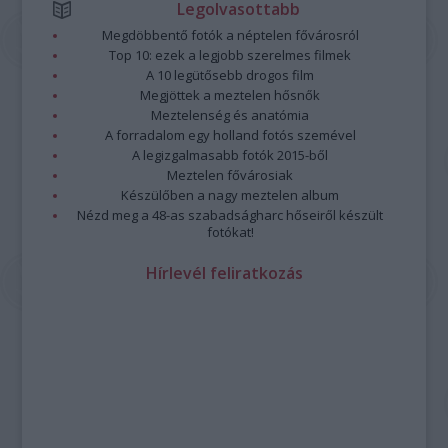
Legolvasottabb
Megdöbbentő fotók a néptelen fővárosról
Top 10: ezek a legjobb szerelmes filmek
A 10 legütősebb drogos film
Megjöttek a meztelen hősnők
Meztelenség és anatómia
A forradalom egy holland fotós szemével
A legizgalmasabb fotók 2015-ből
Meztelen fővárosiak
Készülőben a nagy meztelen album
Nézd meg a 48-as szabadságharc hőseiről készült
fotókat!
Hírlevél feliratkozás