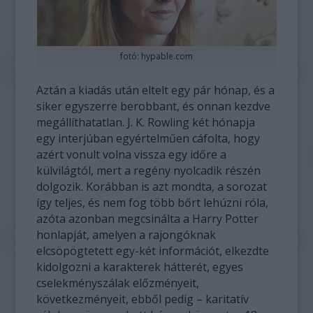
fotó: hypable.com
Aztán a kiadás után eltelt egy pár hónap, és a
siker egyszerre berobbant, és onnan kezdve
megállíthatatlan. J. K. Rowling két hónapja
egy interjúban egyértelműen cáfolta, hogy
azért vonult volna vissza egy időre a
külvilágtól, mert a regény nyolcadik részén
dolgozik. Korábban is azt mondta, a sorozat
így teljes, és nem fog több bőrt lehúzni róla,
azóta azonban megcsinálta a Harry Potter
honlapját, amelyen a rajongóknak
elcsöpögtetett egy-két információt, elkezdte
kidolgozni a karakterek hátterét, egyes
cselekményszálak előzményeit,
következményeit, ebből pedig – karitatív