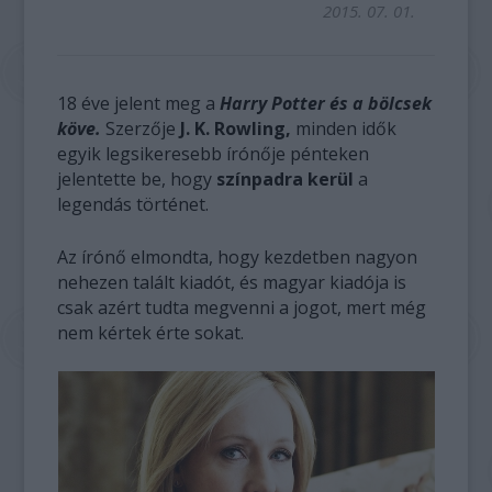
2015. 07. 01.
18 éve jelent meg a
Harry Potter és a bölcsek
köve.
Szerzője
J. K. Rowling,
minden idők
egyik legsikeresebb írónője
pénteken
jelentette be, hogy
színpadra kerül
a
legendás történet.
Az írónő elmondta, hogy kezdetben nagyon
nehezen talált kiadót, és magyar kiadója is
csak azért tudta megvenni a jogot, mert még
nem kértek érte sokat.