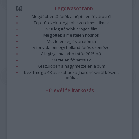
Legolvasottabb
Megdöbbentő fotók a néptelen fővárosról
Top 10: ezek a legjobb szerelmes filmek
A 10 legütősebb drogos film
Megjöttek a meztelen hősnők
Meztelenség és anatómia
A forradalom egy holland fotós szemével
A legizgalmasabb fotók 2015-ből
Meztelen fővárosiak
Készülőben a nagy meztelen album
Nézd meg a 48-as szabadságharc hőseiről készült
fotókat!
Hírlevél feliratkozás