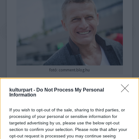
fotó: comment.blog.hu
Az Országos Rendőr-főkapitányság közlése
kulturpart -
Do Not Process My Personal
szerint egy motor és egy kocsi ütközött
Information
össze a XXII. kerületi Háros utca és a
Gyöngyszem utca kereszteződésében kedden
If you wish to opt-out of the sale, sharing to third parties, or
háromnegyed 1 körül, egyelőre ismeretlen
processing of your personal or sensitive information for
körülmények között. A kétkerekű vezetője
targeted advertising by us, please use the below opt-out
sérült meg a karambolban, a baleset
section to confirm your selection. Please note that after your
körülményeit vizsgálják.
opt-out request is processed you may continue seeing