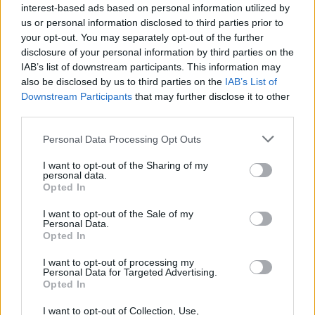
interest-based ads based on personal information utilized by
A most 52 éves Rékasi Károly 1986-ban
us or personal information disclosed to third parties prior to
végezte el a Színház- és Filmművészeti
your opt-out. You may separately opt-out of the further
disclosure of your personal information by third parties on the
Főiskolát. Tagja volt a Madách Színház, a
IAB’s list of downstream participants. This information may
nyíregyházi Móricz Zsigmond Színház, a
also be disclosed by us to third parties on the
IAB’s List of
József Attila Színház, valamint 1992-től 2000-
Downstream Participants
that may further disclose it to other
ig a Nemzeti Színház társulatának, 2000 óta
third parties.
szabadfoglalkozású. Számos filmben játszott,
köztük a
Pizzásban
(2001). 1998 óta állandó
Please note that this website/app uses one or more Google
Personal Data Processing Opt Outs
szereplője a
Barátok közt
című népszerű
services and may gather and store information including but
not limited to your visit or usage behaviour. You may click to
I want to opt-out of the Sharing of my
tévésorozatnak, amelyben Bartha Zsoltot
personal data.
grant or deny consent to Google and its third-party tags to
alakítja.
Opted In
use your data for below specified purposes in below Google
consent section.
I want to opt-out of the Sale of my
Forrás:
MTI
Personal Data.
Opted In
I want to opt-out of processing my
Personal Data for Targeted Advertising.
Opted In
Színház
Sorozatok
Mozi
Baleset
Lavór
I want to opt-out of Collection, Use,