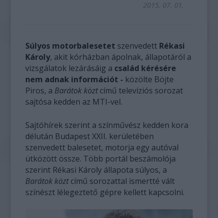
2015. 07. 01.
Súlyos motorbalesetet
szenvedett
Rékasi
Károly
, akit kórházban ápolnak, állapotáról a
vizsgálatok lezárásáig a
család kérésére
nem adnak információt -
közölte Böjte
Piros, a
Barátok közt
című televíziós sorozat
sajtósa kedden az MTI-vel.
Sajtóhírek szerint a színművész kedden kora
délután Budapest XXII. kerületében
szenvedett balesetet, motorja egy autóval
ütközött össze. Több portál beszámolója
szerint Rékasi Károly állapota súlyos, a
Barátok közt
című sorozattal ismertté vált
színészt lélegeztető gépre kellett kapcsolni.