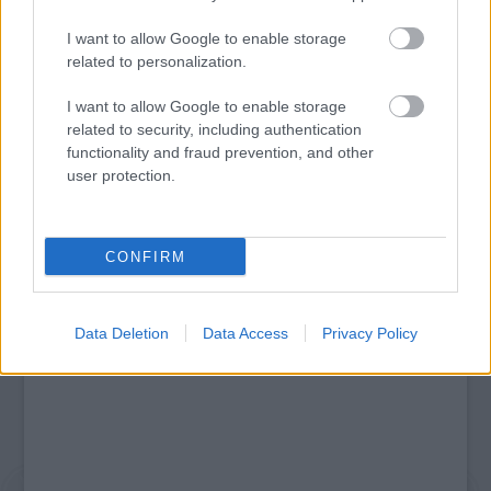
I want to allow Google to enable storage
related to personalization.
VECSEI H. MIKLÓS A ZSÁMBÉKI NYÁRI
SZÍNHÁZRÓL
I want to allow Google to enable storage
related to security, including authentication
functionality and fraud prevention, and other
user protection.
A bejegyzés trackback címe:
https://kulturpart.hu/api/trackback/id/7945422
Kommentek:
CONFIRM
A hozzászólások a
vonatkozó jogszabályok
értelmében felhasználói tartalomnak
minősülnek, értük a
szolgáltatás technikai
üzemeltetője semmilyen felelősséget
nem vállal, azokat nem ellenőrzi. Kifogás esetén forduljon a blog szerkesztőjéhez.
Részletek a
Felhasználási feltételekben
és az
adatvédelmi tájékoztatóban
.
Data Deletion
Data Access
Privacy Policy