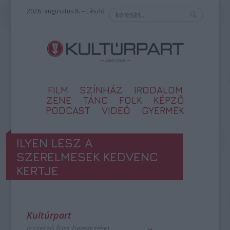
2026. augusztus 8. – László
FILM
SZÍNHÁZ
IRODALOM
ZENE
TÁNC
FOLK
KÉPZŐ
PODCAST
VIDEÓ
GYERMEK
ILYEN LESZ A
SZERELMESEK KEDVENC
KERTJE
Kultúrpart
a szerző friss bejegyzései