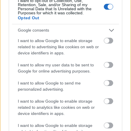
I want to opt-out of Collection, Use,
Retention, Sale, and/or Sharing of my
Personal Data that Is Unrelated with the
Purposes for which it was collected.
Opted Out
Google consents
I want to allow Google to enable storage
related to advertising like cookies on web or
ÉDESKESERŰ TURNÉ: ERDÉLYI KÖRÚTRA INDUL A
device identifiers in apps.
MAGYAR ÁLLAMI NÉPI EGYÜTTES
I want to allow my user data to be sent to
Google for online advertising purposes.
I want to allow Google to send me
personalized advertising.
I want to allow Google to enable storage
KÁRPÁT-MEDENCEI NÉPEK ÉLŐ HAGYOMÁNYA A
related to analytics like cookies on web or
ZENEAKADÉMIÁN
device identifiers in apps.
I want to allow Google to enable storage