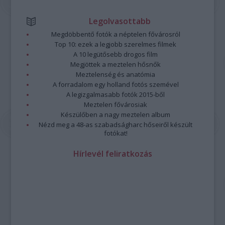
Legolvasottabb
Megdöbbentő fotók a néptelen fővárosról
Top 10: ezek a legjobb szerelmes filmek
A 10 legütősebb drogos film
Megjöttek a meztelen hősnők
Meztelenség és anatómia
A forradalom egy holland fotós szemével
A legizgalmasabb fotók 2015-ből
Meztelen fővárosiak
Készülőben a nagy meztelen album
Nézd meg a 48-as szabadságharc hőseiről készült
fotókat!
Hírlevél feliratkozás