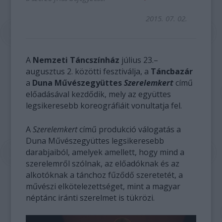
2015. 07. 02.
A
Nemzeti Táncszínház
július 23.–
augusztus 2. közötti fesztiválja, a
Táncbazár
a
Duna Művészegyüttes
Szerelemkert
című
előadásával kezdődik, mely az együttes
legsikeresebb koreográfiáit vonultatja fel.
A
Szerelemkert
című produkció válogatás a
Duna Művészegyüttes legsikeresebb
darabjaiból, amelyek amellett, hogy mind a
szerelemről szólnak, az előadóknak és az
alkotóknak a tánchoz fűződő szeretetét, a
művészi elkötelezettséget, mint a magyar
néptánc iránti szerelmet is tükrözi.