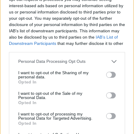
szél
, az
Aranyág
, a
Barocco Rustico
és az
interest-based ads based on personal information utilized by
Örökkön örökké
című előadásokból láthatók
us or personal information disclosed to third parties prior to
táncképek.
your opt-out. You may separately opt-out of the further
Duna Művészegyüttes: Szerelemkert
disclosure of your personal information by third parties on the
IAB’s list of downstream participants. This information may
Időpont: Július 23. csütörtök, 20.30
also be disclosed by us to third parties on the
IAB’s List of
Helyszín: Várkert Bazár
Downstream Participants
that may further disclose it to other
Jelmez: Túri Erzsébet
third parties.
Fény: Lendvai Károly
Please note that this website/app uses one or more Google
Personal Data Processing Opt Outs
Koreográfusok: Mihályi Gábor, Juhász Zsolt
services and may gather and store information including but
Rendező: Juhász Zsolt
not limited to your visit or usage behaviour. You may click to
I want to opt-out of the Sharing of my
personal data.
grant or deny consent to Google and its third-party tags to
Opted In
Az előadás után tánctanítás.
use your data for below specified purposes in below Google
consent section.
I want to opt-out of the Sale of my
További információkért
katt ide
.
Personal Data.
Opted In
I want to opt-out of processing my
Personal Data for Targeted Advertising.
Opted In
Szerelem
Tánc
Néptánc
Nemzeti Táncszínház