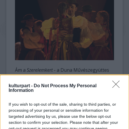
Ám a
Szerelemkert
- a Duna Művészegyüttes
ars poeticájának megfelelően - a mába emeli
a népzenét és a néptáncot, így benne szerves
kulturpart -
Do Not Process My Personal
egységet alkot múlt és jelen, az autentikus
Information
népi kultúra és a korszerű színpadi
értelmezés.
If you wish to opt-out of the sale, sharing to third parties, or
processing of your personal or sensitive information for
A válogatásban a Duna Művészegyüttes
targeted advertising by us, please use the below opt-out
közelmúltban készült produkcióból: a
Tavaszi
section to confirm your selection. Please note that after your
opt-out request is processed you may continue seeing