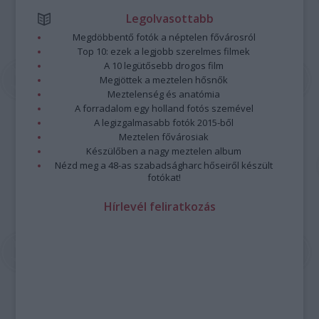
Legolvasottabb
Megdöbbentő fotók a néptelen fővárosról
Top 10: ezek a legjobb szerelmes filmek
A 10 legütősebb drogos film
Megjöttek a meztelen hősnők
Meztelenség és anatómia
A forradalom egy holland fotós szemével
A legizgalmasabb fotók 2015-ből
Meztelen fővárosiak
Készülőben a nagy meztelen album
Nézd meg a 48-as szabadságharc hőseiről készült
fotókat!
Hírlevél feliratkozás