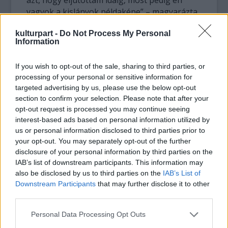
azt, hogy eljutottam idáig, most pedig én
vagyok a kislányok példaképe” – magyarázta
Misty Copeland.
kulturpart -
Do Not Process My Personal
Information
If you wish to opt-out of the sale, sharing to third parties, or
processing of your personal or sensitive information for
targeted advertising by us, please use the below opt-out
section to confirm your selection. Please note that after your
opt-out request is processed you may continue seeing
interest-based ads based on personal information utilized by
us or personal information disclosed to third parties prior to
your opt-out. You may separately opt-out of the further
disclosure of your personal information by third parties on the
IAB’s list of downstream participants. This information may
also be disclosed by us to third parties on the
IAB’s List of
Downstream Participants
that may further disclose it to other
third parties.
Please note that this website/app uses one or more Google
Personal Data Processing Opt Outs
services and may gather and store information including but