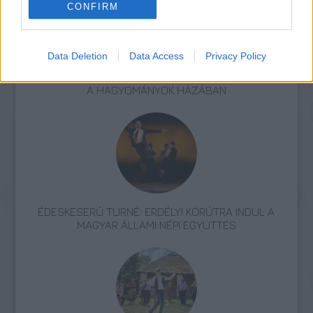
CONFIRM
Data Deletion
Data Access
Privacy Policy
A HAGYOMÁNY ÉS A KORTÁRS DIVAT
TALÁLKOZÁSA – „KIS FEKETE” DIVATBEMUTATÓ
A HAGYOMÁNYOK HÁZÁBAN
ÉDESKESERŰ TURNÉ: ERDÉLYI KÖRÚTRA INDUL A
MAGYAR ÁLLAMI NÉPI EGYÜTTES