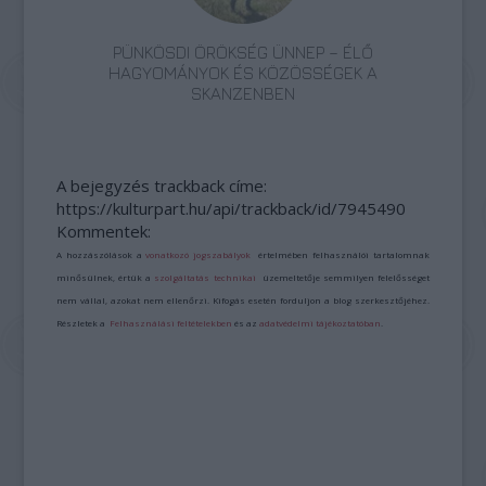
PÜNKÖSDI ÖRÖKSÉG ÜNNEP – ÉLŐ
HAGYOMÁNYOK ÉS KÖZÖSSÉGEK A
SKANZENBEN
A bejegyzés trackback címe:
https://kulturpart.hu/api/trackback/id/7945490
Kommentek:
A hozzászólások a
vonatkozó jogszabályok
értelmében felhasználói tartalomnak
minősülnek, értük a
szolgáltatás technikai
üzemeltetője semmilyen felelősséget
nem vállal, azokat nem ellenőrzi. Kifogás esetén forduljon a blog szerkesztőjéhez.
Részletek a
Felhasználási feltételekben
és az
adatvédelmi tájékoztatóban
.