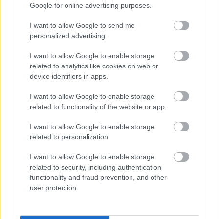
Google for online advertising purposes.
és sokszínű tömegeket vonz”.
I want to allow Google to send me
Életrajzi könyve
Life in Motion: An Unlikely
personalized advertising.
Ballerina
címmel épp megfilmesítésre vár. A
művészről dokumentumfilm is készült, az
I want to allow Google to enable storage
alkotást a Tribeca Filmfesztiválon mutatták
related to analytics like cookies on web or
be.
device identifiers in apps.
I want to allow Google to enable storage
related to functionality of the website or app.
Forrás:
Színház.hu
I want to allow Google to enable storage
related to personalization.
I want to allow Google to enable storage
related to security, including authentication
New York
Társadalom
Tánc
Esélyegyenlőség
Balett
functionality and fraud prevention, and other
user protection.