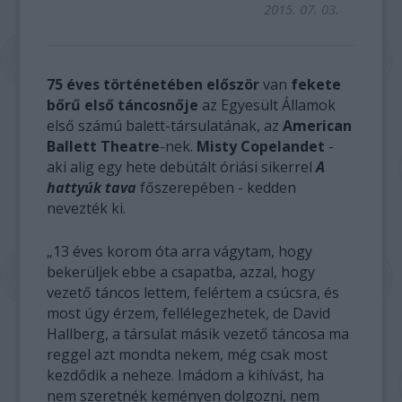
2015. 07. 03.
75 éves történetében először
van
fekete
bőrű első táncosnője
az Egyesült Államok
első számú balett-társulatának, az
American
Ballett Theatre
-nek.
Misty Copelandet
-
aki alig egy hete debütált óriási sikerrel
A
hattyúk tava
főszerepében - kedden
nevezték ki.
„13 éves korom óta arra vágytam, hogy
bekerüljek ebbe a csapatba, azzal, hogy
vezető táncos lettem, felértem a csúcsra, és
most úgy érzem, fellélegezhetek, de David
Hallberg, a társulat másik vezető táncosa ma
reggel azt mondta nekem, még csak most
kezdődik a neheze. Imádom a kihívást, ha
nem szeretnék keményen dolgozni, nem