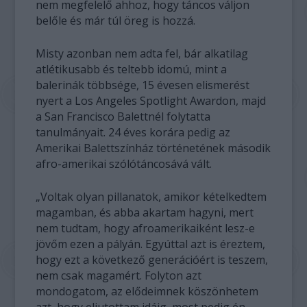
nem megfelelő ahhoz, hogy táncos váljon
belőle és már túl öreg is hozzá.
Misty azonban nem adta fel, bár alkatilag
atlétikusabb és teltebb idomú, mint a
balerinák többsége, 15 évesen elismerést
nyert a Los Angeles Spotlight Awardon, majd
a San Francisco Balettnél folytatta
tanulmányait. 24 éves korára pedig az
Amerikai Balettszínház történetének második
afro-amerikai szólótáncosává vált.
„Voltak olyan pillanatok, amikor kételkedtem
magamban, és abba akartam hagyni, mert
nem tudtam, hogy afroamerikaiként lesz-e
jövőm ezen a pályán. Egyúttal azt is éreztem,
hogy ezt a következő generációért is teszem,
nem csak magamért. Folyton azt
mondogatom, az elődeimnek köszönhetem