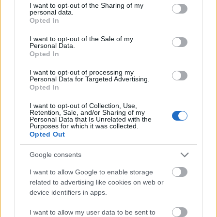
not limited to your visit or usage behaviour. You may click to
I want to opt-out of the Sharing of my
32 éves, missouri születésű táncos az utóbbi
personal data.
grant or deny consent to Google and its third-party tags to
Opted In
években egyre nagyobb elismertségre tett
use your data for below specified purposes in below Google
szert. Idén a Time magazin által kiválasztott
consent section.
I want to opt-out of the Sale of my
100 legbefolyásosabb ember egyike lett és a
Personal Data.
Opted In
magazin címlapjára is felkerült. Nadia
Comaneci olimpiai bajnok tornász a Time
I want to opt-out of processing my
magazinban azt írta róla: Copeland története
Personal Data for Targeted Advertising.
Opted In
egy azon történetek közül, amikor „valaki
követi az álmait és soha nem hajlandó
I want to opt-out of Collection, Use,
feladni”. „Ilyen értelemben ő minden fiatal
Retention, Sale, and/or Sharing of my
Personal Data that Is Unrelated with the
lány számára példakép lehet.” – írta
Purposes for which it was collected.
Comanecit. „Nem számít, honnan jöttél. Ha
Opted Out
Mistyhez hasonlóan megvan benned a
Google consents
szenvedély, akkor a legjobb lehetsz abban
amit csinálsz.”
I want to allow Google to enable storage
related to advertising like cookies on web or
A New York Times azt írta róla, hogy
device identifiers in apps.
akarhányszor főszerepet táncol, „az előadás
I want to allow my user data to be sent to
egy eseménnyé változik, amely óriási lelkes