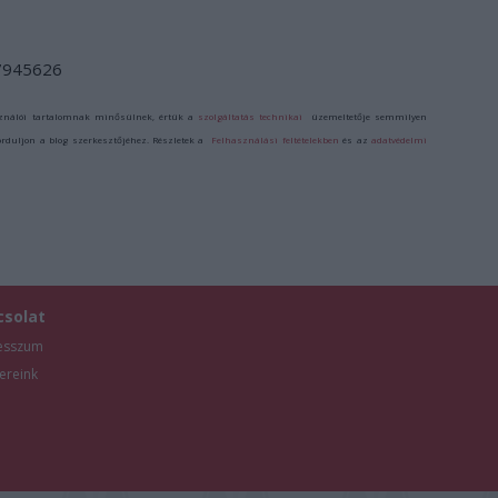
/7945626
ználói tartalomnak minősülnek, értük a
szolgáltatás technikai
üzemeltetője semmilyen
forduljon a blog szerkesztőjéhez. Részletek a
Felhasználási feltételekben
és az
adatvédelmi
csolat
esszum
ereink