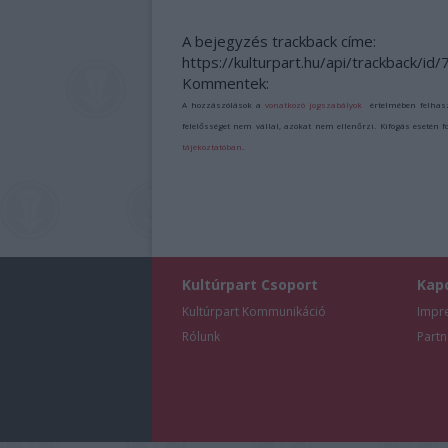
A bejegyzés trackback címe:
https://kulturpart.hu/api/trackback/id
Kommentek:
A hozzászólások a
vonatkozó jogszabályok
értelmében felhas
felelősséget nem vállal, azokat nem ellenőrzi. Kifogás esetén 
tájékoztatóban
.
Kultúrpart Csoport
Kap
Kultúrpart Kommunikáció
Impr
Rólunk
Partn