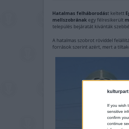
Hatalmas felháborodás
t keltett
E
mellszobrának
egy félresikerült
m
település bejáratát kívánták szebbé
A hatalmas szobrot röviddel felállít
források szerint azért, mert a tilta
kulturpart
If you wish 
sensitive in
confirm you
continue se