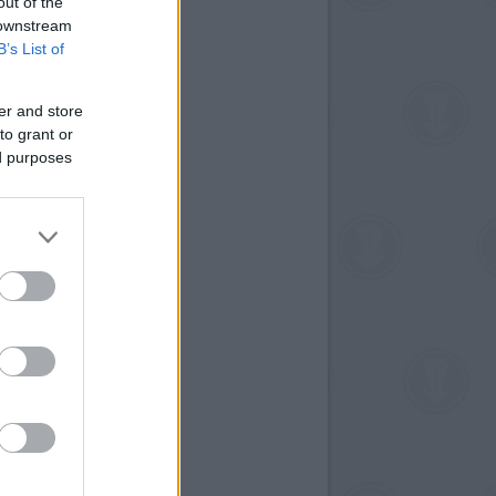
out of the
 downstream
B’s List of
er and store
to grant or
ed purposes