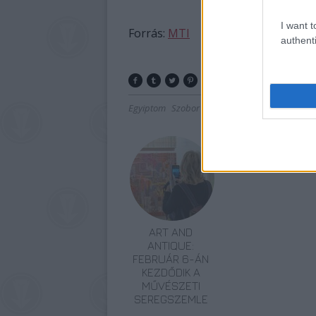
I want t
Forrás:
MTI
authenti
Egyiptom
Szobor
Lavór
ART AND
ANTIQUE:
FEBRUÁR 6-ÁN
KEZDŐDIK A
MŰVÉSZETI
SEREGSZEMLE