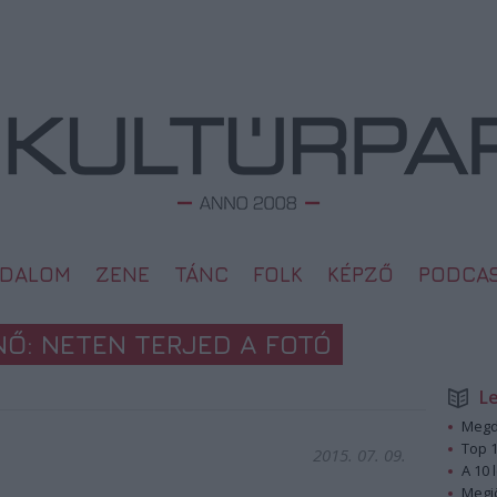
ODALOM
ZENE
TÁNC
FOLK
KÉPZŐ
PODCA
Ő: NETEN TERJED A FOTÓ
L
Megd
Top 1
2015. 07. 09.
A 10 
Megj