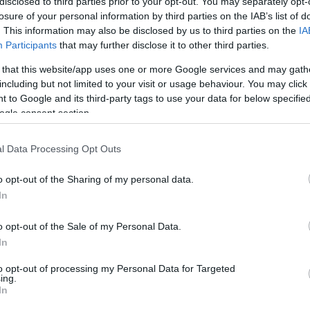
disclosed to third parties prior to your opt-out. You may separately opt-
losure of your personal information by third parties on the IAB’s list of
. This information may also be disclosed by us to third parties on the
IA
Participants
that may further disclose it to other third parties.
 that this website/app uses one or more Google services and may gath
including but not limited to your visit or usage behaviour. You may click 
 to Google and its third-party tags to use your data for below specifi
ogle consent section.
jlődött az egyiptomi művészet az évek alatt (Fotó: bbc.com)
l Data Processing Opt Outs
vel együtt uralkodó Nofertiti 1912-ben megtalált,
brának ügyetlen másolata a jelek szerint nemcsak
o opt-out of the Sharing of my personal data.
 hanem nemzeti öntudatukat is sértette.
In
árat indult a szobor ellen. A Twitteren megjelent
o opt-out of the Sale of my Personal Data.
s örökségüket féltő felhasználók kifinomult
In
t tettek.
to opt-out of processing my Personal Data for Targeted
ing.
nált volna, mint ez a botrány. Hála istennek
In
volna" - írja arabul az egyik felhasználó, egy másik