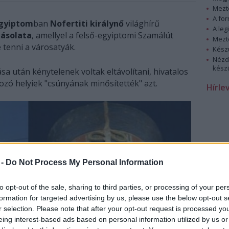
Mezt
A fo
gyiptom
ban
Nofertiti királynő
világhírű
A leg
ásolata
, amellyel a felső-egyiptomi Szamálút
Mezt
 tenni a városatyák.
Kész
Nézd
készü
ása után kénytelenek voltak eltávolítani, hivatalos
kozó helyiek "csúnyának minősítették" azt.
Hírle
 -
Do Not Process My Personal Information
to opt-out of the sale, sharing to third parties, or processing of your per
formation for targeted advertising by us, please use the below opt-out s
r selection. Please note that after your opt-out request is processed y
eing interest-based ads based on personal information utilized by us or