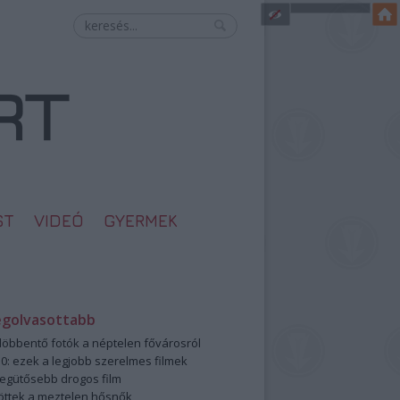
ST
VIDEÓ
GYERMEK
egolvasottabb
öbbentő fotók a néptelen fővárosról
0: ezek a legjobb szerelmes filmek
legütősebb drogos film
öttek a meztelen hősnők