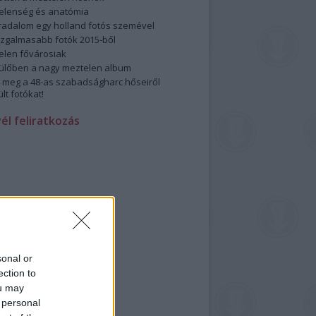
elenség és anatómia
rradalom egy holland fotós szemével
izgalmasabb fotók 2015-ből
elen fővárosiak
ülőben a nagy meztelen album
 meg a 48-as szabadságharc hőseiről
lt fotókat!
vél feliratkozás
sonal or
ection to
ou may
 personal