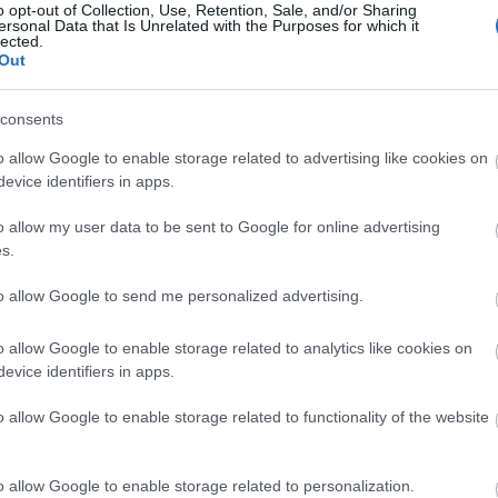
 négy nappal halála után ábrázolja a világhírű
o opt-out of Collection, Use, Retention, Sale, and/or Sharing
ersonal Data that Is Unrelated with the Purposes for which it
lected.
Out
mellett egy régi egyiptomi filmből kiemelt
 felett egyebek mellett ilyen feliratok
consents
ségűek mondják meg, hogy mi a különbség a két
o allow Google to enable storage related to advertising like cookies on
evice identifiers in apps.
 aktuálpolitika olyan szereplőinek szépségét is
o allow my user data to be sent to Google for online advertising
lresikerült replikájáéval, mint Abdel-Fattáh esz-
s.
ba hajló ábrázolás által kiváltott ellenreakciók a
éget is elérhették, ugyanis a szobor állán és egyik
to allow Google to send me personalized advertising.
telenkednek.
o allow Google to enable storage related to analytics like cookies on
a kulturális minisztérium sietve jelezte, hogy
evice identifiers in apps.
. Abdel-Váhed en-Nabavi kulturális miniszter
o allow Google to enable storage related to functionality of the website
szeti részlegét egy méltó másolat elkészítésével,
iakat, hogy minden hasonló esetről tegyenek
o allow Google to enable storage related to personalization.