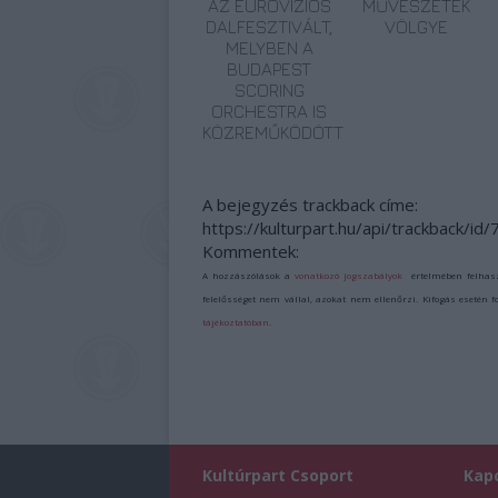
AZ EUROVÍZIÓS
MŰVÉSZETEK
DALFESZTIVÁLT,
VÖLGYE
MELYBEN A
BUDAPEST
SCORING
ORCHESTRA IS
KÖZREMŰKÖDÖTT
A bejegyzés trackback címe:
https://kulturpart.hu/api/trackback/id
Kommentek:
A hozzászólások a
vonatkozó jogszabályok
értelmében felhas
felelősséget nem vállal, azokat nem ellenőrzi. Kifogás esetén 
tájékoztatóban
.
Kultúrpart Csoport
Kap