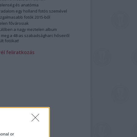
elenség és anatómia
rradalom egy holland fotós szemével
izgalmasabb fotók 2015-ből
elen fővárosiak
ülőben a nagy meztelen album
 meg a 48-as szabadságharc hőseiről
lt fotókat!
vél feliratkozás
sonal or