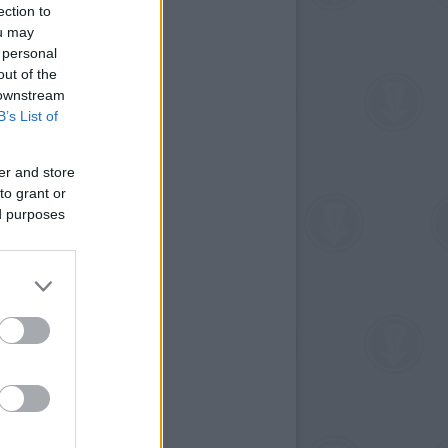
ection to
ou may
 personal
out of the
 downstream
B’s List of
er and store
to grant or
ed purposes