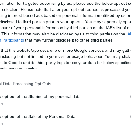
formation for targeted advertising by us, please use the below opt-out s
r selection. Please note that after your opt-out request is processed y
eing interest-based ads based on personal information utilized by us or
disclosed to third parties prior to your opt-out. You may separately opt-
losure of your personal information by third parties on the IAB’s list of
. This information may also be disclosed by us to third parties on the
IA
Participants
that may further disclose it to other third parties.
 that this website/app uses one or more Google services and may gath
including but not limited to your visit or usage behaviour. You may click 
 to Google and its third-party tags to use your data for below specifi
ogle consent section.
l Data Processing Opt Outs
o opt-out of the Sharing of my personal data.
In
: intermezzo.typepad.com
an elsőként a Pesti Vigadóban tekinthetők meg élő
o opt-out of the Sale of my Personal Data.
ra House előadásai, többek között
A szerelmi
In
daországban
c. darabokat láthatták a nézők.