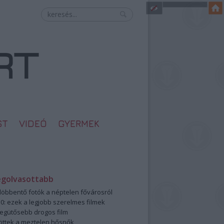
ST
VIDEÓ
GYERMEK
egolvasottabb
öbbentő fotók a néptelen fővárosról
0: ezek a legjobb szerelmes filmek
legütősebb drogos film
öttek a meztelen hősnők