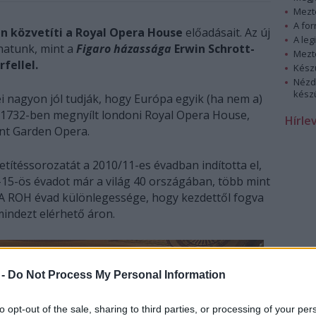
Mezt
A fo
n közvetíti a Royal Opera House
előadásait. Az új
A leg
hatunk, mint a
Figaro házassága
Erwin Schrott-
Mezt
fellel.
Kész
Nézd
készü
i nagyon jól tudják, hogy Európa egyik (ha nem a)
z 1732-ben megnyílt londoni Royal Opera House,
Hírle
nt Garden Opera.
títéssorozatát a 2010/11-es évadban indította el,
15-ös évadot már a világ 40 országában, több mint
A ROH évad különlegessége, hogy kezdettől fogva
mindezt elérhető áron.
 -
Do Not Process My Personal Information
to opt-out of the sale, sharing to third parties, or processing of your per