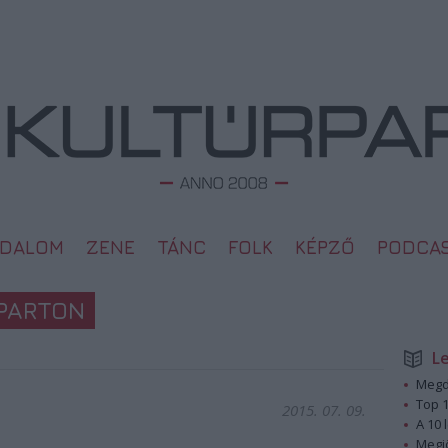
ODALOM
ZENE
TÁNC
FOLK
KÉPZŐ
PODCA
PARTON
L
Megd
Top 1
2015. 07. 09.
A 10 
Megj