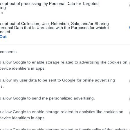
to opt-out of processing my Personal Data for Targeted
világhírű produkciókkal találkozhatnak a Vigadóba
ing.
ga
Erwin Schrott-tal, a Borisz Godunov Bryn
In
a Westbroek szereplésével, a
Carmen
, a
Diótörő
, a
o opt-out of Collection, Use, Retention, Sale, and/or Sharing
, a
Giselle
és a
Lammermoori Lucia.
ersonal Data that Is Unrelated with the Purposes for which it
lected.
Out
k és bérletek válthatók április 27-től a Pesti
ww.vigado.hu
oldalon.
consents
özvetítéseinek magyarországi forgalmazója a
o allow Google to enable storage related to advertising like cookies on
evice identifiers in apps.
o allow my user data to be sent to Google for online advertising
eó és Júlia
s.
o házassága
to allow Google to send me personalized advertising.
a / Egy faun délutánja / Csajkovszkij pas de deux
sztbecsület / Leoncavallo:Bajazzók
o allow Google to enable storage related to analytics like cookies on
 diótörő
evice identifiers in apps.
dia/ Ashton: A két galamb
o allow Google to enable storage related to functionality of the website