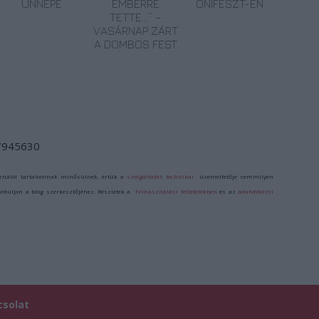
ÜNNEPE
EMBERRÉ
ONIFESZT-EN
TETTE…” –
VASÁRNAP ZÁRT
A DOMBOS FEST
/7945630
ználói tartalomnak minősülnek, értük a
szolgáltatás technikai
üzemeltetője semmilyen
forduljon a blog szerkesztőjéhez. Részletek a
Felhasználási feltételekben
és az
adatvédelmi
csolat