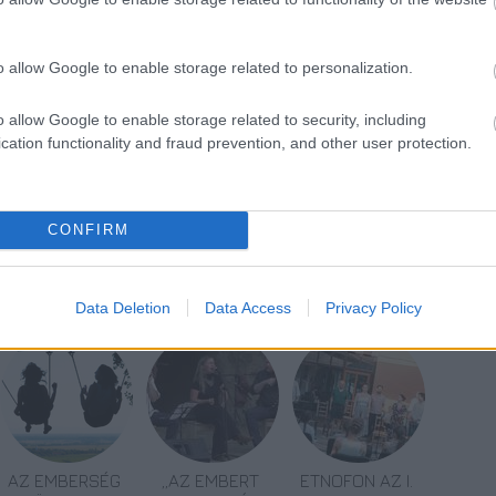
 Borisz Godunov
mermoori Lucia
o allow Google to enable storage related to personalization.
enstein
o allow Google to enable storage related to security, including
NT, Royal Opera House, Arts Alliance,
cation functionality and fraud prevention, and other user protection.
CONFIRM
Data Deletion
Data Access
Privacy Policy
AZ EMBERSÉG
„AZ EMBERT
ETNOFON AZ I.