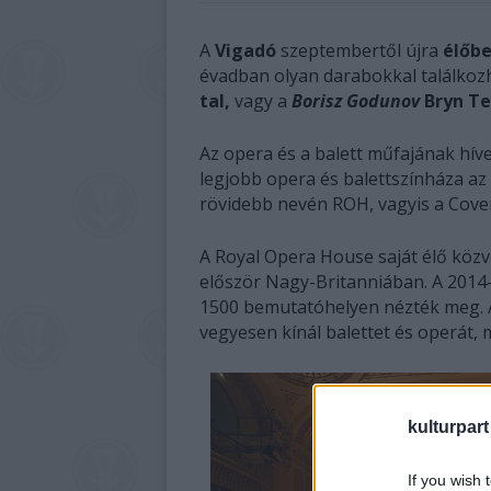
A
Vigadó
szeptembertől újra
élőbe
évadban olyan darabokkal találkoz
tal,
vagy a
Borisz Godunov
Bryn Ter
Az opera és a balett műfajának híve
legjobb opera és balettszínháza a
rövidebb nevén ROH, vagyis a Cove
A Royal Opera House saját élő közve
először Nagy-Britanniában. A 2014-
1500 bemutatóhelyen nézték meg. 
vegyesen kínál balettet és operát, 
kulturpart
If you wish 