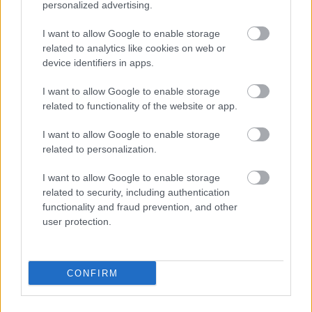
personalized advertising.
SZEMBE MERSZ NÉZNI AZZAL, AKIVÉ
VÁLHATTÁL VOLNA?
I want to allow Google to enable storage
related to analytics like cookies on web or
device identifiers in apps.
I want to allow Google to enable storage
related to functionality of the website or app.
I want to allow Google to enable storage
TERMÉSZETFELETTI ERŐK ÉS ELFELEDETT
related to personalization.
TITKOK: ITT A SHELBY OAKS – A GONOSZ
NYOMÁBAN MAGYAR ELŐZETESE
I want to allow Google to enable storage
related to security, including authentication
functionality and fraud prevention, and other
user protection.
CONFIRM
SZÁGULDÁS, SÁRKÁNYOK, ROSSZFIÚK – A NYÁR
10 LEGKEDVELTEBB MOZIJA MAGYARORSZÁGON