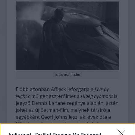
fotó: mafab.hu
Előbb azonban Affleck leforgatja a
Live by
Night
című gengszterfilmet a
Hideg nyomont
is
jegyző Dennis Lehane regénye alapján, aztán
jöhet az új Batman-film, melynek társírója
egyébként Geoff Johns lesz, aki évek óta a
DC-képregények egyik meghatárózó,
megbízhatóan színvonalas történeteket
kulturpart -
Do Not Process My Personal