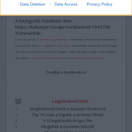
Data Deletion
Data Access
Privacy Policy
A bejegyzés trackback címe:
https://kulturpart.hu/api/trackback/id/7945708
Kommentek:
A hozzászólások a
vonatkozó jogszabályok
értelmében felhasználói tartalomnak
minősülnek, értük a
szolgáltatás technikai
üzemeltetője semmilyen felelősséget
nem vállal, azokat nem ellenőrzi. Kifogás esetén forduljon a blog szerkesztőjéhez.
Részletek a
Felhasználási feltételekben
és az
adatvédelmi tájékoztatóban
.
Tovább a Facebook-ra
Legolvasottabb
Megdöbbentő fotók a néptelen fővárosról
Top 10: ezek a legjobb szerelmes filmek
A 10 legütősebb drogos film
Megjöttek a meztelen hősnők