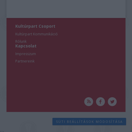
Kultúrpart Csoport
Kultúrpart Kommunikáció
Rólunk
Kapcsolat
Impresszum
Partnereink
SÜTI BEÁLLÍTÁSOK MÓDOSÍTÁSA