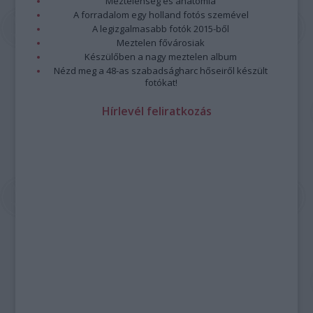
Meztelenség és anatómia
A forradalom egy holland fotós szemével
A legizgalmasabb fotók 2015-ből
Meztelen fővárosiak
Készülőben a nagy meztelen album
Nézd meg a 48-as szabadságharc hőseiről készült
fotókat!
Hírlevél feliratkozás