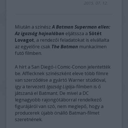
2015. 07. 12.
Miután a színész
A Batman Superman ellen:
Az igazság hajnalában
eljátssza a
Sötét
Lovagot
, a rendezői feladatokat is elvállalta
az egyelőre csak
The Batman
munkacímen
futó filmben.
A hírt a San Diegó-i Comic-Conon jelentették
be. Afflecknek színészként eleve több filmre
van szerződése a gyártó Warner stúdióval,
így a tervezett
Igazság Ligáj
a-filmben is ő
játszaná el Batmant. De mivel a DC
legnagyobb rajongótáborral rendelkező
figurájáról van szó, nem meglepő, hogy a
producerek újabb önálló Batman-filmet
szeretnének.