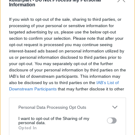
szállító írója.
Information
A hír azt is mutatja, hogy a DC és a Warner
If you wish to opt-out of the sale, sharing to third parties, or
nagyon bíznak a Zack Snyder rendezte
processing of your personal or sensitive information for
Batman Superman ellen: Az igazság hajnala
targeted advertising by us, please use the below opt-out
sikerében, amiben először láthatjuk majd
section to confirm your selection. Please note that after your
Afflecket Batmanként. Ezt a filmet jövő
opt-out request is processed you may continue seeing
márciusban mutatják be Amerikában.
interest-based ads based on personal information utilized by
us or personal information disclosed to third parties prior to
your opt-out. You may separately opt-out of the further
disclosure of your personal information by third parties on the
IAB’s list of downstream participants. This information may
also be disclosed by us to third parties on the
IAB’s List of
Downstream Participants
that may further disclose it to other
third parties.
Please note that this website/app uses one or more Google
Personal Data Processing Opt Outs
services and may gather and store information including but
not limited to your visit or usage behaviour. You may click to
I want to opt-out of the Sharing of my
personal data.
grant or deny consent to Google and its third-party tags to
Opted In
use your data for below specified purposes in below Google