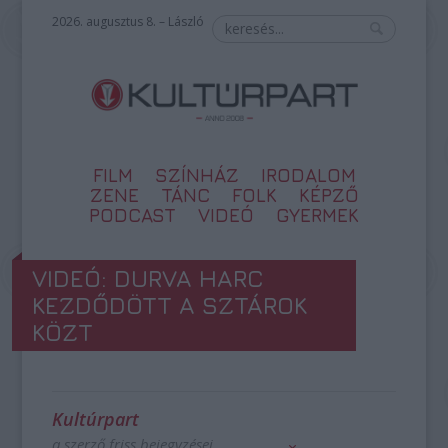
2026. augusztus 8. – László
FILM
SZÍNHÁZ
IRODALOM
ZENE
TÁNC
FOLK
KÉPZŐ
PODCAST
VIDEÓ
GYERMEK
VIDEÓ: DURVA HARC
KEZDŐDÖTT A SZTÁROK
KÖZT
Kultúrpart
a szerző friss bejegyzései