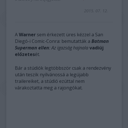
2015. 07. 12.
A
Warner
sem érkezett üres kézzel a San
Diegó-i Comic-Conra: bemutatták a
Batman
Superman ellen
: Az igazság hajnala
vadiúj
előzetes
ét.
Bár a stúdiók legtöbbször csak a rendezvény
után teszik nyilvánossá a legújabb
trailereiket, a stúdió ezúttal nem
várakoztatta meg a rajongókat.