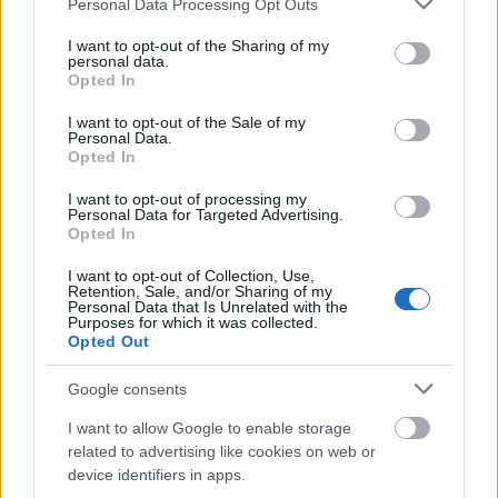
Personal Data Processing Opt Outs
services and may gather and store information including but
not limited to your visit or usage behaviour. You may click to
I want to opt-out of the Sharing of my
personal data.
grant or deny consent to Google and its third-party tags to
Opted In
use your data for below specified purposes in below Google
consent section.
I want to opt-out of the Sale of my
Personal Data.
Opted In
I want to opt-out of processing my
Personal Data for Targeted Advertising.
Opted In
A kép forrása: Warner Bros.
I want to opt-out of Collection, Use,
A
Batman Superman ellen: Az igazság hajnala
Retention, Sale, and/or Sharing of my
Personal Data that Is Unrelated with the
2016. március 25-én debütál a mozikban.
Purposes for which it was collected.
Opted Out
Forrás:
Magyar Film Adatbázis
Google consents
I want to allow Google to enable storage
related to advertising like cookies on web or
device identifiers in apps.
Videó
Film
Batman
Képregényfilmek