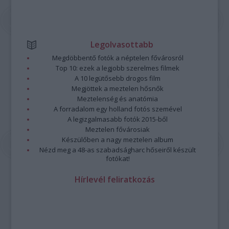
Legolvasottabb
Megdöbbentő fotók a néptelen fővárosról
Top 10: ezek a legjobb szerelmes filmek
A 10 legütősebb drogos film
Megjöttek a meztelen hősnők
Meztelenség és anatómia
A forradalom egy holland fotós szemével
A legizgalmasabb fotók 2015-ből
Meztelen fővárosiak
Készülőben a nagy meztelen album
Nézd meg a 48-as szabadságharc hőseiről készült
fotókat!
Hírlevél feliratkozás