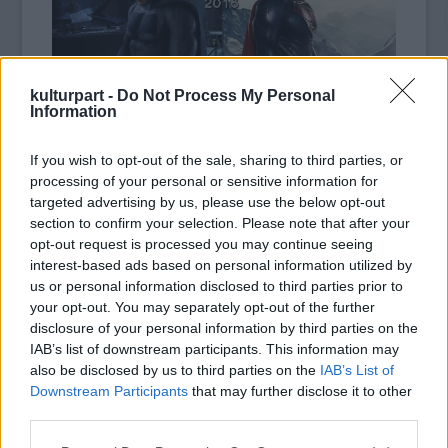
kulturpart -
Do Not Process My Personal
Information
If you wish to opt-out of the sale, sharing to third parties, or
Ami a film történetét illeti, egy ellenőrzés
processing of your personal or sensitive information for
nélküli istenszerű szuperhős tetteitől tartva
targeted advertising by us, please use the below opt-out
Gotham City saját, félelmetes és hatalmas
section to confirm your selection. Please note that after your
igazságosztója Metropolis legbecsületesebb
opt-out request is processed you may continue seeing
modern kori védelmezője ellen fordul,
interest-based ads based on personal information utilized by
miközben a körülöttük levő világ azzal a
us or personal information disclosed to third parties prior to
kérdéssel küzd, hogy milyen hősre is van
your opt-out. You may separately opt-out of the further
szüksége? Miközben Batman (Ben Affleck) és
disclosure of your personal information by third parties on the
Superman (Henry Cavill) egymással
IAB’s list of downstream participants. This information may
harcolnak, egy új fenyegetés bontakozik ki,
also be disclosed by us to third parties on the
IAB’s List of
Downstream Participants
that may further disclose it to other
mely olyan veszélybe sodorja az emberiséget,
third parties.
melyre korábban még nem volt példa.
Please note that this website/app uses one or more Google