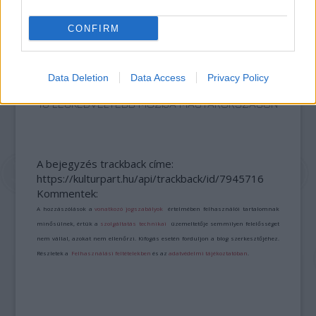
CONFIRM
Data Deletion
Data Access
Privacy Policy
SZÁGULDÁS, SÁRKÁNYOK, ROSSZFIÚK – A NYÁR
10 LEGKEDVELTEBB MOZIJA MAGYARORSZÁGON
A bejegyzés trackback címe:
https://kulturpart.hu/api/trackback/id/7945716
Kommentek:
A hozzászólások a
vonatkozó jogszabályok
értelmében felhasználói tartalomnak
minősülnek, értük a
szolgáltatás technikai
üzemeltetője semmilyen felelősséget
nem vállal, azokat nem ellenőrzi. Kifogás esetén forduljon a blog szerkesztőjéhez.
Részletek a
Felhasználási feltételekben
és az
adatvédelmi tájékoztatóban
.