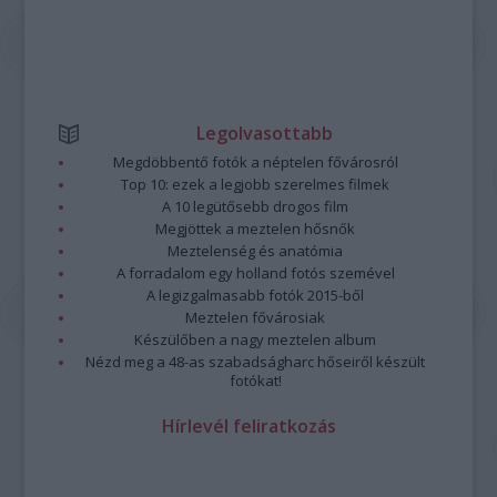
Legolvasottabb
Megdöbbentő fotók a néptelen fővárosról
Top 10: ezek a legjobb szerelmes filmek
A 10 legütősebb drogos film
Megjöttek a meztelen hősnők
Meztelenség és anatómia
A forradalom egy holland fotós szemével
A legizgalmasabb fotók 2015-ből
Meztelen fővárosiak
Készülőben a nagy meztelen album
Nézd meg a 48-as szabadságharc hőseiről készült
fotókat!
Hírlevél feliratkozás