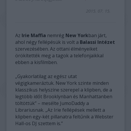
2015. 07. 15.
Az
Irie Maffia
nemrég
New York
ban járt,
ahol négy fellépésük is volt a
Balassi Intézet
szervezésében. Az ottani élményeiket
örökítették meg a tagok a telefonjaikkal
ebben a kisfilmben.
„Gyakorlatilag az egész utat
végigkameráztuk. New York szinte minden
klasszikus helyszíne szerepel a klipben, de a
legtöbb időt Brooklynban és Manhattanben
töltöttük” – mesélte JumoDaddy a
Librariusnak. „Az Irie fellépések mellett a
klipben egy-két pillanatra feltűnik a Webster
Hall-os DJ szettem is.”