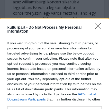
azaz williamsburgi koncert sikerült a
legjobban. Ez volt a legkomolyabb
koncerthelyszín, egy városi fesztivál, ahol egy
nekünk testhez álló nagyobb szabású
koncertet adtunk” – mondta JumoDaddy.
kulturpart -
Do Not Process My Personal
„Nekem a harlemi klub volt a kedvencem,
Information
ahol sikerült megtáncoltatni a főként karibi
és afrikai közönséget” – mesélte Elo.
If you wish to opt-out of the sale, sharing to third parties, or
processing of your personal or sensitive information for
A fellépések és a klipforgatás mellett
targeted advertising by us, please use the below opt-out
fennmaradó kevés szabadidőt városnézéssel,
section to confirm your selection. Please note that after your
bulizással és gasztronómia kirándulásokkal
opt-out request is processed you may continue seeing
töltötték.
interest-based ads based on personal information utilized by
us or personal information disclosed to third parties prior to
your opt-out. You may separately opt-out of the further
„Persze, jutott idő a hagyományos turista
disclosure of your personal information by third parties on the
célpontokra is, így voltunk például a Central
IAB’s list of downstream participants. This information may
Parkban, a Time Square-en és a Wall
also be disclosed by us to third parties on the
IAB’s List of
Streeten is. Ezek is szerepelnek a klipben” –
Downstream Participants
that may further disclose it to other
mondta el Elo.
third parties.