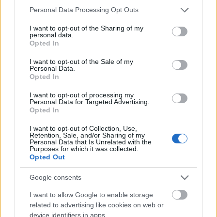
Please note that this website/app uses one or more Google
Personal Data Processing Opt Outs
services and may gather and store information including but
not limited to your visit or usage behaviour. You may click to
I want to opt-out of the Sharing of my
personal data.
grant or deny consent to Google and its third-party tags to
Opted In
use your data for below specified purposes in below Google
consent section.
I want to opt-out of the Sale of my
Personal Data.
Opted In
I want to opt-out of processing my
Personal Data for Targeted Advertising.
Opted In
I want to opt-out of Collection, Use,
Retention, Sale, and/or Sharing of my
Personal Data that Is Unrelated with the
Purposes for which it was collected.
Opted Out
Google consents
I want to allow Google to enable storage
Forrás:
librarius.hu
related to advertising like cookies on web or
device identifiers in apps.