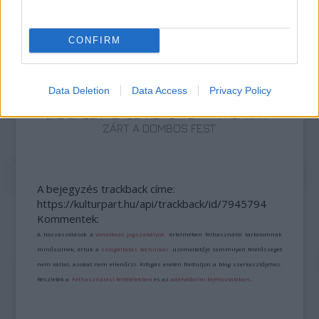
CONFIRM
Data Deletion
Data Access
Privacy Policy
„AZ EMBERT EMBERRÉ TETTE…” – VASÁRNAP
ZÁRT A DOMBOS FEST
A bejegyzés trackback címe:
https://kulturpart.hu/api/trackback/id/7945794
Kommentek:
A hozzászólások a
vonatkozó jogszabályok
értelmében felhasználói tartalomnak
minősülnek, értük a
szolgáltatás technikai
üzemeltetője semmilyen felelősséget
nem vállal, azokat nem ellenőrzi. Kifogás esetén forduljon a blog szerkesztőjéhez.
Részletek a
Felhasználási feltételekben
és az
adatvédelmi tájékoztatóban
.