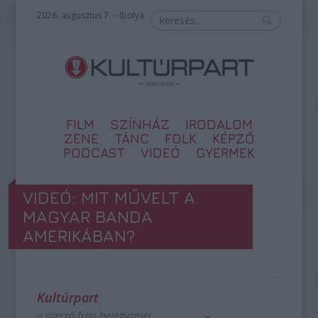
2026. augusztus 7. – Ibolya
FILM
SZÍNHÁZ
IRODALOM
ZENE
TÁNC
FOLK
KÉPZŐ
PODCAST
VIDEÓ
GYERMEK
VIDEÓ: MIT MŰVELT A
MAGYAR BANDA
AMERIKÁBAN?
Kultúrpart
a szerző friss bejegyzései