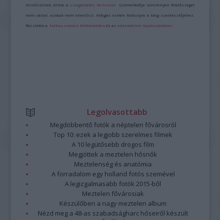
minősülnek, értük a
szolgáltatás technikai
üzemeltetője semmilyen felelősséget
nem vállal, azokat nem ellenőrzi. Kifogás esetén forduljon a blog szerkesztőjéhez.
Részletek a
Felhasználási feltételekben
és az
adatvédelmi tájékoztatóban
.
Legolvasottabb
Megdöbbentő fotók a néptelen fővárosról
Top 10: ezek a legjobb szerelmes filmek
A 10 legütősebb drogos film
Megjöttek a meztelen hősnők
Meztelenség és anatómia
A forradalom egy holland fotós szemével
A legizgalmasabb fotók 2015-ből
Meztelen fővárosiak
Készülőben a nagy meztelen album
Nézd meg a 48-as szabadságharc hőseiről készült