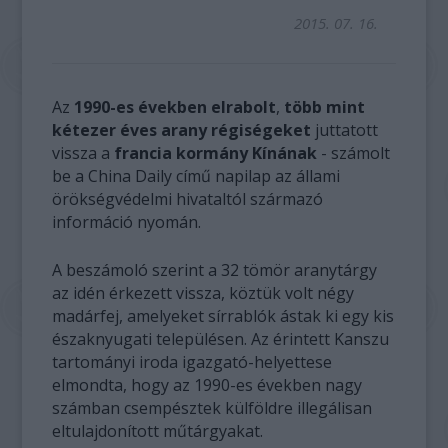
2015. 07. 16.
Az
1990-es években elrabolt
,
több mint
kétezer éves arany régiségeket
juttatott
vissza a
francia kormány Kínának
- számolt
be a China Daily című napilap az állami
örökségvédelmi hivataltól származó
információ nyomán.
A beszámoló szerint a 32 tömör aranytárgy
az idén érkezett vissza, köztük volt négy
madárfej, amelyeket sírrablók ástak ki egy kis
északnyugati településen. Az érintett Kanszu
tartományi iroda igazgató-helyettese
elmondta, hogy az 1990-es években nagy
számban csempésztek külföldre illegálisan
eltulajdonított műtárgyakat.