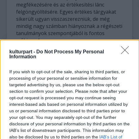
megfékezésére és az értékesítési lánc
felgöngyölítésére. Egyes értékes tárgyakat
sikerült ugyan visszaszerezniük, de még
mindig nagy számban hiányoznak a régészeti
tanulmányok szempontjából is fontos
műkincsek.
kulturpart -
Do Not Process My Personal
A kínai hatóságok éveken át folytattak
Information
nyomozást azért, hogy az eltűnt relikviák
nyomára bukkanjanak. A szálak végül két
If you wish to opt-out of the sale, sharing to third parties, or
francia magángyűjtőhöz vezettek, akik
processing of your personal or sensitive information for
később a nemzeti múzeumnak
targeted advertising by us, please use the below opt-out
adományozták ezeket. Mivel ezzel francia
section to confirm your selection. Please note that after your
állami vagyonná lettek és átadásukat törvény
opt-out request is processed you may continue seeing
tiltja, a kínai és francia partnerek más módot
interest-based ads based on personal information utilized by
us or personal information disclosed to third parties prior to
találtak arra, hogy a kincsek végül
your opt-out. You may separately opt-out of the further
hivatalosan visszakerülhessenek Kanszuba.
disclosure of your personal information by third parties on the
Jelenleg egy időszaki kiállításon csodálhatják
IAB’s list of downstream participants. This information may
meg őket látogatók.
also be disclosed by us to third parties on the
IAB’s List of