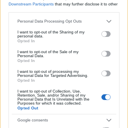
Downstream Participants
that may further disclose it to other
Két évvel ezelőtt két, a Csing-dinasztia
third parties.
korából származó bronzfej, egy nyúlé és egy
Please note that this website/app uses one or more Google
patkányé tért vissza hazájába abból az
Personal Data Processing Opt Outs
services and may gather and store information including but
alkalomból, hogy Francois Hollande francia
not limited to your visit or usage behaviour. You may click to
I want to opt-out of the Sharing of my
elnök Pekingbe látogatott. Az 1860-ban a
personal data.
grant or deny consent to Google and its third-party tags to
pekingi régi nyári palotából elrabolt,
Opted In
use your data for below specified purposes in below Google
felbecsülhetetlen muzeális értékű műtárgyak
consent section.
I want to opt-out of the Sale of my
az Yves Saint Laurent-hagyatékból a neves
Personal Data.
francia műgyűjtőkhöz, a Pinault családhoz
Opted In
kerültek, akik térítésmentesen adták vissza
I want to opt-out of processing my
azokat.
Personal Data for Targeted Advertising.
Opted In
Kínai becslések szerint 1840 és 1949 között
I want to opt-out of Collection, Use,
több mint 10 millió kínai kulturális ereklye
Retention, Sale, and/or Sharing of my
került külföldre, közülük sok látható európai
Personal Data that Is Unrelated with the
Purposes for which it was collected.
és amerikai múzeumokban. A régi nyári
Opted Out
palotából, a Jüenmingjüenből az angol-
francia szövetséges csapatok másfél millió
Google consents
tárgyat zsákmányoltak, ezek 47 ország 2000