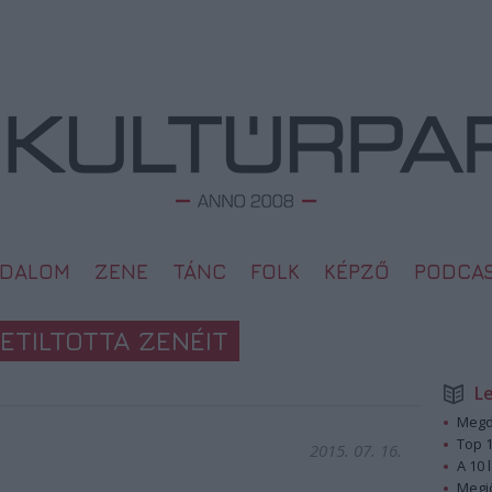
ODALOM
ZENE
TÁNC
FOLK
KÉPZŐ
PODCA
ETILTOTTA ZENÉIT
L
Megd
Top 1
2015. 07. 16.
A 10 
Megj