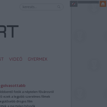
ST
VIDEÓ
GYERMEK
egolvasottabb
öbbentő fotók a néptelen fővárosról
0: ezek a legjobb szerelmes filmek
legütősebb drogos film
öttek a meztelen hősnők