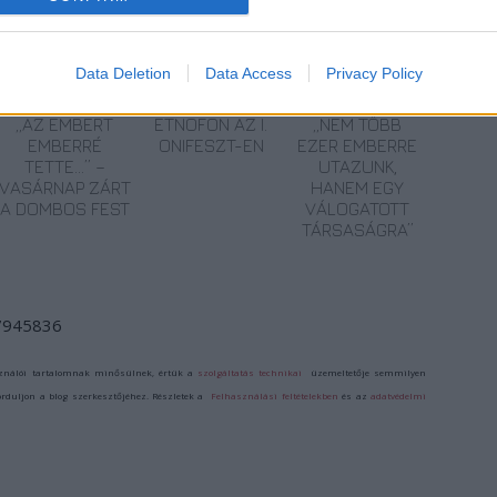
Data Deletion
Data Access
Privacy Policy
„AZ EMBERT
ETNOFON AZ I.
„NEM TÖBB
EMBERRÉ
ONIFESZT-EN
EZER EMBERRE
TETTE…” –
UTAZUNK,
VASÁRNAP ZÁRT
HANEM EGY
A DOMBOS FEST
VÁLOGATOTT
TÁRSASÁGRA”
/7945836
ználói tartalomnak minősülnek, értük a
szolgáltatás technikai
üzemeltetője semmilyen
forduljon a blog szerkesztőjéhez. Részletek a
Felhasználási feltételekben
és az
adatvédelmi