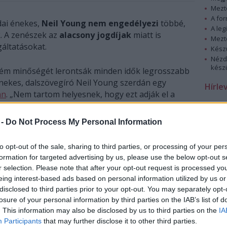
Mezt
A fo
ai énekes,
Neil Young nem engedélyezi
többé,
A leg
k. A zenészek az
alacsony jogdíjak
miatt is
Mezt
gáltatásokat.
Kész
Nézd
készü
ném minőségét lerontsák minden idők legrosszabb
 énekes, dalszövegíró Neil Young szerdán egy
Hírle
án
. „Nem tartom helyesnek, hogy ezt adják el a
zenémnek.”
 -
Do Not Process My Personal Information
to opt-out of the sale, sharing to third parties, or processing of your per
formation for targeted advertising by us, please use the below opt-out s
r selection. Please note that after your opt-out request is processed y
eing interest-based ads based on personal information utilized by us or
disclosed to third parties prior to your opt-out. You may separately opt-
losure of your personal information by third parties on the IAB’s list of
. This information may also be disclosed by us to third parties on the
IA
Participants
that may further disclose it to other third parties.