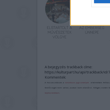
ELSTARTOLT A
AZ EMBERSÉG
MŰVÉSZETEK
ÜNNEPE
VÖLGYE
A bejegyzés trackback címe:
https://kulturpart.hu/api/trackback/id
Kommentek:
A hozzászólások a
vonatkozó jogszabályok
értelmében felhas
felelősséget nem vállal, azokat nem ellenőrzi. Kifogás esetén 
tájékoztatóban
.