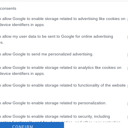
 a rossz szerződési feltételeknek köszönhetően,
consents
A rocksztár kritikája újabb lökést adott a Spotify
k ellen indult hadjáratnak: a zenészek közül
o allow Google to enable storage related to advertising like cookies on
evice identifiers in apps.
k az alacsony jogdíjakat.
o allow my user data to be sent to Google for online advertising
ek egyik legnagyobb rocksztárjának számított.
s.
alo Springfield és a Crosby, Stills, Nash & Young,
.
to allow Google to send me personalized advertising.
o allow Google to enable storage related to analytics like cookies on
evice identifiers in apps.
o allow Google to enable storage related to functionality of the website
o allow Google to enable storage related to personalization.
o allow Google to enable storage related to security, including
cation functionality and fraud prevention, and other user protection.
CONFIRM