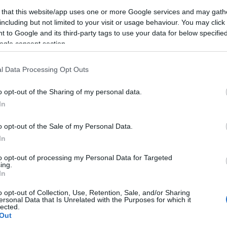
 that this website/app uses one or more Google services and may gath
including but not limited to your visit or usage behaviour. You may click 
 to Google and its third-party tags to use your data for below specifi
ogle consent section.
l Data Processing Opt Outs
o opt-out of the Sharing of my personal data.
In
o opt-out of the Sale of my Personal Data.
In
oung (Fotó: stereogum.com)
to opt-out of processing my Personal Data for Targeted
ing.
a digitalizált zeneszámok minőségét, ezért elkezdte
In
hordozható lejátszót
, amelynek célja, hogy jobb
zenét, mint a tömörített MP3 formátummal vagy a
o opt-out of Collection, Use, Retention, Sale, and/or Sharing
ersonal Data that Is Unrelated with the Purposes for which it
lected.
Out
tt döntött számai letiltása mellett, bár neki is