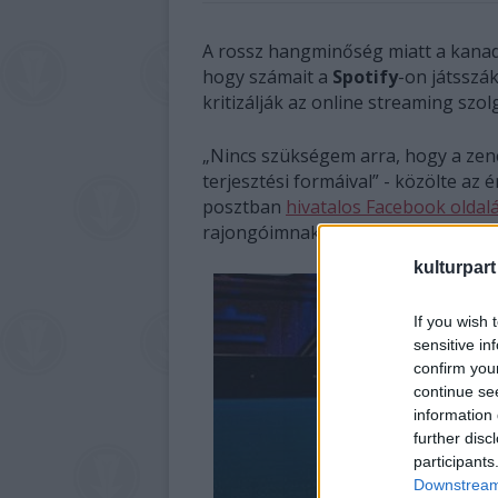
A rossz hangminőség miatt a kanad
hogy számait a
Spotify
-on játsszá
kritizálják az online streaming szol
„Nincs szükségem arra, hogy a ze
terjesztési formáival” - közölte az
posztban
hivatalos Facebook oldal
rajongóimnak. Rosszat tesznek a 
kulturpart
If you wish 
sensitive in
confirm you
continue se
information 
further disc
participants
Downstream 