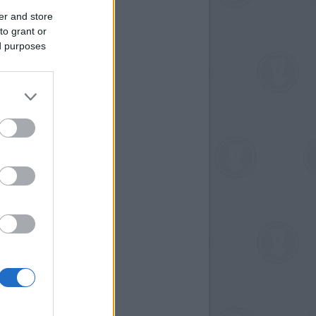
er and store
to grant or
ed purposes