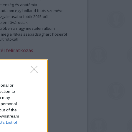
elenség és anatómia
rradalom egy holland fotós szemével
izgalmasabb fotók 2015-ből
elen fővárosiak
ülőben a nagy meztelen album
 meg a 48-as szabadságharc hőseiről
lt fotókat!
vél feliratkozás
sonal or
ection to
ou may
 personal
out of the
 downstream
B’s List of