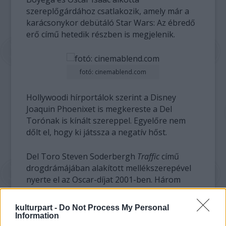
szereplőgárdához csatlakozik, amely már a
karácsonykor debütáló Star Wars: Az ébredő
erő című hetedik részben is megjelenik.
fotó: cinemablend.com
Hollywoodi hírportálok szerint a Disney
Joaquin Phoenixet is megkereste a Del
Torónak is kínált szereppel. Egyelőre nem
dőlt el, hogy ki játssza a negatív hőst.
Del Toro Steven Soderbergh
Traffic
című
drogdrámájában alakított mellékszerepével
nyerte el az Oscar-díjat 2001-ben. Három
évvel később ismét jelölték az amerikai
filmakadémia díjára a
21 gramm
című filmért,
kulturpart -
Do Not Process My Personal
2008-ban pedig ő játszotta el Che Guevarát a
Information