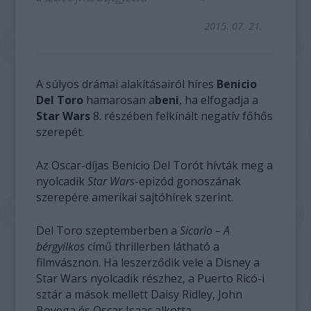
2015. 07. 21.
A súlyos drámai alakításairól híres
Benicio
Del Toro
hamarosan a
beni
, ha elfogadja a
Star Wars
8. részében felkínált negatív főhős
szerepét.
Az Oscar-díjas Benicio Del Torót hívták meg a
nyolcadik
Star Wars
-epizód gonoszának
szerepére amerikai sajtóhírek szerint.
Del Toro szeptemberben a
Sicario – A
bérgyilkos
című thrillerben látható a
filmvásznon. Ha leszerződik vele a Disney a
Star Wars nyolcadik részhez, a Puerto Ricó-i
sztár a mások mellett Daisy Ridley, John
Boyega és Oscar Isaac alkotta