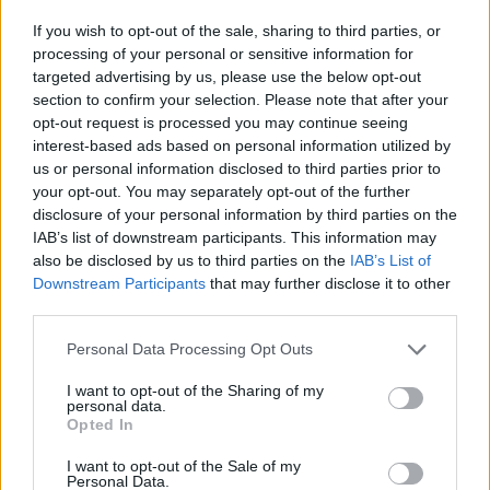
marxista forradalmárról készült, Cannes-ban
debütált kétrészes
Che
című életrajzi
If you wish to opt-out of the sale, sharing to third parties, or
drámában.
processing of your personal or sensitive information for
targeted advertising by us, please use the below opt-out
section to confirm your selection. Please note that after your
A 48 éves színészt a
Sötétségben - Star Trek
opt-out request is processed you may continue seeing
című sci-fi gonoszának szerepével
interest-based ads based on personal information utilized by
kapcsolatban is emlegették, ám azt végül
us or personal information disclosed to third parties prior to
Benedict Cumberbatch játszotta el.
your opt-out. You may separately opt-out of the further
disclosure of your personal information by third parties on the
A
Star Wars VIII.
rész az űrsaga tervezett
IAB’s list of downstream participants. This information may
folytatásai közül a második. A produkciót
also be disclosed by us to third parties on the
IAB’s List of
Rian Johnson rendezi, aki a
Looper - A jövő
Downstream Participants
that may further disclose it to other
gyilkosát
is jegyezte. A forgatás jövő év elején
third parties.
kezdődik, a bemutató dátumát 2017. május
Please note that this website/app uses one or more Google
Personal Data Processing Opt Outs
26-ra tűzték ki.
services and may gather and store information including but
not limited to your visit or usage behaviour. You may click to
I want to opt-out of the Sharing of my
personal data.
A Disney egyelőre nem kommentálta a
grant or deny consent to Google and its third-party tags to
Opted In
legújabb
Star Wars
-szereplőválogatásáról
use your data for below specified purposes in below Google
szóló híreket.
consent section.
I want to opt-out of the Sale of my
Personal Data.