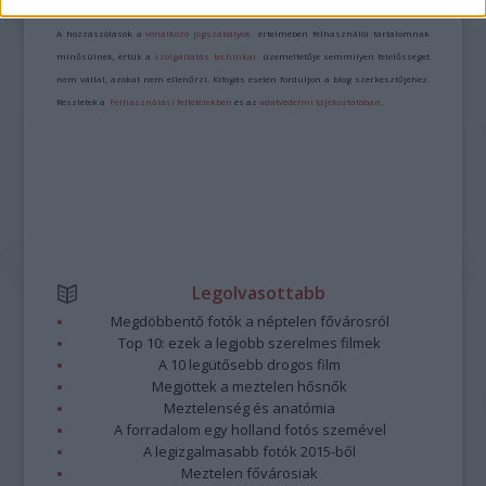
Kommentek:
A hozzászólások a
vonatkozó jogszabályok
értelmében felhasználói tartalomnak
minősülnek, értük a
szolgáltatás technikai
üzemeltetője semmilyen felelősséget
nem vállal, azokat nem ellenőrzi. Kifogás esetén forduljon a blog szerkesztőjéhez.
Részletek a
Felhasználási feltételekben
és az
adatvédelmi tájékoztatóban
.
Legolvasottabb
Megdöbbentő fotók a néptelen fővárosról
Top 10: ezek a legjobb szerelmes filmek
A 10 legütősebb drogos film
Megjöttek a meztelen hősnők
Meztelenség és anatómia
A forradalom egy holland fotós szemével
A legizgalmasabb fotók 2015-ből
Meztelen fővárosiak