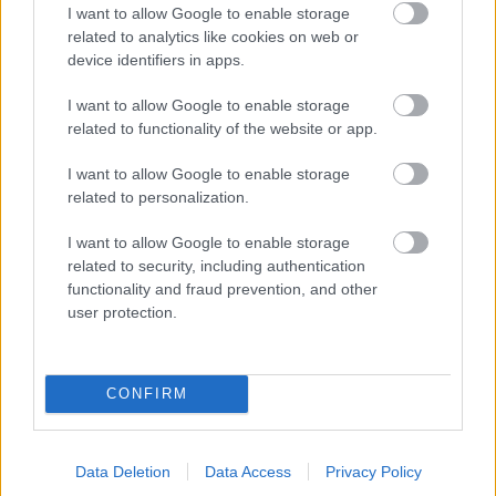
I want to allow Google to enable storage
related to analytics like cookies on web or
device identifiers in apps.
I want to allow Google to enable storage
TERMÉSZETFELETTI ERŐK ÉS ELFELEDETT
related to functionality of the website or app.
TITKOK: ITT A SHELBY OAKS – A GONOSZ
NYOMÁBAN MAGYAR ELŐZETESE
I want to allow Google to enable storage
related to personalization.
I want to allow Google to enable storage
related to security, including authentication
functionality and fraud prevention, and other
user protection.
SZÁGULDÁS, SÁRKÁNYOK, ROSSZFIÚK – A NYÁR
10 LEGKEDVELTEBB MOZIJA MAGYARORSZÁGON
CONFIRM
A bejegyzés trackback címe:
Data Deletion
Data Access
Privacy Policy
https://kulturpart.hu/api/trackback/id/7945966