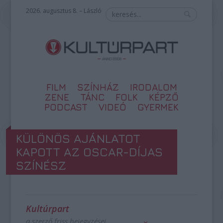
2026. augusztus 8. – László
FILM
SZÍNHÁZ
IRODALOM
ZENE
TÁNC
FOLK
KÉPZŐ
PODCAST
VIDEÓ
GYERMEK
KÜLÖNÖS AJÁNLATOT
KAPOTT AZ OSCAR-DÍJAS
SZÍNÉSZ
Kultúrpart
a szerző friss bejegyzései