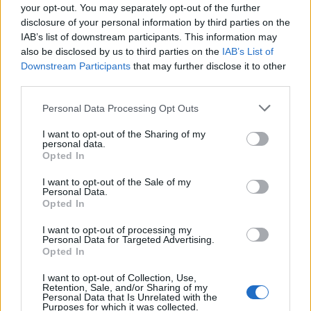
your opt-out. You may separately opt-out of the further
disclosure of your personal information by third parties on the
A sorozat előző epizódja, a Jurassic Park III.
IAB’s list of downstream participants. This information may
több mint egy évtizeddel ezelőtt hódított a
also be disclosed by us to third parties on the
IAB’s List of
filmszínházakban.
Downstream Participants
that may further disclose it to other
third parties.
Please note that this website/app uses one or more Google
Personal Data Processing Opt Outs
services and may gather and store information including but
Forrás:
MTI
not limited to your visit or usage behaviour. You may click to
I want to opt-out of the Sharing of my
personal data.
grant or deny consent to Google and its third-party tags to
Opted In
use your data for below specified purposes in below Google
consent section.
I want to opt-out of the Sale of my
Personal Data.
Film
Sci-fi
Thriller
Hollywood
Forgatás
Opted In
I want to opt-out of processing my
Personal Data for Targeted Advertising.
Opted In
I want to opt-out of Collection, Use,
Retention, Sale, and/or Sharing of my
Personal Data that Is Unrelated with the
Purposes for which it was collected.