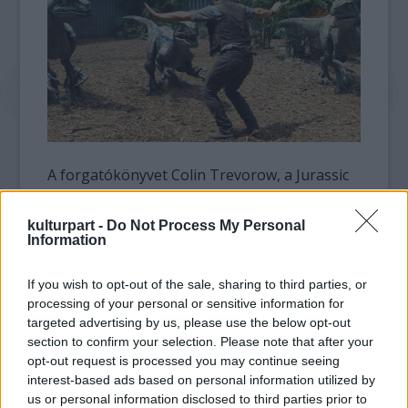
A forgatókönyvet Colin Trevorow, a Jurassic
World rendezője írja kollégájával, Derek
Connollyval. Azt, hogy ki lesz a rendező, és mi
kulturpart -
Do Not Process My Personal
lesz a következő rész címe, egyelőre nem
Information
tudni.
If you wish to opt-out of the sale, sharing to third parties, or
A Jurassic World júniusban került a mozikba,
processing of your personal or sensitive information for
azóta világszerte több mint 1,52 milliárd
targeted advertising by us, please use the below opt-out
section to confirm your selection. Please note that after your
dolláros bevételt hozott. Ezzel a Titanic és az
opt-out request is processed you may continue seeing
Avatar mögött a Jurassic World lett a
interest-based ads based on personal information utilized by
filmtörténet eddigi harmadik legnagyobb
us or personal information disclosed to third parties prior to
kasszasikere.