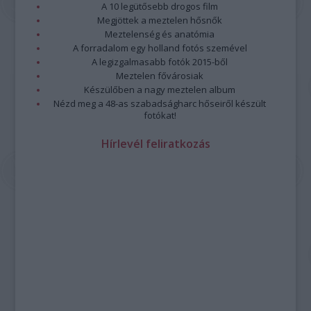
A 10 legütősebb drogos film
Megjöttek a meztelen hősnők
Meztelenség és anatómia
A forradalom egy holland fotós szemével
A legizgalmasabb fotók 2015-ből
Meztelen fővárosiak
Készülőben a nagy meztelen album
Nézd meg a 48-as szabadságharc hőseiről készült
fotókat!
Hírlevél feliratkozás