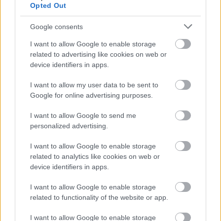
Opted Out
SZEMBE MERSZ NÉZNI AZZAL, AKIVÉ
VÁLHATTÁL VOLNA?
Google consents
I want to allow Google to enable storage
related to advertising like cookies on web or
device identifiers in apps.
I want to allow my user data to be sent to
Google for online advertising purposes.
TERMÉSZETFELETTI ERŐK ÉS ELFELEDETT
I want to allow Google to send me
TITKOK: ITT A SHELBY OAKS – A GONOSZ
personalized advertising.
NYOMÁBAN MAGYAR ELŐZETESE
I want to allow Google to enable storage
related to analytics like cookies on web or
device identifiers in apps.
I want to allow Google to enable storage
related to functionality of the website or app.
SZÁGULDÁS, SÁRKÁNYOK, ROSSZFIÚK – A NYÁR
I want to allow Google to enable storage