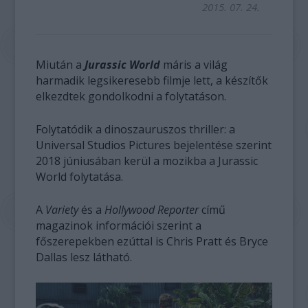
2015. 07. 24.
Miután a
Jurassic World
máris a világ
harmadik legsikeresebb filmje lett, a készítők
elkezdtek gondolkodni a folytatáson.
Folytatódik a dinoszauruszos thriller: a
Universal Studios Pictures bejelentése szerint
2018 júniusában kerül a mozikba a Jurassic
World folytatása.
A
Variety
és a
Hollywood Reporter
című
magazinok információi szerint a
főszerepekben ezúttal is Chris Pratt és Bryce
Dallas lesz látható.