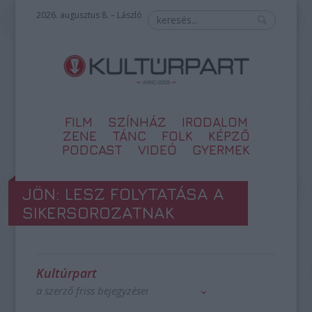
2026. augusztus 8. – László
FILM
SZÍNHÁZ
IRODALOM
ZENE
TÁNC
FOLK
KÉPZŐ
PODCAST
VIDEÓ
GYERMEK
JÖN: LESZ FOLYTATÁSA A
SIKERSOROZATNAK
Kultúrpart
a szerző friss bejegyzései