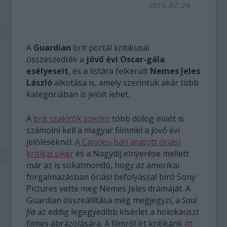
2015. 07. 24.
A
Guardian
brit portál kritikusai
összeszedték a
jövő évi Oscar-gála
esélyeseit
, és a listára felkerült
Nemes Jeles
László
alkotása is, amely szerintük akár több
kategóriában is jelölt lehet.
A
brit szakírók szerint
több dolog miatt is
számolni kell a magyar filmmel a jövő évi
jelöléseknél.
A Cannes-ban aratott óriási
kritikai siker
és a Nagydíj elnyerése mellett
már az is sokatmondó, hogy az amerikai
forgalmazásban óriási befolyással bíró Sony
Pictures vette meg Nemes Jeles drámáját. A
Guardian összeállítása még megjegyzi, a
Saul
fia
az eddig legegyedibb kísérlet a holokauszt
filmes ábrázolására. A filmről írt kritikánk
itt