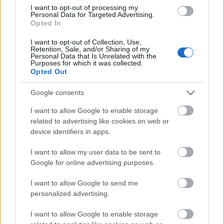
I want to opt-out of processing my
Forrás:
hvg.hu
Personal Data for Targeted Advertising.
Opted In
I want to opt-out of Collection, Use,
Retention, Sale, and/or Sharing of my
Personal Data that Is Unrelated with the
Purposes for which it was collected.
Film
Oscar
Nemes Jeles László
Magyar film
Opted Out
Google consents
I want to allow Google to enable storage
related to advertising like cookies on web or
device identifiers in apps.
I want to allow my user data to be sent to
SZEMBE MERSZ NÉZNI AZZAL, AKIVÉ
Google for online advertising purposes.
VÁLHATTÁL VOLNA?
I want to allow Google to send me
personalized advertising.
I want to allow Google to enable storage