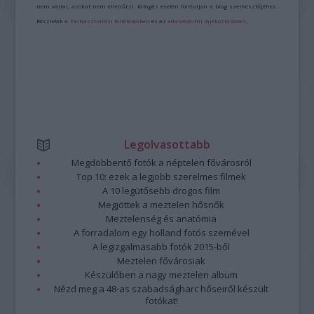
nem vállal, azokat nem ellenőrzi. Kifogás esetén forduljon a blog szerkesztőjéhez.
Részletek a
Felhasználási feltételekben
és az
adatvédelmi tájékoztatóban
.
Legolvasottabb
Megdöbbentő fotók a néptelen fővárosról
Top 10: ezek a legjobb szerelmes filmek
A 10 legütősebb drogos film
Megjöttek a meztelen hősnők
Meztelenség és anatómia
A forradalom egy holland fotós szemével
A legizgalmasabb fotók 2015-ből
Meztelen fővárosiak
Készülőben a nagy meztelen album
Nézd meg a 48-as szabadságharc hőseiről készült
fotókat!