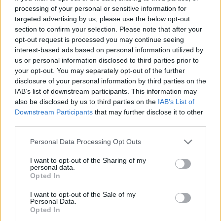
legfontosabb kategóriában, a legjobb filmek
processing of your personal or sensitive information for
jelöltjei között is felbukkanhat, de ez már
targeted advertising by us, please use the below opt-out
valódi szenzáció lenne.
section to confirm your selection. Please note that after your
opt-out request is processed you may continue seeing
A listán negyven filmet szedtek össze, a
interest-based ads based on personal information utilized by
legtöbbjüket még Amerikában és Európában
us or personal information disclosed to third parties prior to
sem mutatták be. Az esélyesek között olyan
your opt-out. You may separately opt-out of the further
nagyágyúkat találunk, mint Tarantino
The
disclosure of your personal information by third parties on the
IAB’s list of downstream participants. This information may
Hateful Eight
című westernje, Inarritu
also be disclosed by us to third parties on the
IAB’s List of
DiCaprióval forgatott
The Revenant
című
Downstream Participants
that may further disclose it to other
drámája vagy a két nagyon várt életrajzi film,
third parties.
Edward Snowdenről és Steve Jobsról
Please note that this website/app uses one or more Google
Personal Data Processing Opt Outs
A lista persze csak jósolgatás, nem szabad
services and may gather and store information including but
not limited to your visit or usage behaviour. You may click to
I want to opt-out of the Sharing of my
készpénznek venni, az őszi rangos
personal data.
grant or deny consent to Google and its third-party tags to
filmfesztiválok (Velence, Toronto, Los
Opted In
use your data for below specified purposes in below Google
Angeles) után már tisztulni fog a kép.
consent section.
I want to opt-out of the Sale of my
Personal Data.
Opted In