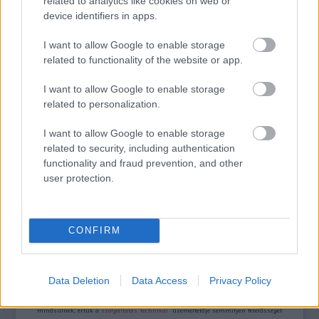
related to analytics like cookies on web or
device identifiers in apps.
ONE MORE LIKE: A MAGYAR SPORTDRÁMA, AMI
I want to allow Google to enable storage
MEGHÓDÍTOTTA LAS VEGAST IS
related to functionality of the website or app.
I want to allow Google to enable storage
related to personalization.
I want to allow Google to enable storage
related to security, including authentication
functionality and fraud prevention, and other
ELŐZETEST KAPOTT AZ ÁRVA – ITT A SAUL FIA
user protection.
RENDEZŐJÉNEK ÚJ FILMJE
CONFIRM
A bejegyzés trackback címe:
https://kulturpart.hu/api/trackback/id/7946030
Kommentek:
Data Deletion
Data Access
Privacy Policy
A hozzászólások a
vonatkozó jogszabályok
értelmében felhasználói tartalomnak
minősülnek, értük a
szolgáltatás technikai
üzemeltetője semmilyen felelősséget