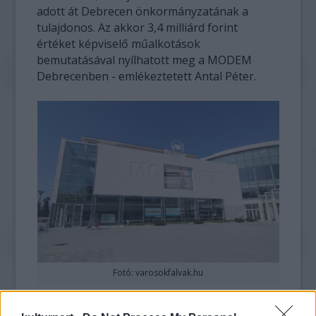
adott át Debrecen önkormányzatának a
tulajdonos. Az akkor 3,4 milliárd forint
értéket képviselő műalkotások
bemutatásával nyílhatott meg a MODEM
Debrecenben - emlékeztetett Antal Péter.
Fotó: varosokfalvak.hu