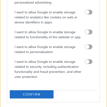
personalized advertising.
AZ EMBERSÉG ÜNNEPE
I want to allow Google to enable storage
related to analytics like cookies on web or
device identifiers in apps.
I want to allow Google to enable storage
related to functionality of the website or app.
„NEM TÖBB EZER EMBERRE UTAZUNK, HANEM
I want to allow Google to enable storage
EGY VÁLOGATOTT TÁRSASÁGRA”
related to personalization.
I want to allow Google to enable storage
related to security, including authentication
functionality and fraud prevention, and other
user protection.
A SZTÁROK FOTÓSA, A VÁROS FIA – SZIPÁL
CONFIRM
MÁRTON ELŐTT TISZTELEG DEBRECEN