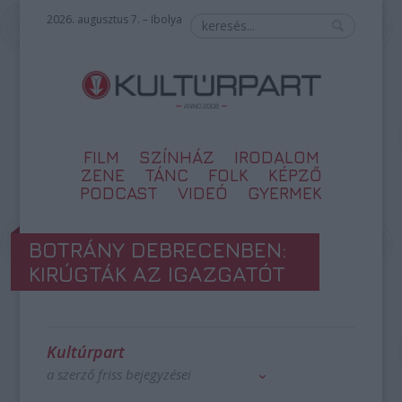
2026. augusztus 7. – Ibolya
FILM
SZÍNHÁZ
IRODALOM
ZENE
TÁNC
FOLK
KÉPZŐ
PODCAST
VIDEÓ
GYERMEK
BOTRÁNY DEBRECENBEN:
KIRÚGTÁK AZ IGAZGATÓT
Kultúrpart
a szerző friss bejegyzései