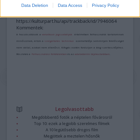
Data Deletion
Data Access
Privacy Policy
A bejegyzés trackback címe:
https://kulturpart.hu/api/trackback/id/7946064
Kommentek:
A hozzászólások a
vonatkozó jogszabályok
értelmében felhasználói tartalomnak
minősülnek, értük a
szolgáltatás technikai
üzemeltetője semmilyen felelősséget
nem vállal, azokat nem ellenőrzi. Kifogás esetén forduljon a blog szerkesztőjéhez.
Részletek a
Felhasználási feltételekben
és az
adatvédelmi tájékoztatóban
.
Legolvasottabb
Megdöbbentő fotók a néptelen fővárosról
Top 10: ezek a legjobb szerelmes filmek
A 10 legütősebb drogos film
Megjöttek a meztelen hősnők