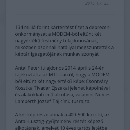
2015. 07. 25.
134 millió forint kártérítést fizet a debreceni
önkormányzat a MODEM-ből eltűnt két
nagyértékű festmény tulajdonosának,
miközben azonnali hatállyal megszüntették a
képtár igazgatójának munkaviszonyát
Antal Péter tulajdonos 2014. április 24-én
tájékoztatta az MTI-t arról, hogy a MODEM-
ből eltűnt két nagy értékű képe: Csontváry
Kosztka Tivadar Éjszakai jelenet kápolnával
és alakokkal című alkotása, valamint Nemes
Lampérth József Táj című tusrajza.
A két kép része annak a 400-500 közötti, az
Antal-Lusztig-gyűjtemény részét képező
alkotásnak, amelyet 10 éves tartós letétbe