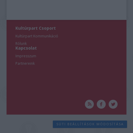
Kultúrpart Csoport
Kultúrpart Kommunikáció
Rólunk
Kapcsolat
Impresszum
Partnereink
SÜTI BEÁLLÍTÁSOK MÓDOSÍTÁSA