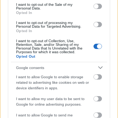
consent section.
I want to opt-out of the Sale of my
Personal Data.
A közgyűlés egyhangúan döntött a képek
Opted In
tulajdonosának kártalanításáról is: a több
I want to opt-out of processing my
mint 134 millió forintot a költségvetés
Personal Data for Targeted Advertising.
tartalékából fizetik ki Antal Péternek.
Opted In
I want to opt-out of Collection, Use,
Retention, Sale, and/or Sharing of my
Forrás:
MTI
Personal Data that Is Unrelated with the
Purposes for which it was collected.
Opted Out
Google consents
Pénz
Csontváry Kosztka Tivadar
Bűnügy
MODEM
Képző
I want to allow Google to enable storage
related to advertising like cookies on web or
device identifiers in apps.
I want to allow my user data to be sent to
Google for online advertising purposes.
I want to allow Google to send me