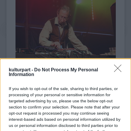
Forrás: fleamarketfunk.comn
kulturpart -
Do Not Process My Personal
Information
Morris 2013-ban vonult vissza a dj-zéstől
több mint negyven év után. Általában
If you wish to opt-out of the sale, sharing to third parties, or
rocksteadyt, reggaet, skát, dancehallt és
processing of your personal or sensitive information for
soult kevert, fellépett a legendás Glastonbury
targeted advertising by us, please use the below opt-out
fesztiválon is.
section to confirm your selection. Please note that after your
opt-out request is processed you may continue seeing
interest-based ads based on personal information utilized by
Az utóbbi években szerepelt Dizzee Rascal
us or personal information disclosed to third parties prior to
egyik klipjében, de oda volt érte a Massive