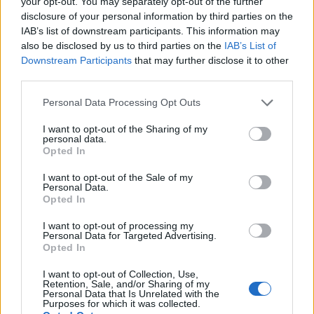
your opt-out. You may separately opt-out of the further
Attack is.
disclosure of your personal information by third parties on the
IAB’s list of downstream participants. This information may
A Portishead vezetője, Geoff Barrow is
also be disclosed by us to third parties on the
IAB’s List of
aggodalmát fejezte ki az eltűnése miatt:
Downstream Participants
that may further disclose it to other
"kérlek, osszátok meg, dj Derek eltűnt, a
third parties.
családja nagyon aggódik érte".
Please note that this website/app uses one or more Google
Personal Data Processing Opt Outs
services and may gather and store information including but
not limited to your visit or usage behaviour. You may click to
I want to opt-out of the Sharing of my
personal data.
grant or deny consent to Google and its third-party tags to
Opted In
Forrás:
origo
use your data for below specified purposes in below Google
consent section.
I want to opt-out of the Sale of my
Personal Data.
Opted In
I want to opt-out of processing my
Zene
Nagy-Britannia
DJ
Personal Data for Targeted Advertising.
Opted In
I want to opt-out of Collection, Use,
Retention, Sale, and/or Sharing of my
Personal Data that Is Unrelated with the
Purposes for which it was collected.