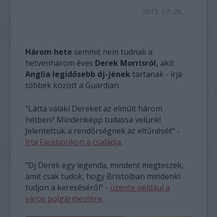
2015. 07. 26.
Három hete
semmit nem tudnak a
hetvenhárom éves
Derek Morrisról,
akit
Anglia legidősebb dj-jének
tartanak - írja
többek között a Guardian.
"Látta valaki Dereket az elmúlt három
hétben? Mindenképp tudassa velünk!
Jelentettük a rendőrségnek az eltűnését" -
írta Facebookon a családja
.
"Dj Derek egy legenda, mindent megteszek,
amit csak tudok, hogy Bristolban mindenki
tudjon a kereséséről" -
üzente például a
város polgármestere
.