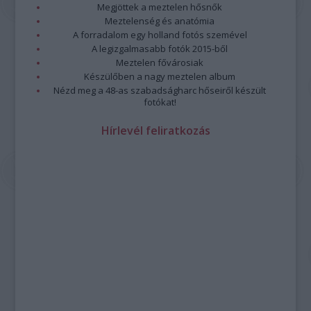
Megjöttek a meztelen hősnők
Meztelenség és anatómia
A forradalom egy holland fotós szemével
A legizgalmasabb fotók 2015-ből
Meztelen fővárosiak
Készülőben a nagy meztelen album
Nézd meg a 48-as szabadságharc hőseiről készült
fotókat!
Hírlevél feliratkozás