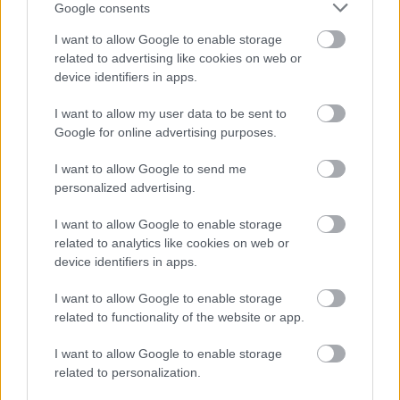
Google consents
I want to allow Google to enable storage
related to advertising like cookies on web or
device identifiers in apps.
I want to allow my user data to be sent to
TERMÉSZETFELETTI ERŐK ÉS ELFELEDETT
Google for online advertising purposes.
TITKOK: ITT A SHELBY OAKS – A GONOSZ
NYOMÁBAN MAGYAR ELŐZETESE
I want to allow Google to send me
personalized advertising.
I want to allow Google to enable storage
related to analytics like cookies on web or
device identifiers in apps.
I want to allow Google to enable storage
SZÁGULDÁS, SÁRKÁNYOK, ROSSZFIÚK – A NYÁR
related to functionality of the website or app.
10 LEGKEDVELTEBB MOZIJA MAGYARORSZÁGON
I want to allow Google to enable storage
related to personalization.
A bejegyzés trackback címe: