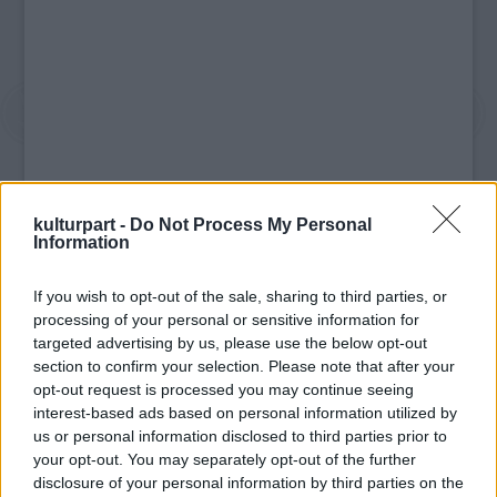
kulturpart -
Do Not Process My Personal
Information
If you wish to opt-out of the sale, sharing to third parties, or
processing of your personal or sensitive information for
targeted advertising by us, please use the below opt-out
section to confirm your selection. Please note that after your
opt-out request is processed you may continue seeing
Talán mondanunk sem kell, a mashup igen
interest-based ads based on personal information utilized by
szórakoztatóra sikerült, bár a teljes élvezeti
us or personal information disclosed to third parties prior to
értékhez nem árt ismerni az HBO
your opt-out. You may separately opt-out of the further
sikerszériáját és
Az éhezők viadala
franchsie-t
disclosure of your personal information by third parties on the