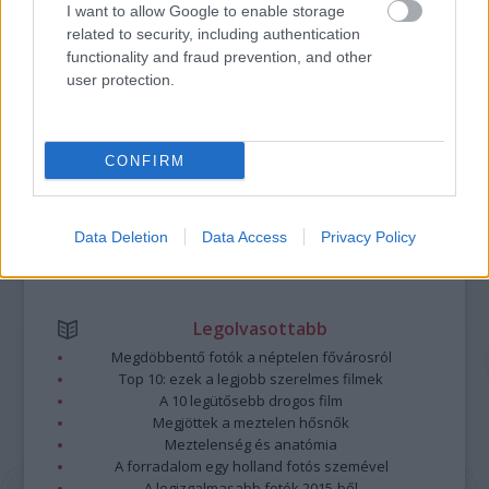
I want to allow Google to enable storage
https://kulturpart.hu/api/trackback/id/7946140
related to security, including authentication
Kommentek:
functionality and fraud prevention, and other
A hozzászólások a
vonatkozó jogszabályok
értelmében felhasználói tartalomnak
user protection.
minősülnek, értük a
szolgáltatás technikai
üzemeltetője semmilyen felelősséget
nem vállal, azokat nem ellenőrzi. Kifogás esetén forduljon a blog szerkesztőjéhez.
Részletek a
Felhasználási feltételekben
és az
adatvédelmi tájékoztatóban
.
CONFIRM
Data Deletion
Data Access
Privacy Policy
Legolvasottabb
Megdöbbentő fotók a néptelen fővárosról
Top 10: ezek a legjobb szerelmes filmek
A 10 legütősebb drogos film
Megjöttek a meztelen hősnők
Meztelenség és anatómia
A forradalom egy holland fotós szemével
A legizgalmasabb fotók 2015-ből