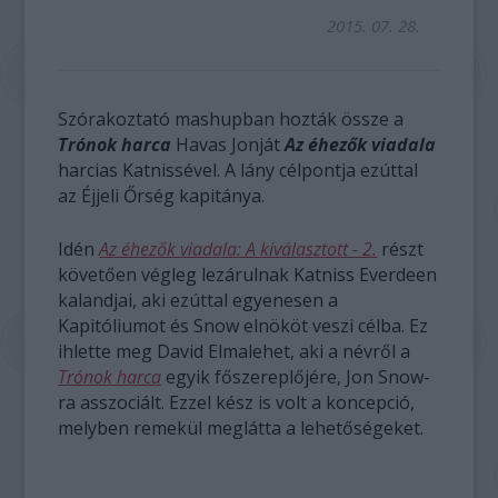
2015. 07. 28.
Szórakoztató mashupban hozták össze a
Trónok harca
Havas Jonját
Az éhezők viadala
harcias Katnissével. A lány célpontja ezúttal
az Éjjeli Őrség kapitánya.
Idén
Az éhezők viadala: A kiválasztott - 2.
részt
követően végleg lezárulnak Katniss Everdeen
kalandjai, aki ezúttal egyenesen a
Kapitóliumot és Snow elnököt veszi célba. Ez
ihlette meg David Elmalehet, aki a névről a
Trónok harca
egyik főszereplőjére, Jon Snow-
ra asszociált. Ezzel kész is volt a koncepció,
melyben remekül meglátta a lehetőségeket.