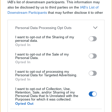
sem. Ha ez megvan, a többi már jön magától.
IAB’s list of downstream participants. This information may
also be disclosed by us to third parties on the
IAB’s List of
Downstream Participants
that may further disclose it to other
third parties.
Forrás:
Magyar Film Adatbázis
Please note that this website/app uses one or more Google
Personal Data Processing Opt Outs
services and may gather and store information including but
not limited to your visit or usage behaviour. You may click to
I want to opt-out of the Sharing of my
personal data.
grant or deny consent to Google and its third-party tags to
Opted In
use your data for below specified purposes in below Google
Videó
Film
Sorozatok
Mozi
HBO
consent section.
I want to opt-out of the Sale of my
Personal Data.
Opted In
I want to opt-out of processing my
Personal Data for Targeted Advertising.
Opted In
I want to opt-out of Collection, Use,
Retention, Sale, and/or Sharing of my
Personal Data that Is Unrelated with the
SZEMBE MERSZ NÉZNI AZZAL, AKIVÉ
Purposes for which it was collected.
VÁLHATTÁL VOLNA?
Opted Out