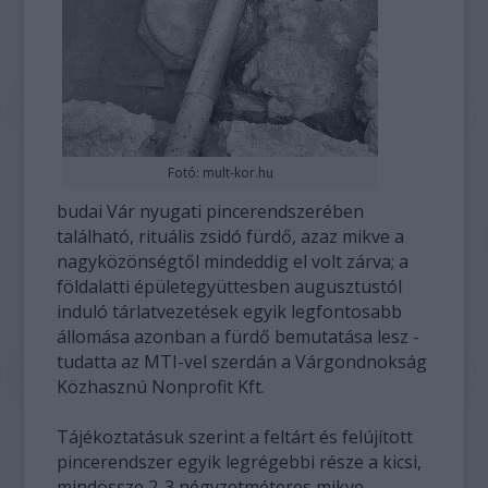
Fotó: mult-kor.hu
budai Vár nyugati pincerendszerében
található, rituális zsidó fürdő, azaz mikve a
nagyközönségtől mindeddig el volt zárva; a
földalatti épületegyüttesben augusztustól
induló tárlatvezetések egyik legfontosabb
állomása azonban a fürdő bemutatása lesz -
tudatta az MTI-vel szerdán a Várgondnokság
Közhasznú Nonprofit Kft.
Tájékoztatásuk szerint a feltárt és felújított
pincerendszer egyik legrégebbi része a kicsi,
mindössze 2-3 négyzetméteres mikve.