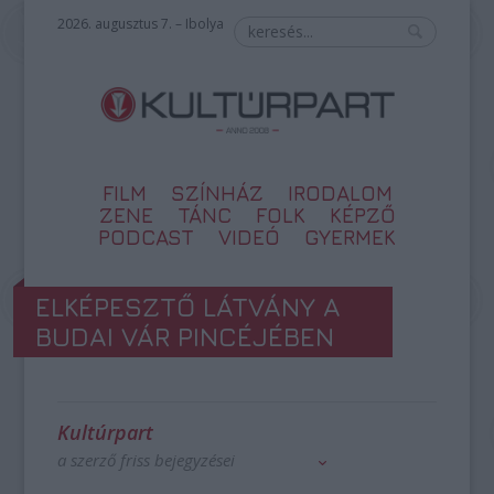
2026. augusztus 7. – Ibolya
FILM
SZÍNHÁZ
IRODALOM
ZENE
TÁNC
FOLK
KÉPZŐ
PODCAST
VIDEÓ
GYERMEK
ELKÉPESZTŐ LÁTVÁNY A
BUDAI VÁR PINCÉJÉBEN
Kultúrpart
a szerző friss bejegyzései