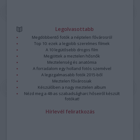
Legolvasottabb
Megdöbbentő fotók a néptelen fővárosról
Top 10: ezek a legjobb szerelmes filmek
A 10 legütősebb drogos film
Megjöttek a meztelen hősnők
Meztelenség és anatómia
A forradalom egy holland fotós szemével
A legizgalmasabb fotók 2015-ből
Meztelen fővárosiak
Készülőben a nagy meztelen album
Nézd meg a 48-as szabadságharc hőseiről készült
fotókat!
Hírlevél feliratkozás