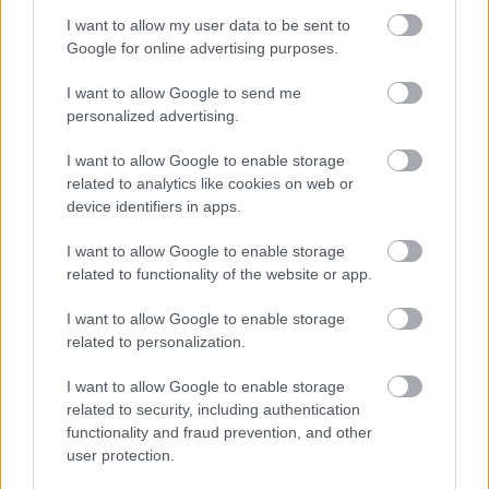
Budapest
Turizmus
Zsidóság
Lavór
I want to allow my user data to be sent to
Google for online advertising purposes.
I want to allow Google to send me
personalized advertising.
I want to allow Google to enable storage
related to analytics like cookies on web or
device identifiers in apps.
LÉTEZIK GYÓGYÍTÓ MÚZEUM?!
I want to allow Google to enable storage
related to functionality of the website or app.
I want to allow Google to enable storage
related to personalization.
I want to allow Google to enable storage
PÉTER BENCE HAZATÉR - A VILÁGSZTÁR
related to security, including authentication
ZONGORISTA BUDAPESTEN MUTATJA BE
functionality and fraud prevention, and other
LEGÚJABB PRODUKCIÓJÁT
user protection.