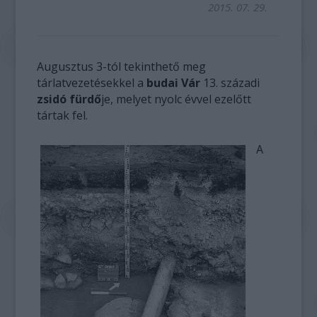
2015. 07. 29.
Augusztus 3-tól tekinthető meg
tárlatvezetésekkel a
budai Vár
13. századi
zsidó fürdő
je, melyet nyolc évvel ezelőtt
tártak fel.
A