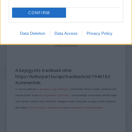
CONFIRM
Data Deletion
Data Access
Privacy Policy
VALMAR – ÉV VÉGI SZUPERKONCERT AZ
ARÉNÁBAN
A bejegyzés trackback címe:
https://kulturpart.hu/api/trackback/id/7946182
Kommentek:
A hozzászólások a
vonatkozó jogszabályok
értelmében felhasználói tartalomnak
minősülnek, értük a
szolgáltatás technikai
üzemeltetője semmilyen felelősséget
nem vállal, azokat nem ellenőrzi. Kifogás esetén forduljon a blog szerkesztőjéhez.
Részletek a
Felhasználási feltételekben
és az
adatvédelmi tájékoztatóban
.