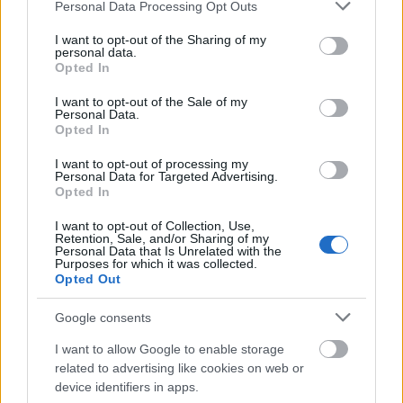
Please note that this website/app uses one or more Google
Personal Data Processing Opt Outs
tényt, hogy a Képes Krónikában említett
services and may gather and store information including but
zsinagóga egykor valóban létezett. Az épület
not limited to your visit or usage behaviour. You may click to
I want to opt-out of the Sharing of my
közvetlenül a mai Fehérvári kapu mellett állt
personal data.
grant or deny consent to Google and its third-party tags to
Opted In
valamikor a 13. században; a feltárás és a
use your data for below specified purposes in below Google
dokumentáció után a zsinagógát
consent section.
I want to opt-out of the Sale of my
visszatemették, mivel napjainkban a Honvéd
Personal Data.
Opted In
Főparancsnokság előtti utcaszakasz húzódik
felette.
I want to opt-out of processing my
Personal Data for Targeted Advertising.
Opted In
A Várgondnokság Közhasznú Nonprofit Kft. a
látogatók számára augusztus 3-tól
I want to opt-out of Collection, Use,
hétfőnként indít tárlatvezetéseket, melyekre
Retention, Sale, and/or Sharing of my
Personal Data that Is Unrelated with the
előzetesen a
mikve@varkertbazar.hu
e-mail
Purposes for which it was collected.
címen lehet jelentkezni.
Opted Out
Google consents
Forrás:
MTI
I want to allow Google to enable storage
related to advertising like cookies on web or
device identifiers in apps.