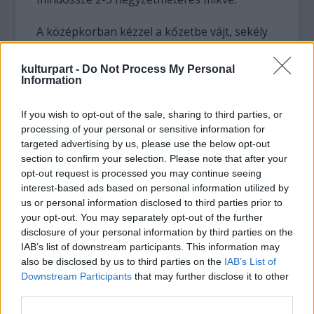
A középkorban kézzel a kőzetbe vájt, sekély
fürdőrészt a hagyományoknak megfelelően
természetes víz táplálta. A feltárás, majd az
kulturpart -
Do Not Process My Personal
azt követő felújítás eredményeként ma újra
Information
tiszta és természetes eredetű víz található a
szinte teljes épségében megmaradt, rituális
If you wish to opt-out of the sale, sharing to third parties, or
zsidó fürdőben.
processing of your personal or sensitive information for
targeted advertising by us, please use the below opt-out
section to confirm your selection. Please note that after your
Mint a közlemény emlékeztet, a budai Vár
opt-out request is processed you may continue seeing
elmúlt évtizedeinek egyik legjelentősebb
interest-based ads based on personal information utilized by
középkori városi ásatása 2000-ben
us or personal information disclosed to third parties prior to
fejeződött be: a királyi palota északi falától a
your opt-out. You may separately opt-out of the further
Dísz tér déli oldaláig terjedő településrész
disclosure of your personal information by third parties on the
pincéit a munkálatok alatt viszonylagos
IAB’s list of downstream participants. This information may
épségben sikerült feltárni.
also be disclosed by us to third parties on the
IAB’s List of
Downstream Participants
that may further disclose it to other
A mikve feltárása azért is jelentős, mert
third parties.
annak létezése igazolta azt az addig vitatott