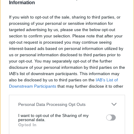
Information
If you wish to opt-out of the sale, sharing to third parties, or
processing of your personal or sensitive information for
targeted advertising by us, please use the below opt-out
section to confirm your selection. Please note that after your
opt-out request is processed you may continue seeing
Eddig Járó Zsuzsáról (2007), Szandtner
interest-based ads based on personal information utilized by
Annáról (2008), Kovács Patríciáról (2009),
us or personal information disclosed to third parties prior to
Máthé Zsoltról (2010), Mészáros Mátéról
your opt-out. You may separately opt-out of the further
(2011), Péter Katáról (2012), Száraz Dénesről
disclosure of your personal information by third parties on the
(2013) és Gál Kristófról (2014) készült darab.
IAB’s list of downstream participants. This information may
also be disclosed by us to third parties on the
IAB’s List of
"Ez egy szerződésszerűség egymás között,
Downstream Participants
that may further disclose it to other
hogy ezt végigcsináljuk, ha van rá lehetőség"
third parties.
– mondta korábban az MTI-nek Máté Gábor,
Please note that this website/app uses one or more Google
Personal Data Processing Opt Outs
hozzátéve: amikor kitalálta, hogy mindenki
services and may gather and store information including but
sorra kerül az osztályból, akkor ez azt is
not limited to your visit or usage behaviour. You may click to
I want to opt-out of the Sharing of my
jelentette, hogy ez a munka 14 évig tart.
personal data.
grant or deny consent to Google and its third-party tags to
Opted In
use your data for below specified purposes in below Google
Véleménye szerint ezek az előadások