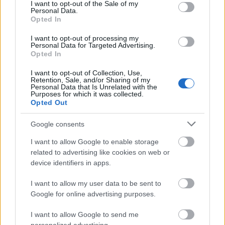
consent section.
I want to opt-out of the Sale of my
olyanok, mint egy-egy fénykép, amely minden
Personal Data.
Opted In
évben elkészül az osztályról. A főleg
improvizációkból születő produkció a
I want to opt-out of processing my
főhősök különbözősége miatt mindig más
Personal Data for Targeted Advertising.
Opted In
lesz, ám mindig szórakoztató formában,
humorral és sok zenével dolgozzák fel a
I want to opt-out of Collection, Use,
kiválasztott életét. "Ez szakmailag is nagyon
Retention, Sale, and/or Sharing of my
Personal Data that Is Unrelated with the
izgalmas, hiszen mindig arról szól, hogy ki
Purposes for which it was collected.
hol tart" – mondta Máté Gábor.
Opted Out
Az idei darabban Czukor Balázs, Dömötör
Google consents
András, Gál Kristóf, Járó Zsuzsa, Jordán Adél,
I want to allow Google to enable storage
Kovács Patrícia, Máthé Zsolt, Mészáros Béla,
related to advertising like cookies on web or
Mészáros Máté, Péter Kata, Szandtner Anna
device identifiers in apps.
és Vajda Milán szerepel. Az előadás zenei
vezetője Dargay Marcell, a látvány Kálmán
I want to allow my user data to be sent to
Eszter munkája, a rendező Máté Gábor.
Google for online advertising purposes.
I want to allow Google to send me
A
produkciót
a csütörtök esti bemutatót