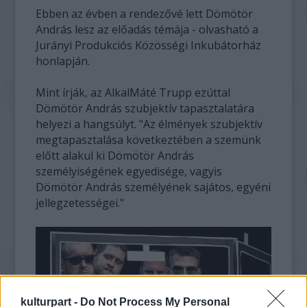
Ebben az évben a rendezővé lett Dömötör
András lesz az előadás témája - olvasható a
Jurányi Produkciós Közösségi Inkubátorház
honlapján.
Mint írják, az AlkalMáté Trupp ezúttal
Dömötör András szubjektív tapasztalatára
helyezi a hangsúlyt. "Az élmények szubjektív
megtapasztalása következtében a szemünk
előtt alakul ki Dömötör András
személyiségének egyedisége, vagyis
Dömötör András személyének sajátos, egyéni
jellegzetességei."
kulturpart -
Do Not Process My Personal