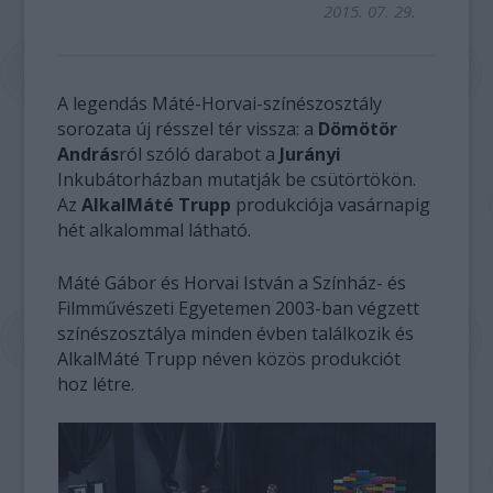
2015. 07. 29.
A legendás Máté-Horvai-színészosztály
sorozata új résszel tér vissza: a
Dömötör
András
ról szóló darabot a
Jurányi
Inkubátorházban mutatják be csütörtökön.
Az
AlkalMáté Trupp
produkciója vasárnapig
hét alkalommal látható.
Máté Gábor és Horvai István a Színház- és
Filmművészeti Egyetemen 2003-ban végzett
színészosztálya minden évben találkozik és
AlkalMáté Trupp néven közös produkciót
hoz létre.