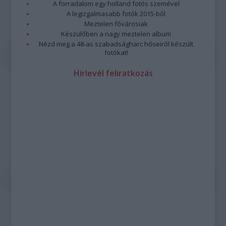
A forradalom egy holland fotós szemével
A legizgalmasabb fotók 2015-ből
Meztelen fővárosiak
Készülőben a nagy meztelen album
Nézd meg a 48-as szabadságharc hőseiről készült
fotókat!
Hírlevél feliratkozás