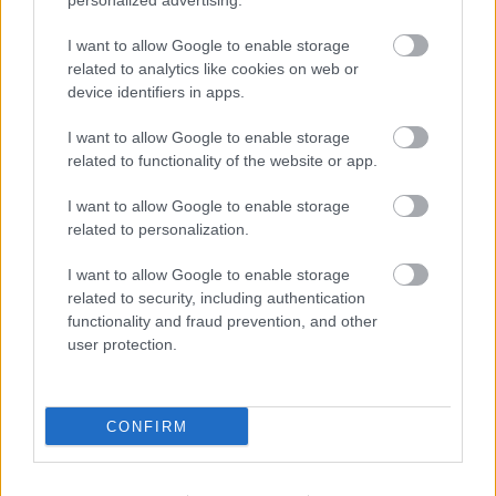
personalized advertising.
követően péntektől naponta kétszer, 18
órától és 20 óra 30 perctől is játsszák a
I want to allow Google to enable storage
Jurányi Inkubátorházban. Az előadás
related to analytics like cookies on web or
létrehozását az Orlai Produkció és a FÜGE
device identifiers in apps.
Produkció támogatta.
I want to allow Google to enable storage
Forrás:
MTI
related to functionality of the website or app.
I want to allow Google to enable storage
related to personalization.
I want to allow Google to enable storage
Színház
Premier
Fiatalok
Színház- és Filmművészeti
Egyetem
Jurányi Produkciós Közösségi Inkubátorház
related to security, including authentication
functionality and fraud prevention, and other
user protection.
CONFIRM