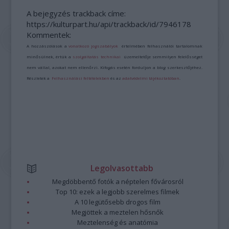
A bejegyzés trackback címe:
https://kulturpart.hu/api/trackback/id/7946178
Kommentek:
A hozzászólások a
vonatkozó jogszabályok
értelmében felhasználói tartalomnak
minősülnek, értük a
szolgáltatás technikai
üzemeltetője semmilyen felelősséget
nem vállal, azokat nem ellenőrzi. Kifogás esetén forduljon a blog szerkesztőjéhez.
Részletek a
Felhasználási feltételekben
és az
adatvédelmi tájékoztatóban
.
Legolvasottabb
Megdöbbentő fotók a néptelen fővárosról
Top 10: ezek a legjobb szerelmes filmek
A 10 legütősebb drogos film
Megjöttek a meztelen hősnők
Meztelenség és anatómia