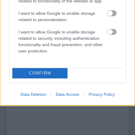
related to functionality of the website or app.
I want to allow Google to enable storage
related to personalization.
SZÁGULDÁS, SÁRKÁNYOK, ROSSZFIÚK – A NYÁR
10 LEGKEDVELTEBB MOZIJA MAGYARORSZÁGON
I want to allow Google to enable storage
related to security, including authentication
functionality and fraud prevention, and other
user protection.
A bejegyzés trackback címe:
https://kulturpart.hu/api/trackback/id/7946208
Kommentek:
CONFIRM
A hozzászólások a
vonatkozó jogszabályok
értelmében felhasználói tartalomnak
minősülnek, értük a
szolgáltatás technikai
üzemeltetője semmilyen felelősséget
nem vállal, azokat nem ellenőrzi. Kifogás esetén forduljon a blog szerkesztőjéhez.
Data Deletion
Data Access
Privacy Policy
Részletek a
Felhasználási feltételekben
és az
adatvédelmi tájékoztatóban
.