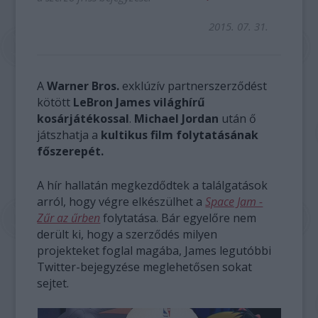
2015. 07. 31.
A
Warner Bros.
exklúzív partnerszerződést
kötött
LeBron James világhírű
kosárjátékossal
.
Michael Jordan
után ő
játszhatja a
kultikus film folytatásának
főszerepét.
A hír hallatán megkezdődtek a találgatások
arról, hogy végre elkészülhet a
Space Jam -
Zűr az űrben
folytatása. Bár egyelőre nem
derült ki, hogy a szerződés milyen
projekteket foglal magába, James legutóbbi
Twitter-bejegyzése meglehetősen sokat
sejtet.