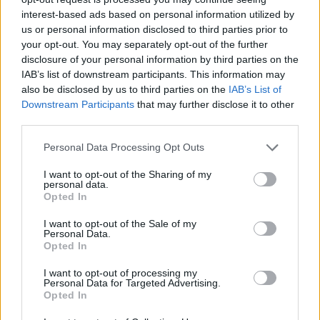
ütötték fel először a fejüket, de a sztár
interest-based ads based on personal information utilized by
szerződtetésével, és a hamarosan nálunk is
us or personal information disclosed to third parties prior to
bemutatásra kerülő, külföldön rendkívül
your opt-out. You may separately opt-out of the further
sikeres
Kész katasztrófa
című filmben nyújtott
disclosure of your personal information by third parties on the
alakításával a szóbeszéd ismét szárnyra
IAB’s list of downstream participants. This information may
kapott. Mivel a
Space Jam 2
-t még nem
also be disclosed by us to third parties on the
IAB’s List of
Downstream Participants
that may further disclose it to other
jelentette be hivatalosan a Warner, így
third parties.
egyelőre azt sem lehet tudni, hogy folytatás,
vagy reboot készül-e.
LeBron James
filmje, a
Please note that this website/app uses one or more Google
Personal Data Processing Opt Outs
Kész katasztrófa
augusztus 27-én kerül a
services and may gather and store information including but
hazai mozikba.
not limited to your visit or usage behaviour. You may click to
I want to opt-out of the Sharing of my
personal data.
grant or deny consent to Google and its third-party tags to
Opted In
Forrás:
Magyar Film Adatbázis
use your data for below specified purposes in below Google
consent section.
I want to opt-out of the Sale of my
Personal Data.
Opted In
I want to opt-out of processing my
Amerika
Film
Sport
Mozi
Personal Data for Targeted Advertising.
Opted In