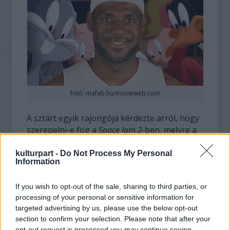
fotó: mafab.hu/movieweb.com
A sztárt egyik rajongója kérdezte arról, hogy
szerepelni-e fog a
Space Jam 2-
ben, melyre a
következő választ kapta.
"
Talán... Azt hiszem
várnunk kell egy kicsit, és kiderül." Bár ez a
kulturpart -
Do Not Process My Personal
Information
válasz nem ér fel egy igennel, mindenesetre a
legtöbben azt a következtetést vonták le,
If you wish to opt-out of the sale, sharing to third parties, or
hogy Jordan után Lebron James viheti tovább
processing of your personal or sensitive information for
a Looney Tunes örökségét.
targeted advertising by us, please use the below opt-out
section to confirm your selection. Please note that after your
A folytatással kapcsolatos pletykák tavaly
opt-out request is processed you may continue seeing