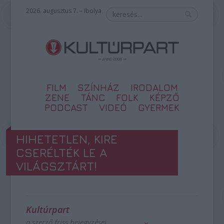
2026. augusztus 7. – Ibolya
FILM
SZÍNHÁZ
IRODALOM
ZENE
TÁNC
FOLK
KÉPZŐ
PODCAST
VIDEÓ
GYERMEK
HIHETETLEN, KIRE
CSERÉLTÉK LE A
VILÁGSZTÁRT!
Kultúrpart
a szerző friss bejegyzései