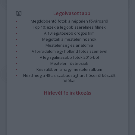
Legolvasottabb
Megdöbbentő fotók a néptelen fővárosról
Top 10: ezek a legjobb szerelmes filmek
A 10 legütősebb drogos film
Megjöttek a meztelen hősnők
Meztelenség és anatómia
A forradalom egy holland fotós szemével
A legizgalmasabb fotók 2015-ből
Meztelen fővárosiak
Készülőben a nagy meztelen album
Nézd meg a 48-as szabadságharc hőseiről készült
fotókat!
Hírlevél feliratkozás