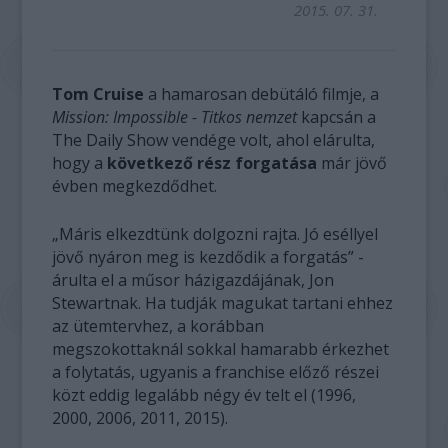
2015. 07. 31.
Tom Cruise
a hamarosan debütáló filmje, a
Mission: Impossible - Titkos nemzet
kapcsán a
The Daily Show vendége volt, ahol elárulta,
hogy a
következő rész forgatása
már jövő
évben megkezdődhet.
„Máris elkezdtünk dolgozni rajta. Jó eséllyel
jövő nyáron meg is kezdődik a forgatás” -
árulta el a műsor házigazdájának, Jon
Stewartnak. Ha tudják magukat tartani ehhez
az ütemtervhez, a korábban
megszokottaknál sokkal hamarabb érkezhet
a folytatás, ugyanis a franchise előző részei
közt eddig legalább négy év telt el (1996,
2000, 2006, 2011, 2015).