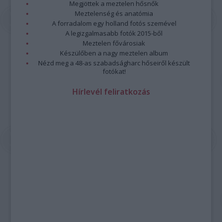
Megjöttek a meztelen hősnők
Meztelenség és anatómia
A forradalom egy holland fotós szemével
A legizgalmasabb fotók 2015-ből
Meztelen fővárosiak
Készülőben a nagy meztelen album
Nézd meg a 48-as szabadságharc hőseiről készült
fotókat!
Hírlevél feliratkozás