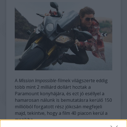
A
Mission Impossible
-filmek világszerte eddig
több mint 2 milliárd dollárt hoztak a
Paramount konyhájára, és ezt jó eséllyel a
hamarosan nálunk is bemutatásra kerülő 150
millióból forgatott rész jókcsán megfejeli
majd, tekintve, hogy a film 40 piacon kerül a
mozikba.