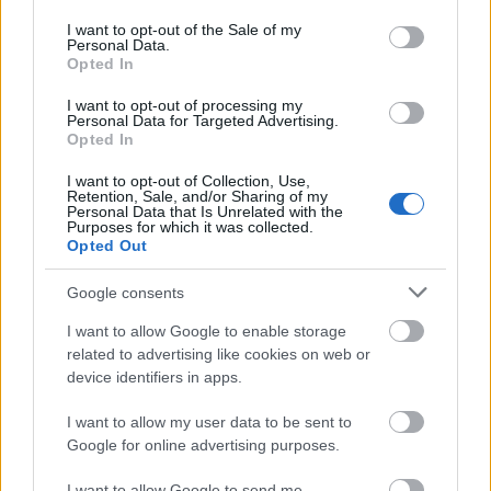
use your data for below specified purposes in below Google
consent section.
I want to opt-out of the Sale of my
Personal Data.
Opted In
I want to opt-out of processing my
Personal Data for Targeted Advertising.
Opted In
Forrás:
Magyar Film Adatbázis
I want to opt-out of Collection, Use,
Retention, Sale, and/or Sharing of my
Personal Data that Is Unrelated with the
Purposes for which it was collected.
Opted Out
Google consents
Film
Tom Cruise
Akciófilm
I want to allow Google to enable storage
related to advertising like cookies on web or
device identifiers in apps.
I want to allow my user data to be sent to
Google for online advertising purposes.
I want to allow Google to send me