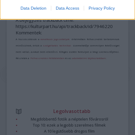
Data Deletion
Data Access
Privacy Policy
A bejegyzés trackback címe:
https://kulturpart.hu/api/trackback/id/7946220
Kommentek:
A hozzászólások a
vonatkozó jogszabályok
értelmében felhasználói tartalomnak
minősülnek, értük a
szolgáltatás technikai
üzemeltetője semmilyen felelősséget
nem vállal, azokat nem ellenőrzi. Kifogás esetén forduljon a blog szerkesztőjéhez.
Részletek a
Felhasználási feltételekben
és az
adatvédelmi tájékoztatóban
.
Legolvasottabb
Megdöbbentő fotók a néptelen fővárosról
Top 10: ezek a legjobb szerelmes filmek
A 10 legütősebb drogos film