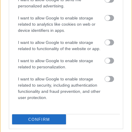
SZEMBE MERSZ NÉZNI AZZAL, AKIVÉ
personalized advertising.
VÁLHATTÁL VOLNA?
I want to allow Google to enable storage
related to analytics like cookies on web or
device identifiers in apps.
I want to allow Google to enable storage
related to functionality of the website or app.
TERMÉSZETFELETTI ERŐK ÉS ELFELEDETT
I want to allow Google to enable storage
TITKOK: ITT A SHELBY OAKS – A GONOSZ
related to personalization.
NYOMÁBAN MAGYAR ELŐZETESE
I want to allow Google to enable storage
related to security, including authentication
functionality and fraud prevention, and other
user protection.
CONFIRM
SZÁGULDÁS, SÁRKÁNYOK, ROSSZFIÚK – A NYÁR
10 LEGKEDVELTEBB MOZIJA MAGYARORSZÁGON