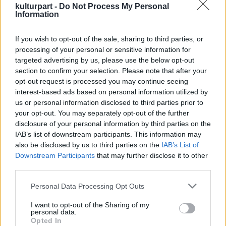
kulturpart -
Do Not Process My Personal
A
Mission Impossible 6
várhatóan 2017-ben
Information
kerülhet a mozikba.
If you wish to opt-out of the sale, sharing to third parties, or
A
Mission: Impossible - Titkos nemzet
című
processing of your personal or sensitive information for
filmet augusztus 6-án mutatják be
targeted advertising by us, please use the below opt-out
hazánkban.
section to confirm your selection. Please note that after your
opt-out request is processed you may continue seeing
interest-based ads based on personal information utilized by
us or personal information disclosed to third parties prior to
your opt-out. You may separately opt-out of the further
disclosure of your personal information by third parties on the
IAB’s list of downstream participants. This information may
also be disclosed by us to third parties on the
IAB’s List of
Downstream Participants
that may further disclose it to other
third parties.
Please note that this website/app uses one or more Google
Personal Data Processing Opt Outs
services and may gather and store information including but
not limited to your visit or usage behaviour. You may click to
I want to opt-out of the Sharing of my
personal data.
grant or deny consent to Google and its third-party tags to
Opted In