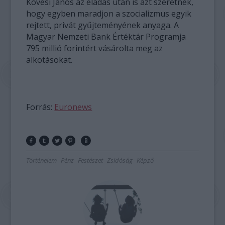
Kövesi János az eladás után is azt szeretnék,
hogy egyben maradjon a szocializmus egyik
rejtett, privát gyűjteményének anyaga. A
Magyar Nemzeti Bank Értéktár Programja
795 millió forintért vásárolta meg az
alkotásokat.
Forrás:
Euronews
Történelem
Pénz
Festészet
Zsidóság
Képző