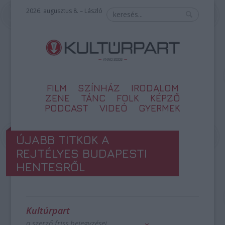
2026. augusztus 8. – László
FILM
SZÍNHÁZ
IRODALOM
ZENE
TÁNC
FOLK
KÉPZŐ
PODCAST
VIDEÓ
GYERMEK
ÚJABB TITKOK A
REJTÉLYES BUDAPESTI
HENTESRŐL
Kultúrpart
a szerző friss bejegyzései