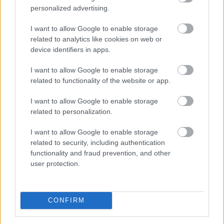
personalized advertising.
munkaszolgálatra, és végül sajnos neki is
végig kellett járnia azokat a lépcsőket, ami a
I want to allow Google to enable storage
magyarországi zsidóság tragikumához
related to analytics like cookies on web or
vezetett, tehát először a munkaszolgálat,
device identifiers in apps.
utána gettóba kényszerítették, végül pedig
Mautthauzenbe hurcolták el. Ő a
I want to allow Google to enable storage
szerencsések közé tartozott, azok közé, akik
related to functionality of the website or app.
visszatérhettek, de amikor hazatért és azt
I want to allow Google to enable storage
gondolta, hogy a fizikai szenvedéseknek
related to personalization.
vége, akkor szembesült vele, hogy a
családjából mindenki sajnos a holokauszt
I want to allow Google to enable storage
áldozatává vált” – mondta Molnos Péter
related to security, including authentication
művészettörténész, a gyűjteményt bemutató
functionality and fraud prevention, and other
könyv szerzője.
user protection.
CONFIRM