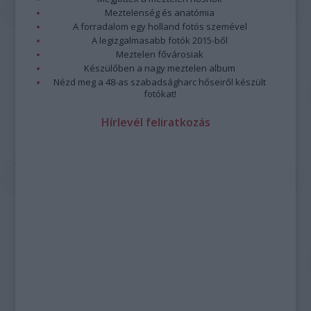
Meztelenség és anatómia
A forradalom egy holland fotós szemével
A legizgalmasabb fotók 2015-ből
Meztelen fővárosiak
Készülőben a nagy meztelen album
Nézd meg a 48-as szabadságharc hőseiről készült
fotókat!
Hírlevél feliratkozás