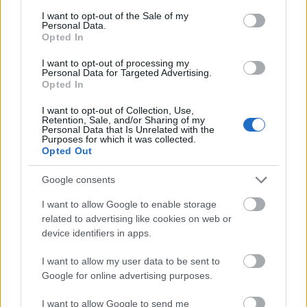
tevékenységből, ami fél-köztes állapotban
consent section.
I want to opt-out of the Sale of my
volt. Akkoriban Magyarországon a
Personal Data.
leggazdagabb emberek, a legjómódúbbak a
Opted In
taxisofőrök voltak, vagy a fodrászok, vagy aki
I want to opt-out of processing my
lángost sütött, vagy aki zöldséget árult, vagy
Personal Data for Targeted Advertising.
akinek kóser húsboltja volt, és csalamádét
Opted In
árulhatott” – magyarázta a gyűjtemény
I want to opt-out of Collection, Use,
bemutatásakor, 2013-ban Kieselbach Tamás,
Retention, Sale, and/or Sharing of my
a kiállításnak otthont adó galéria
Personal Data that Is Unrelated with the
Purposes for which it was collected.
tulajdonosa.
Opted Out
A mészáros tisztában volt kivételes anyagi
Google consents
helyzetével. Gyakran a szegény vevők
I want to allow Google to enable storage
számára becsomagolt a húsba készpénzt is,
related to advertising like cookies on web or
hogy észrevétlenül segítse őket. Tudta, mi a
device identifiers in apps.
nélkülözés, tőle kétszer is mindent elvett a
történelem:
I want to allow my user data to be sent to
Google for online advertising purposes.
„Eljöttek a zsidótörvények, egyre nehezebb
I want to allow Google to send me
sors várt rá is, körülbelül félévente behívták