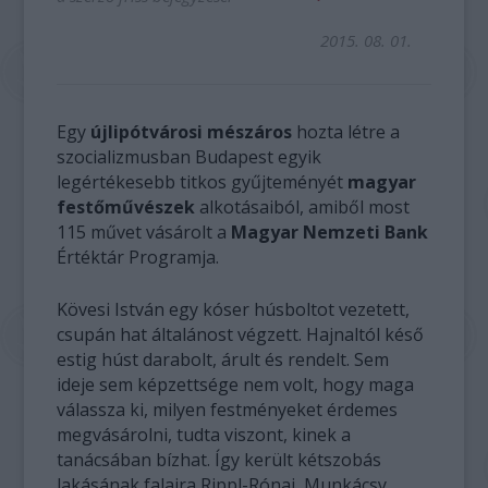
2015. 08. 01.
Egy
újlipótvárosi mészáros
hozta létre a
szocializmusban Budapest egyik
legértékesebb titkos gyűjteményét
magyar
festőművészek
alkotásaiból, amiből most
115 művet vásárolt a
Magyar Nemzeti Bank
Értéktár Programja.
Kövesi István egy kóser húsboltot vezetett,
csupán hat általánost végzett. Hajnaltól késő
estig húst darabolt, árult és rendelt. Sem
ideje sem képzettsége nem volt, hogy maga
válassza ki, milyen festményeket érdemes
megvásárolni, tudta viszont, kinek a
tanácsában bízhat. Így került kétszobás
lakásának falaira Rippl-Rónai, Munkácsy,