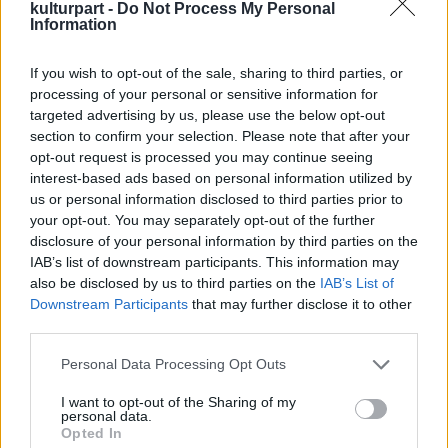
kulturpart -
Do Not Process My Personal
teremtett magának a húsbolt feletti
Information
lakásban, ahová a szocializmus szürkesége
elől menekült.
If you wish to opt-out of the sale, sharing to third parties, or
processing of your personal or sensitive information for
targeted advertising by us, please use the below opt-out
section to confirm your selection. Please note that after your
opt-out request is processed you may continue seeing
interest-based ads based on personal information utilized by
us or personal information disclosed to third parties prior to
your opt-out. You may separately opt-out of the further
disclosure of your personal information by third parties on the
IAB’s list of downstream participants. This information may
also be disclosed by us to third parties on the
IAB’s List of
Downstream Participants
that may further disclose it to other
third parties.
Fotó: hu.euronews.com
Please note that this website/app uses one or more Google
Personal Data Processing Opt Outs
services and may gather and store information including but
„Ha arra gondolunk, hogy miért voltak
not limited to your visit or usage behaviour. You may click to
I want to opt-out of the Sharing of my
titkosak ezek a gyűjtemények, mert nagyon
personal data.
grant or deny consent to Google and its third-party tags to
sokszor olyan pénzből jöttek létre, olyan
Opted In
use your data for below specified purposes in below Google