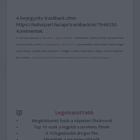
A bejegyzés trackback címe:
https://kulturpart.hu/api/trackback/id/7946250
Kommentek:
A hozzászólások a
vonatkozó jogszabályok
értelmében felhasználói tartalomnak
minősülnek, értük a
szolgáltatás technikai
üzemeltetője semmilyen felelősséget
nem vállal, azokat nem ellenőrzi. Kifogás esetén forduljon a blog szerkesztőjéhez.
Részletek a
Felhasználási feltételekben
és az
adatvédelmi tájékoztatóban
.
Legolvasottabb
Megdöbbentő fotók a néptelen fővárosról
Top 10: ezek a legjobb szerelmes filmek
A 10 legütősebb drogos film
Megjöttek a meztelen hősnők