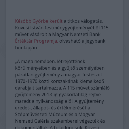
Később Győrbe került
a titkos válogatás.
Kövesi István festménygyűjteményéből 115
művet vásárolt a Magyar Nemzeti Bank
Értéktár Programja,
olvasható a jegybank
honlapján:
„A maga nemében, létrejöttének
körülményeiben és a gyűjtő személyében
páratlan gyűjtemény a magyar festészet
1870-1970 közti korszakának kiemelkedő
darabjait tartalmazza. A 115 művet számláló
gyűjtemény 2013-ig gyakorlatilag rejtve
maradt a nyilvánosság elől. A gyűjtemény
eredet-, állapot- és értékmérését a
Szépművészeti Múzeum és a Magyar
Nemzeti Galéria szakemberei végezték és
dokumentálták. A tulajdonosok, Kövesi