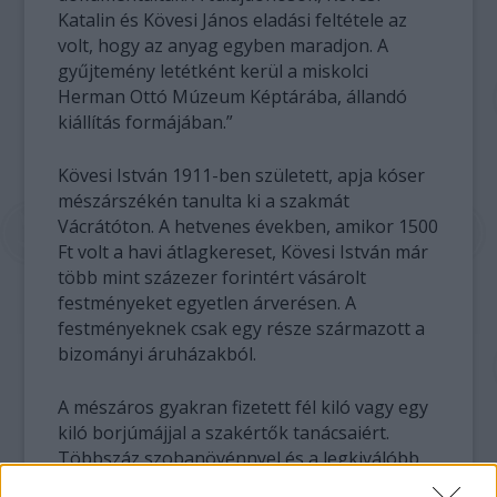
Katalin és Kövesi János eladási feltétele az
volt, hogy az anyag egyben maradjon. A
gyűjtemény letétként kerül a miskolci
Herman Ottó Múzeum Képtárába, állandó
kiállítás formájában.”
Kövesi István 1911-ben született, apja kóser
mészárszékén tanulta ki a szakmát
Vácrátóton. A hetvenes években, amikor 1500
Ft volt a havi átlagkereset, Kövesi István már
több mint százezer forintért vásárolt
festményeket egyetlen árverésen. A
festményeknek csak egy része származott a
bizományi áruházakból.
A mészáros gyakran fizetett fél kiló vagy egy
kiló borjúmájjal a szakértők tanácsaiért.
Többszáz szobanövénnyel és a legkiválóbb
művészek alkotásaival egy mikrokozmoszt