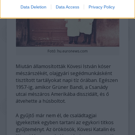
Data Deletion
Data Access
Privacy Policy
Fotó: hu.euronews.com
Miután államosították Kövesi István kóser
mészárszékét, olajgyári segédmunkásként
tisztított tartályokat napi tíz órában. Egészen
1957-ig, amikor Grüner Bandi, a Csanády
utcai mészáros Amerikába disszidált, és ő
átvehette a húsboltot.
A gyűjtő már nem él, de családtagjai
igyekeztek egyben tartani az egykori titkos
gyűjteményt. Az örökösök, Kövesi Katalin és