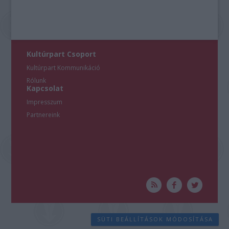
Kultúrpart Csoport
Kultúrpart Kommunikáció
Rólunk
Kapcsolat
Impresszum
Partnereink
SÜTI BEÁLLÍTÁSOK MÓDOSÍTÁSA