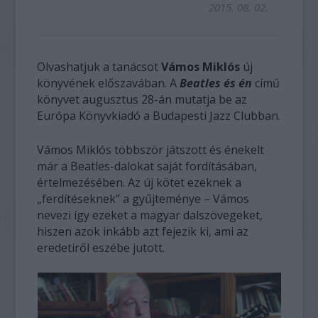
2015. 08. 02.
Olvashatjuk a tanácsot
Vámos Miklós
új
könyvének előszavában. A
Beatles és én
című
könyvet augusztus 28-án mutatja be az
Európa Könyvkiadó a Budapesti Jazz Clubban.
Vámos Miklós többször játszott és énekelt
már a Beatles-dalokat saját fordításában,
értelmezésében. Az új kötet ezeknek a
„ferdítéseknek” a gyűjteménye – Vámos
nevezi így ezeket a magyar dalszövegeket,
hiszen azok inkább azt fejezik ki, ami az
eredetiről eszébe jutott.