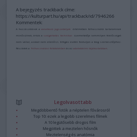
A bejegyzés trackback címe:
https://kulturpart.hu/api/trackback/id/7946266
Kommentek:
A hozzászólások a
vonatkozó jogszabályok
értelmében felhasználói tartalomnak
minősülnek, értük a
szolgáltatás technikai
üzemeltetője semmilyen felelősséget
nem vállal, azokat nem ellenőrzi. Kifogás esetén forduljon a blog szerkesztőjéhez.
Részletek a
Felhasználási feltételekben
és az
adatvédelmi tájékoztatóban
.
Legolvasottabb
Megdöbbentő fotók a néptelen fővárosról
Top 10: ezek a legjobb szerelmes filmek
A 10 legütősebb drogos film
Megjöttek a meztelen hősnők
Meztelenség és anatómia