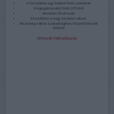
A forradalom egy holland fotós szemével
A legizgalmasabb fotók 2015-ből
Meztelen fővárosiak
Készülőben a nagy meztelen album
Nézd meg a 48-as szabadságharc hőseiről készült
fotókat!
Hírlevél feliratkozás