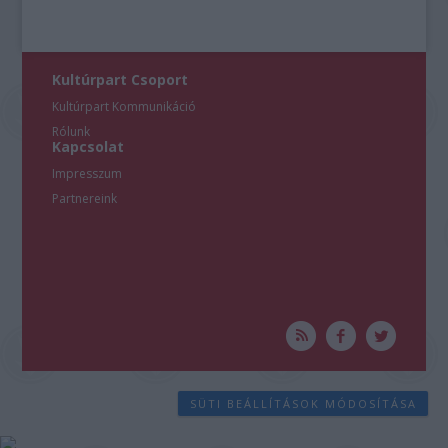
Kultúrpart Csoport
Kultúrpart Kommunikáció
Rólunk
Kapcsolat
Impresszum
Partnereink
SÜTI BEÁLLÍTÁSOK MÓDOSÍTÁSA