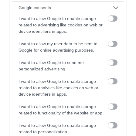
augusztus 28-án 19 órakor Vámos Miklós és
Google consents
Karácsony János beszélget és zenél
a
Budapest Jazz Clubban
.
I want to allow Google to enable storage
related to advertising like cookies on web or
device identifiers in apps.
I want to allow my user data to be sent to
Forrás:
librarius.hu
Google for online advertising purposes.
I want to allow Google to send me
personalized advertising.
Beatles
Irodalom
Könyv
Vámos Miklós
Budapest Jazz
I want to allow Google to enable storage
Club
related to analytics like cookies on web or
device identifiers in apps.
I want to allow Google to enable storage
related to functionality of the website or app.
I want to allow Google to enable storage
related to personalization.