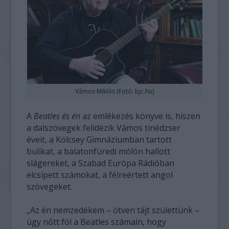
Vámos Miklós (Fotó: bjc.hu)
A
Beatles és én
az emlékezés könyve is, hiszen
a dalszövegek felidézik Vámos tinédzser
éveit, a Kölcsey Gimnáziumban tartott
bulikat, a balatonfüredi mólón hallott
slágereket, a Szabad Európa Rádióban
elcsípett számokat, a félreértett angol
szövegeket.
„Az én nemzedékem – ötven tájt születtünk –
úgy nőtt föl a Beatles számain, hogy