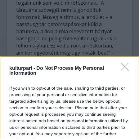
fogalmunk sem volt, miről szólnak… A
tánczene szövegét nem is gondoltuk
fontosnak, lényeg a ritmus, a lendület – a
basszusgitár ostorcsapásokat küld a
hátunkra, a dob a róla elnevezett hártyát
hasogatja, mi pedig fölhevülten ugrálunk a
félhomályban. Ez volt a rock a hőskorban,
amikor egyébként még úgy hívták: beat” –
olvasható a könyv előszavában.
Négy szubjektív miniportré szól a Beatles
kulturpart -
Do Not Process My Personal
Information
tagjairól. Ringo Starr sértődékeny volt,
George Harrison, négyük közül a
legszerényebb, háttérbe vonult, Paul
If you wish to opt-out of the sale, sharing to third parties, or
processing of your personal or sensitive information for
McCartney valahogy mindig úrifiúnak tűnt, és
targeted advertising by us, please use the below opt-out
a legszabálytalanabb tag, John Lennon
section to confirm your selection. Please note that after your
„érdes hangja és vad ötletei” jellemezték az
opt-out request is processed you may continue seeing
együttest. A könyv egy külön fejezete a
interest-based ads based on personal information utilized by
Beatles előfutárairól, kortársairól és a
us or personal information disclosed to third parties prior to
barátokról szól.
your opt-out. You may separately opt-out of the further