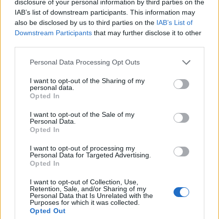
disclosure of your personal information by third parties on the
„Elsősorban azoknak ajánlom e gyűjteményt,
IAB’s list of downstream participants. This information may
akik valamilyen módon a Beatles számait
also be disclosed by us to third parties on the
IAB’s List of
szeretnék énekelni. És ugyan ki ne szeretné
Downstream Participants
that may further disclose it to other
third parties.
néha? Az, hogy józanul vagy mámor
hatására, teljesen mindegy. Akár hangszerrel
Please note that this website/app uses one or more Google
Personal Data Processing Opt Outs
kísérve önmagukat, akár csak úgy egyedül,
services and may gather and store information including but
nagyra nyitva a szájat. Azokra is számítok,
not limited to your visit or usage behaviour. You may click to
I want to opt-out of the Sharing of my
personal data.
akik házibulik alkoholtól fényes
grant or deny consent to Google and its third-party tags to
Opted In
negyedóráiban zendítenek rá, esetleg
use your data for below specified purposes in below Google
kórusban. Meg azokra, akik csak a
consent section.
I want to opt-out of the Sale of my
Personal Data.
fürdőszobában képzelik magukat a liverpooli
Opted In
négyes valamelyik tagjának a helyébe” – írja
Vámos Miklós a könyv előszavában, így a
I want to opt-out of processing my
Personal Data for Targeted Advertising.
Help,
a
Yesterday
vagy a
Norwegian Wood
új
Opted In
magyar változata minden nehézség nélkül
ráénekelhető az eredeti zenére.
I want to opt-out of Collection, Use,
Retention, Sale, and/or Sharing of my
Vámos Miklós
Beatles és én
című könyvét
Personal Data that Is Unrelated with the
augusztusban jelenteti meg az Európa
Purposes for which it was collected.
Opted Out
Könyvkiadó. A könyvbemutató koncerten,