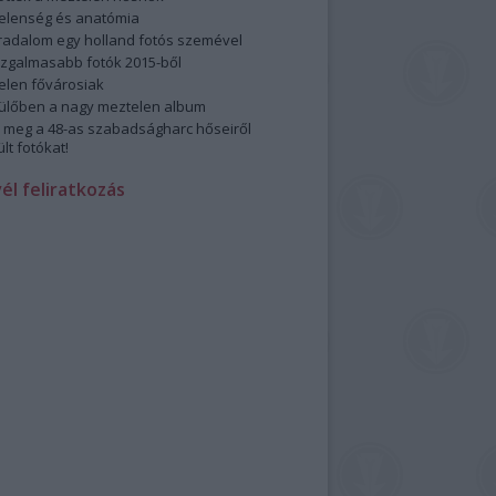
elenség és anatómia
rradalom egy holland fotós szemével
izgalmasabb fotók 2015-ből
elen fővárosiak
ülőben a nagy meztelen album
 meg a 48-as szabadságharc hőseiről
lt fotókat!
vél feliratkozás