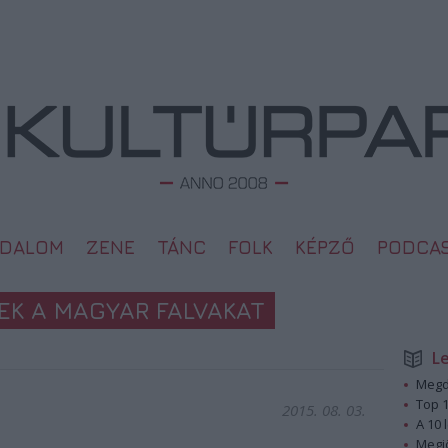
ODALOM
ZENE
TÁNC
FOLK
KÉPZŐ
PODCA
REK A MAGYAR FALVAKAT
L
Megd
Top 1
2015. 08. 03.
A 10 
Megj