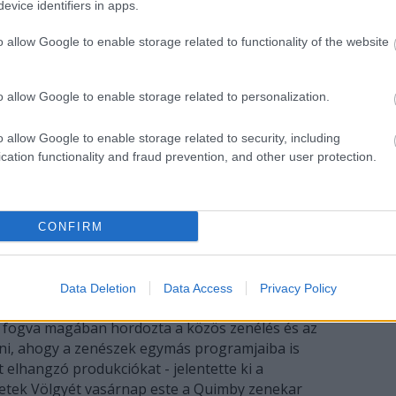
evice identifiers in apps.
o allow Google to enable storage related to functionality of the website
o allow Google to enable storage related to personalization.
o allow Google to enable storage related to security, including
cation functionality and fraud prevention, and other user protection.
CONFIRM
Data Deletion
Data Access
Privacy Policy
 fogva magában hordozta a közös zenélés és az
átni, ahogy a zenészek egymás programjaiba is
t elhangzó produkciókat - jelentette ki a
zetek Völgyét vasárnap este a Quimby zenekar