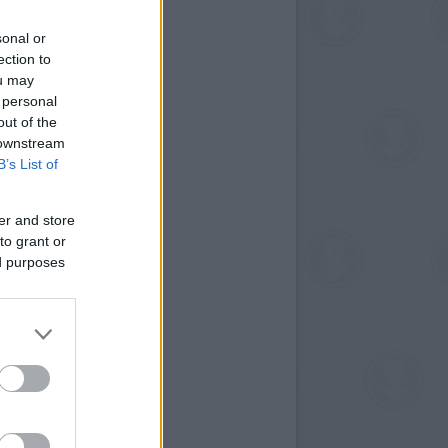
sonal or
ection to
ou may
 personal
out of the
 downstream
B’s List of
er and store
to grant or
ed purposes