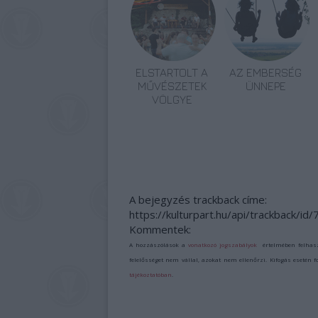
ELSTARTOLT A
AZ EMBERSÉG
MŰVÉSZETEK
ÜNNEPE
VÖLGYE
A bejegyzés trackback címe:
https://kulturpart.hu/api/trackback/id
Kommentek:
A hozzászólások a
vonatkozó jogszabályok
értelmében felhas
felelősséget nem vállal, azokat nem ellenőrzi. Kifogás esetén 
tájékoztatóban
.