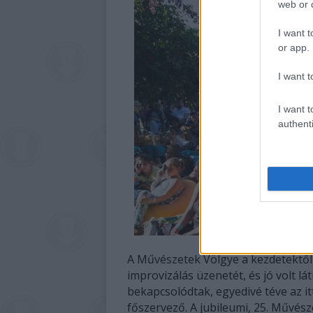
web or d
I want t
or app.
I want t
I want t
authenti
A Művészetek Völgye a kezdetektől
improvizálás üzenetét, és jó volt l
bekapcsolódtak, egyedivé téve az it
főszervező. A jubileumi, 25. Művés