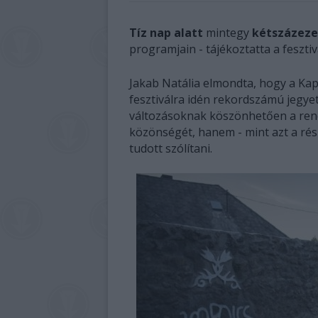
Tíz nap alatt
mintegy
kétszázeze
programjain - tájékoztatta a feszti
Jakab Natália elmondta, hogy a Ka
fesztiválra idén rekordszámú jegyet 
változásoknak köszönhetően a rend
közönségét, hanem - mint azt a rész
tudott szólítani.