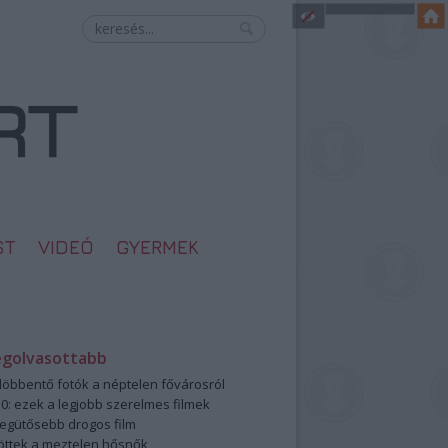
ST
VIDEÓ
GYERMEK
egolvasottabb
öbbentő fotók a néptelen fővárosról
0: ezek a legjobb szerelmes filmek
legütősebb drogos film
öttek a meztelen hősnők