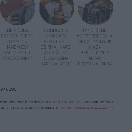
„NEM TÖBB
ELINDULT A
TÁNC, ZENE,
EZER EMBERRE
NYÁRZÁRÓ
MESTERSÉGEK: A
UTAZUNK,
FESZTIVÁL:
HAGYOMÁNYOK
HANEM EGY
SZIRMAI MARCI
HÁZA
VÁLOGATOTT
ADTA ÁT AZ
BEKÖLTÖZIK A
TÁRSASÁGRA”
ELSŐ SZIN-
NYÁRI
KARSZALAGOT
FESZTIVÁLOKRA
/7946296
ználói tartalomnak minősülnek, értük a
szolgáltatás technikai
üzemeltetője semmilyen
forduljon a blog szerkesztőjéhez. Részletek a
Felhasználási feltételekben
és az
adatvédelmi