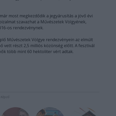
y már most megkezdődik a jegyárusítás a jövő évi
s bizalmat szavazhat a Művészetek Völgyének,
 2016-os rendezvénynek.
plő Művészetek Völgye rendezvényein az elmúlt
vett részt 2,5 milliós közönség előtt. A fesztivál
vők több mint 60 hektoliter vért adtak.
Képző