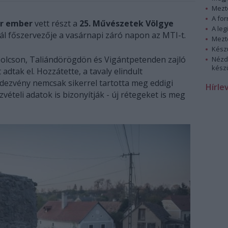
Mezt
A fo
r ember
vett részt a
25. Művészetek Völgye
A leg
vál főszervezője a vasárnapi záró napon az MTI-t.
Mezt
Kész
polcson, Taliándörögdön és Vigántpetenden zajló
Nézd
készü
adtak el. Hozzátette, a tavaly elindult
ezvény nemcsak sikerrel tartotta meg eddigi
Hírle
vételi adatok is bizonyítják - új rétegeket is meg