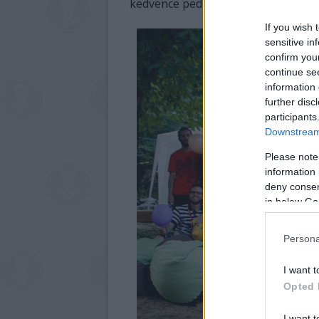
kedvence pedig a Kaláka Versudvar 
If you wish 
sensitive in
confirm you
continue se
information 
further disc
participants
Downstream 
Please note
information 
deny consent
in below Go
Persona
I want t
Opted 
I want t