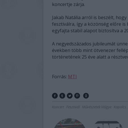
koncertje zárja.
Jakab Natália arról is beszélt, hog
fesztiválra, így a közönség előre i
egyfajta stabil alapot biztosítva a
A negyedszázados jubileumát ünne
években több mint ötvenezer fellépő 
történetének 25 éve alatt a résztve
Forrás:
MTI
Koncert
Fesztivál
Művészetek Völgye
Kapolcs