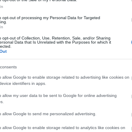
In
entán Társulat Facebook-oldal
to opt-out of processing my Personal Data for Targeted
 installációit fogadta be
ing.
, de számos komolyzenei
In
tek színpadra az opera nagykövetei - Laczó András,
Rákász Gergely is orgonakoncertjét is itt
o opt-out of Collection, Use, Retention, Sale, and/or Sharing
ersonal Data that Is Unrelated with the Purposes for which it
lected.
Out
 hagyományőrzés zászlóshajóját, a Muharay Udvart,
nyok Háza és a Kobuci Kert együttműködésében
consents
jnalig tartó táncházakat rendeztek.
o allow Google to enable storage related to advertising like cookies on
arcsa Veronika Udvar programjai telt házzal
evice identifiers in apps.
t Orchestra és Hajós András
vagy Hobo és
o allow my user data to be sent to Google for online advertising
s.
to allow Google to send me personalized advertising.
o allow Google to enable storage related to analytics like cookies on