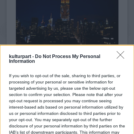
Fotó: timesunion.com/Craig Ruttle, AP / FR61802 AP
kulturpart -
Do Not Process My Personal
Information
Az összesen 160 fajt bemutató vetítésen
látható volt a Zimbabwében nemrég megölt
If you wish to opt-out of the sale, sharing to third parties, or
oroszlán, Cecil 106 méter magas képmása,
processing of your personal or sensitive information for
valamint az épületre felmászó King Kong
targeted advertising by us, please use the below opt-out
árnya is.
section to confirm your selection. Please note that after your
opt-out request is processed you may continue seeing
A helyi idő szerint este 9 és éjfél között
interest-based ads based on personal information utilized by
negyedóránként ismétlődő vetítést a
us or personal information disclosed to third parties prior to
Discovery Channel decemberben kezdődő új
your opt-out. You may separately opt-out of the further
sorozata, a fajpusztulásról szóló Racing
disclosure of your personal information by third parties on the
Extinction beharangozó kampánya részeként
IAB’s list of downstream participants. This information may