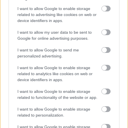
I want to allow Google to enable storage
related to advertising like cookies on web or
device identifiers in apps.
DAVID ATTENBOROUGH ÚJ ÓCEÁNFILMJE
I want to allow my user data to be sent to
JÚNIUSBAN DEBÜTÁL: LENYŰGÖZŐ UTAZÁS A
Google for online advertising purposes.
TENGEREK MEGMENTÉSÉÉRT
I want to allow Google to send me
personalized advertising.
I want to allow Google to enable storage
related to analytics like cookies on web or
device identifiers in apps.
IDÉN IS A GYEREK SZIGETTEL KEZDŐDIK A
I want to allow Google to enable storage
VAKÁCIÓ
related to functionality of the website or app.
I want to allow Google to enable storage
related to personalization.
A bejegyzés trackback címe:
https://kulturpart.hu/api/trackback/id/7946278
I want to allow Google to enable storage