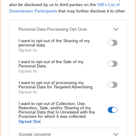
also be disclosed by us to third parties on the
IAB’s List of
szervezték, a képek húsz háztömbnyi
Downstream Participants
that may further disclose it to other
távolságból is láthatóak voltak.
third parties.
Forrás:
MTI
Please note that this website/app uses one or more Google
Personal Data Processing Opt Outs
services and may gather and store information including but
not limited to your visit or usage behaviour. You may click to
I want to opt-out of the Sharing of my
personal data.
grant or deny consent to Google and its third-party tags to
Opted In
use your data for below specified purposes in below Google
New York
Természet
Gyermek
Állatvilág
Állatvédők
consent section.
I want to opt-out of the Sale of my
Personal Data.
Opted In
I want to opt-out of processing my
Personal Data for Targeted Advertising.
Opted In
I want to opt-out of Collection, Use,
Retention, Sale, and/or Sharing of my
Personal Data that Is Unrelated with the
SZAVAKKAL FESTENI
Purposes for which it was collected.
Opted Out
Google consents