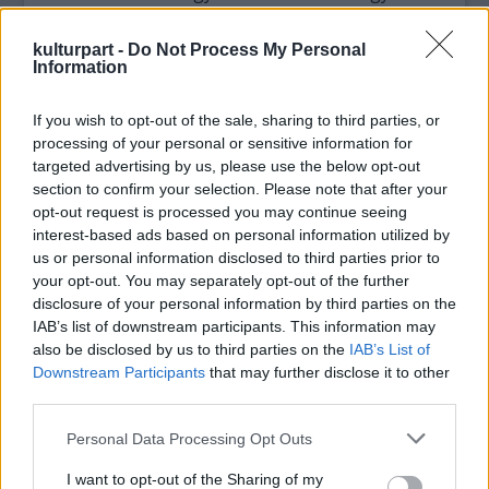
törött korsó. A régészek azóta már két
kisebb sírkamra helyét határolták körbe.
kulturpart -
Do Not Process My Personal
Information
A szakemberek arra számítanak, hogy egy
kisebb temető nyomaira leltek, amelyek
If you wish to opt-out of the sale, sharing to third parties, or
feltárása során helytörténeti szempontból
processing of your personal or sensitive information for
fontos, a Tang-dinasztia (618-907) idejéből
targeted advertising by us, please use the below opt-out
section to confirm your selection. Please note that after your
származó tárgyakhoz, információkhoz
opt-out request is processed you may continue seeing
juthatnak. A munkához már augusztus elején
interest-based ads based on personal information utilized by
hozzálátnak.
us or personal information disclosed to third parties prior to
your opt-out. You may separately opt-out of the further
Forrás:
MTI
disclosure of your personal information by third parties on the
IAB’s list of downstream participants. This information may
also be disclosed by us to third parties on the
IAB’s List of
Downstream Participants
that may further disclose it to other
third parties.
Kína
Történelem
Régészet
Lavór
Please note that this website/app uses one or more Google
Personal Data Processing Opt Outs
services and may gather and store information including but
not limited to your visit or usage behaviour. You may click to
I want to opt-out of the Sharing of my