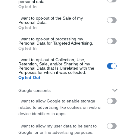
personal data.
grant or deny consent to Google and its third-party tags to
Opted In
use your data for below specified purposes in below Google
consent section.
I want to opt-out of the Sale of my
Personal Data.
Opted In
MAGYAR KUTATÓ FEDEZTE FEL AZ ÚSZÓK
BARLANGJÁT
I want to opt-out of processing my
Personal Data for Targeted Advertising.
Opted In
I want to opt-out of Collection, Use,
Retention, Sale, and/or Sharing of my
Personal Data that Is Unrelated with the
Purposes for which it was collected.
Opted Out
Google consents
VILÁGVISZONYLATBAN IS JELENTŐS RÉGÉSZETI
FELTÁRÁS ZAJLIK MAGYARORSZÁGON
I want to allow Google to enable storage
related to advertising like cookies on web or
device identifiers in apps.
I want to allow my user data to be sent to
Google for online advertising purposes.