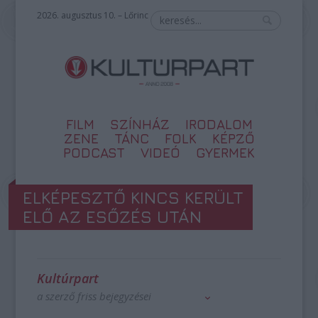
2026. augusztus 10. – Lőrinc
FILM
SZÍNHÁZ
IRODALOM
ZENE
TÁNC
FOLK
KÉPZŐ
PODCAST
VIDEÓ
GYERMEK
ELKÉPESZTŐ KINCS KERÜLT
ELŐ AZ ESŐZÉS UTÁN
Kultúrpart
a szerző friss bejegyzései