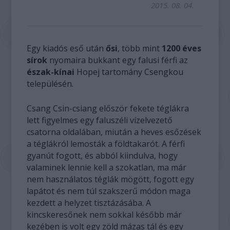
2015. 08. 04.
Egy kiadós eső után
ősi
, több mint
1200 éves
sírok
nyomaira bukkant egy falusi férfi az
észak-kínai
Hopej tartomány Csengkou
településén.
Csang Csin-csiang először fekete téglákra
lett figyelmes egy faluszéli vízelvezető
csatorna oldalában, miután a heves esőzések
a téglákról lemosták a földtakarót. A férfi
gyanút fogott, és abból kiindulva, hogy
valaminek lennie kell a szokatlan, ma már
nem használatos téglák mögött, fogott egy
lapátot és nem túl szakszerű módon maga
kezdett a helyzet tisztázásába. A
kincskeresőnek nem sokkal később már
kezében is volt egy zöld mázas tál és egy