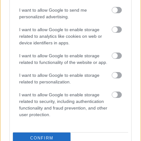
I want to allow Google to send me
LÉTEZIK GYÓGYÍTÓ MÚZEUM?!
personalized advertising.
I want to allow Google to enable storage
related to analytics like cookies on web or
A bejegyzés trackback címe:
device identifiers in apps.
https://kulturpart.hu/api/trackback/id/7946314
Kommentek:
I want to allow Google to enable storage
A hozzászólások a
related to functionality of the website or app.
vonatkozó jogszabályok
értelmében felhasználói tartalomnak
minősülnek, értük a
szolgáltatás technikai
üzemeltetője semmilyen felelősséget
I want to allow Google to enable storage
nem vállal, azokat nem ellenőrzi. Kifogás esetén forduljon a blog szerkesztőjéhez.
related to personalization.
Részletek a
Felhasználási feltételekben
és az
adatvédelmi tájékoztatóban
.
I want to allow Google to enable storage
related to security, including authentication
functionality and fraud prevention, and other
user protection.
Legolvasottabb
CONFIRM