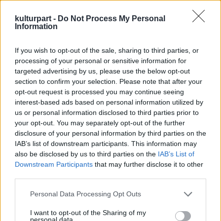
kulturpart -
Do Not Process My Personal
Information
If you wish to opt-out of the sale, sharing to third parties, or
processing of your personal or sensitive information for
targeted advertising by us, please use the below opt-out
section to confirm your selection. Please note that after your
opt-out request is processed you may continue seeing
fotó: hvg.hu/Budapest Airport
interest-based ads based on personal information utilized by
us or personal information disclosed to third parties prior to
A zongora a következő hónapokban a nap 24
your opt-out. You may separately opt-out of the further
disclosure of your personal information by third parties on the
órájában rendelkezésre áll az utasok
IAB’s list of downstream participants. This information may
számára a B12-es beszállókapu
also be disclosed by us to third parties on the
IAB’s List of
szomszédságában és minden vállalkozó
Downstream Participants
that may further disclose it to other
szellemű – de leginkább zenei vénával is
third parties.
rendelkező – utast vár, aki a járat indulása
előtt eljátszana egy-két darabot a saját
Please note that this website/app uses one or more Google
Personal Data Processing Opt Outs
repertoárjából - fogalmazott a társaság.
services and may gather and store information including but
not limited to your visit or usage behaviour. You may click to
I want to opt-out of the Sharing of my
personal data.