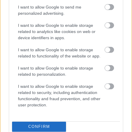
MAGYAR TEHETSÉGEK IS A REFLEKTORFÉNYBEN
I want to allow Google to send me
A BARTÓK VILÁGVERSENYEN
personalized advertising.
I want to allow Google to enable storage
related to analytics like cookies on web or
A bejegyzés trackback címe:
device identifiers in apps.
https://kulturpart.hu/api/trackback/id/7946382
Kommentek:
I want to allow Google to enable storage
A hozzászólások a
vonatkozó jogszabályok
értelmében felhasználói tartalomnak
related to functionality of the website or app.
minősülnek, értük a
szolgáltatás technikai
üzemeltetője semmilyen felelősséget
nem vállal, azokat nem ellenőrzi. Kifogás esetén forduljon a blog szerkesztőjéhez.
I want to allow Google to enable storage
Részletek a
Felhasználási feltételekben
és az
adatvédelmi tájékoztatóban
.
related to personalization.
I want to allow Google to enable storage
related to security, including authentication
functionality and fraud prevention, and other
user protection.
Legolvasottabb
CONFIRM
Megdöbbentő fotók a néptelen fővárosról