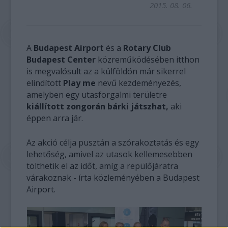
2015. 08. 06.
A
Budapest Airport
és a
Rotary Club
Budapest Center
közreműködésében itthon
is megvalósult az a külföldön már sikerrel
elindított
Play me
nevű kezdeményezés,
amelyben egy utasforgalmi területre
kiállított zongorán bárki játszhat,
aki
éppen arra jár.
Az akció célja pusztán a szórakoztatás és egy
lehetőség, amivel az utasok kellemesebben
tölthetik el az időt, amíg a repülőjáratra
várakoznak - írta közleményében a Budapest
Airport.