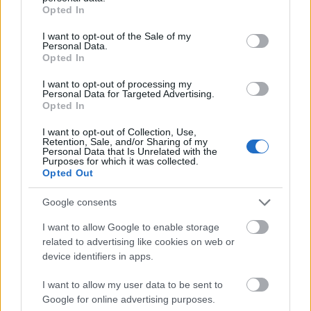
grant or deny consent to Google and its third-party tags to
Az ehhez hasonló kezdeményezés Európa-
Opted In
use your data for below specified purposes in below Google
szerte ismert, több városban, például
consent section.
I want to opt-out of the Sale of my
Londonban, Párizsban, Athénban vagy
Personal Data.
Prágában is kihelyeztek már közösségi
Opted In
hangszereket a reptereken és
I want to opt-out of processing my
pályaudvarokon.
Personal Data for Targeted Advertising.
Opted In
Forrás:
hvg.hu
I want to opt-out of Collection, Use,
Retention, Sale, and/or Sharing of my
Personal Data that Is Unrelated with the
Purposes for which it was collected.
Opted Out
Liszt Ferenc
Zongora
Magyarok
Lavór
Google consents
I want to allow Google to enable storage
related to advertising like cookies on web or
device identifiers in apps.
I want to allow my user data to be sent to
Google for online advertising purposes.