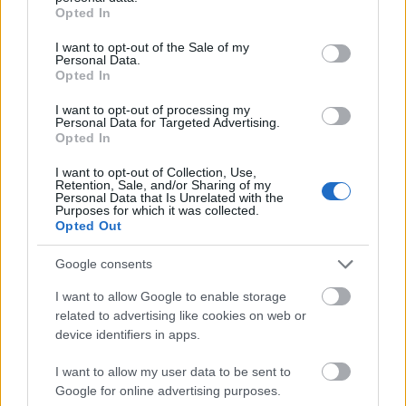
grant or deny consent to Google and its third-party tags to
Az ehhez hasonló kezdeményezés Európa-
Opted In
use your data for below specified purposes in below Google
szerte ismert, több városban, például
consent section.
I want to opt-out of the Sale of my
Londonban, Párizsban, Athénban vagy
Personal Data.
Prágában is kihelyeztek már közösségi
Opted In
hangszereket a reptereken és
I want to opt-out of processing my
pályaudvarokon.
Personal Data for Targeted Advertising.
Opted In
Forrás:
hvg.hu
I want to opt-out of Collection, Use,
Retention, Sale, and/or Sharing of my
Personal Data that Is Unrelated with the
Purposes for which it was collected.
Opted Out
Liszt Ferenc
Zongora
Magyarok
Lavór
Google consents
I want to allow Google to enable storage
related to advertising like cookies on web or
device identifiers in apps.
I want to allow my user data to be sent to
Google for online advertising purposes.