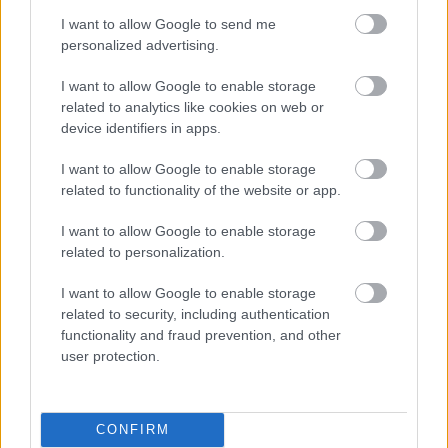
MAGYAR TEHETSÉGEK IS A REFLEKTORFÉNYBEN
I want to allow Google to send me
A BARTÓK VILÁGVERSENYEN
personalized advertising.
I want to allow Google to enable storage
related to analytics like cookies on web or
A bejegyzés trackback címe:
device identifiers in apps.
https://kulturpart.hu/api/trackback/id/7946382
Kommentek:
I want to allow Google to enable storage
A hozzászólások a
vonatkozó jogszabályok
értelmében felhasználói tartalomnak
related to functionality of the website or app.
minősülnek, értük a
szolgáltatás technikai
üzemeltetője semmilyen felelősséget
nem vállal, azokat nem ellenőrzi. Kifogás esetén forduljon a blog szerkesztőjéhez.
I want to allow Google to enable storage
Részletek a
Felhasználási feltételekben
és az
adatvédelmi tájékoztatóban
.
related to personalization.
I want to allow Google to enable storage
related to security, including authentication
functionality and fraud prevention, and other
user protection.
Legolvasottabb
CONFIRM
Megdöbbentő fotók a néptelen fővárosról