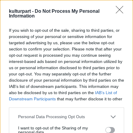
kulturpart -
Do Not Process My Personal
Information
If you wish to opt-out of the sale, sharing to third parties, or
processing of your personal or sensitive information for
targeted advertising by us, please use the below opt-out
section to confirm your selection. Please note that after your
opt-out request is processed you may continue seeing
fotó: hvg.hu/Budapest Airport
interest-based ads based on personal information utilized by
us or personal information disclosed to third parties prior to
A zongora a következő hónapokban a nap 24
your opt-out. You may separately opt-out of the further
disclosure of your personal information by third parties on the
órájában rendelkezésre áll az utasok
IAB’s list of downstream participants. This information may
számára a B12-es beszállókapu
also be disclosed by us to third parties on the
IAB’s List of
szomszédságában és minden vállalkozó
Downstream Participants
that may further disclose it to other
szellemű – de leginkább zenei vénával is
third parties.
rendelkező – utast vár, aki a járat indulása
előtt eljátszana egy-két darabot a saját
Please note that this website/app uses one or more Google
Personal Data Processing Opt Outs
repertoárjából - fogalmazott a társaság.
services and may gather and store information including but
not limited to your visit or usage behaviour. You may click to
I want to opt-out of the Sharing of my
personal data.