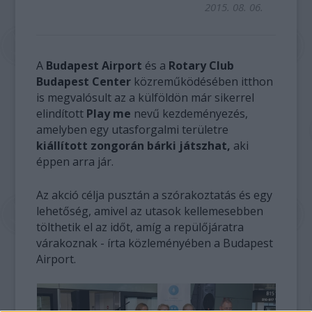
2015. 08. 06.
A
Budapest Airport
és a
Rotary Club
Budapest Center
közreműködésében itthon
is megvalósult az a külföldön már sikerrel
elindított
Play me
nevű kezdeményezés,
amelyben egy utasforgalmi területre
kiállított zongorán bárki játszhat,
aki
éppen arra jár.
Az akció célja pusztán a szórakoztatás és egy
lehetőség, amivel az utasok kellemesebben
tölthetik el az időt, amíg a repülőjáratra
várakoznak - írta közleményében a Budapest
Airport.