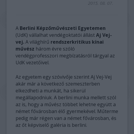
2015. 08. 07.
A
Berlini Képzőművészeti Egyetemen
(UdK) vállalhat vendégoktatói állást
Aj Vej-
vej.
A világhírű
rendszerkritikus kínai
művész
három évre szóló
vendégprofesszori megbízatásról tárgyal az
UdK vezetőivel.
Az egyetem egy szóvivője szerint Aj Vej-Vej
akár már a következő szemeszterben
elkezdheti a munkát, ha sikerül
megállapodniuk. A berlini munka mellett szól
az is, hogy a művész többet lehetne együtt a
német fővárosban élő gyermekével. Műterme
pedig már régen van a német fővárosban, és
az őt képviselő galéria is berlini.