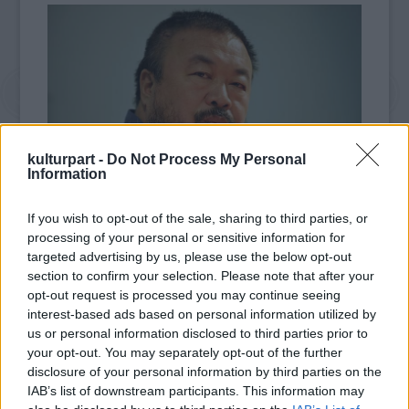
kulturpart -
Do Not Process My Personal
Information
If you wish to opt-out of the sale, sharing to third parties, or
Aj Vej-vej július végén érkezett
processing of your personal or sensitive information for
Németországba, hogy meglátogassa hatéves
targeted advertising by us, please use the below opt-out
kisfiát és egészségügyi vizsgálaton vegyen
section to confirm your selection. Please note that after your
részt Münchenben. A 58 éves
opt-out request is processed you may continue seeing
interest-based ads based on personal information utilized by
képzőművésznek ez az első utazása azóta,
us or personal information disclosed to third parties prior to
hogy a kínai hatóságok visszaadták 2011-ben
your opt-out. You may separately opt-out of the further
elkobzott útlevelét. A kínai politikai és
disclosure of your personal information by third parties on the
társadalmi berendezkedéssel erősen kritikus
IAB’s list of downstream participants. This information may
alkotó következő kiállítása szeptember 19-én