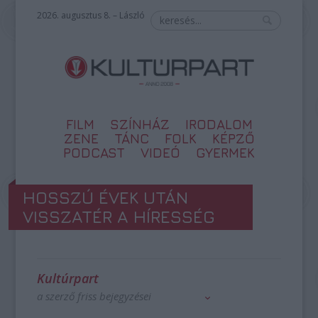
2026. augusztus 8. – László
FILM
SZÍNHÁZ
IRODALOM
ZENE
TÁNC
FOLK
KÉPZŐ
PODCAST
VIDEÓ
GYERMEK
HOSSZÚ ÉVEK UTÁN
VISSZATÉR A HÍRESSÉG
Kultúrpart
a szerző friss bejegyzései