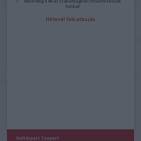
Nézd meg a 48-as szabadságharc hőseiről készült
fotókat!
Hírlevél feliratkozás
Kultúrpart Csoport