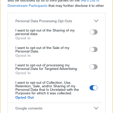
also be disclosed by us to third parties on the
IAB’s List of
nyílik a londoni Királyi Művészeti Akadémián.
Downstream Participants
that may further disclose it to other
third parties.
Forrás:
MTI
Please note that this website/app uses one or more Google
Personal Data Processing Opt Outs
services and may gather and store information including but
not limited to your visit or usage behaviour. You may click to
I want to opt-out of the Sharing of my
personal data.
grant or deny consent to Google and its third-party tags to
Opted In
use your data for below specified purposes in below Google
Berlin
Kína
Oktatás
Képző
Ai Wei-wei
consent section.
I want to opt-out of the Sale of my
Personal Data.
Opted In
I want to opt-out of processing my
Personal Data for Targeted Advertising.
Opted In
I want to opt-out of Collection, Use,
Retention, Sale, and/or Sharing of my
AZ EMBERSÉG ÜNNEPE
Personal Data that Is Unrelated with the
Purposes for which it was collected.
Opted Out
Google consents