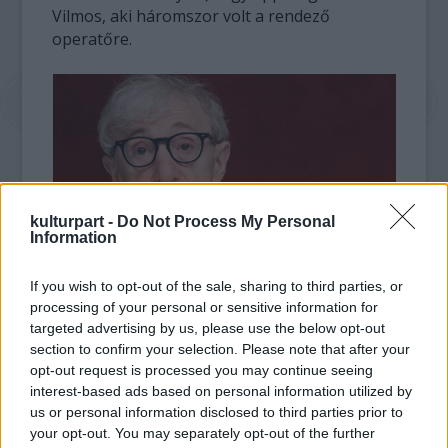
Vilmos, aki háromszor volt a rendező
operatőre.
kulturpart -
Do Not Process My Personal
Information
fotó: tasteofcinema.com
If you wish to opt-out of the sale, sharing to third parties, or
processing of your personal or sensitive information for
Bár sok helyen, többek közt
targeted advertising by us, please use the below opt-out
section to confirm your selection. Please note that after your
Magyarországon még az idei filmjét (
Abszurd
opt-out request is processed you may continue seeing
alak)
sem mutatták be, máris készíti elő 2016-
interest-based ads based on personal information utilized by
os filmjét a rendező, és szokás szerint a
us or personal information disclosed to third parties prior to
castingon kívül még nem sokat tudni a
your opt-out. You may separately opt-out of the further
projektről. A filmben feltűnik majd Jesse