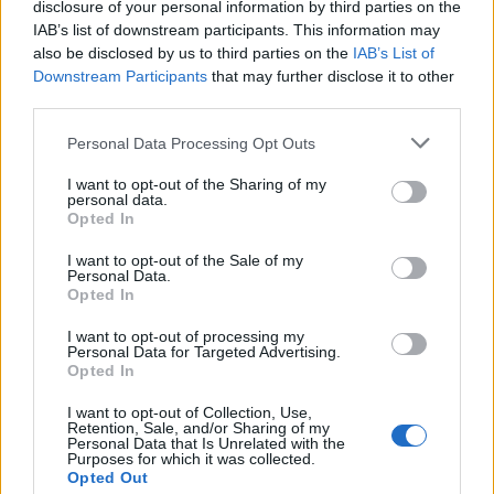
disclosure of your personal information by third parties on the
Eisenberg, Blake Lively, Parker Posey, Kristen
IAB’s list of downstream participants. This information may
Stewart és Bruce Willis is, a történetről pedig
also be disclosed by us to third parties on the
IAB’s List of
egyelőre azt lehet tudni, hogy a harmincas
Downstream Participants
that may further disclose it to other
években fog játszódni.
third parties.
Please note that this website/app uses one or more Google
Personal Data Processing Opt Outs
Forrás:
hvg.hu
services and may gather and store information including but
not limited to your visit or usage behaviour. You may click to
I want to opt-out of the Sharing of my
personal data.
grant or deny consent to Google and its third-party tags to
Opted In
use your data for below specified purposes in below Google
consent section.
I want to opt-out of the Sale of my
Film
Mozi
Woody Allen
Personal Data.
Opted In
I want to opt-out of processing my
Personal Data for Targeted Advertising.
Opted In
I want to opt-out of Collection, Use,
Retention, Sale, and/or Sharing of my
Personal Data that Is Unrelated with the
Purposes for which it was collected.
SZEMBE MERSZ NÉZNI AZZAL, AKIVÉ
Opted Out
VÁLHATTÁL VOLNA?