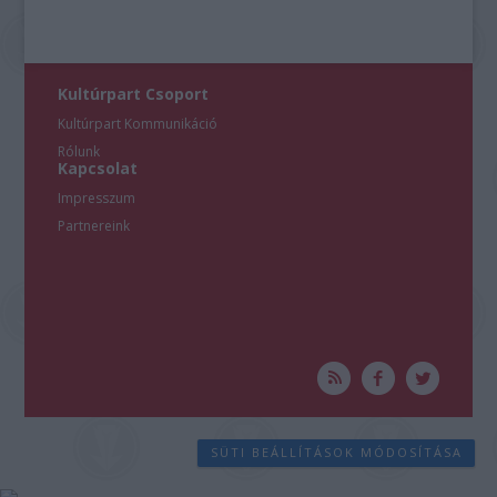
Kultúrpart Csoport
Kultúrpart Kommunikáció
Rólunk
Kapcsolat
Impresszum
Partnereink
SÜTI BEÁLLÍTÁSOK MÓDOSÍTÁSA