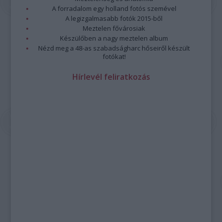
A forradalom egy holland fotós szemével
A legizgalmasabb fotók 2015-ből
Meztelen fővárosiak
Készülőben a nagy meztelen album
Nézd meg a 48-as szabadságharc hőseiről készült
fotókat!
Hírlevél feliratkozás