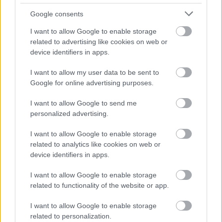
Google consents
I want to allow Google to enable storage
related to advertising like cookies on web or
device identifiers in apps.
I want to allow my user data to be sent to
TERMÉSZETFELETTI ERŐK ÉS ELFELEDETT
Google for online advertising purposes.
TITKOK: ITT A SHELBY OAKS – A GONOSZ
NYOMÁBAN MAGYAR ELŐZETESE
I want to allow Google to send me
personalized advertising.
I want to allow Google to enable storage
related to analytics like cookies on web or
device identifiers in apps.
I want to allow Google to enable storage
related to functionality of the website or app.
SZÁGULDÁS, SÁRKÁNYOK, ROSSZFIÚK – A NYÁR
10 LEGKEDVELTEBB MOZIJA MAGYARORSZÁGON
I want to allow Google to enable storage
related to personalization.