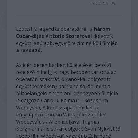
2015. 08. 09.
Ezúttal is legendás operatőrrel, a
három
Oscar-díjas Vittorio Storaroval
dolgozik
együtt legújabb, egyelőre cím nélküli filmjén
a rendező.
Az idén decemberben 80. életévét betöltő
rendező mindig is nagy becsben tartotta az
operatőri szakmát, olyanokkal dolgozott
együtt termékeny karrierje során, mint a
Michelangelo Antonioni legnagyobb filmjein
is dolgozó Carlo Di Palma (11 közös film
Woodyval), A keresztapa-filmeket is
fényképező Gordon Willis (7 közös film
Woodyval), az Allen idoljával, Ingmar
Bergmannal is sokat dolgozó Sven Nykvist (3
közös film Woodyval) vagy épp Zsigmond