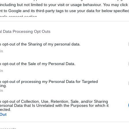
including but not limited to your visit or usage behaviour. You may click 
 to Google and its third-party tags to use your data for below specifi
ogle consent section.
l Data Processing Opt Outs
o opt-out of the Sharing of my personal data.
In
o opt-out of the Sale of my Personal Data.
In
to opt-out of processing my Personal Data for Targeted
ing.
In
ínként szolgáló Szivárvány Kultúrpalota
o opt-out of Collection, Use, Retention, Sale, and/or Sharing
ersonal Data that Is Unrelated with the Purposes for which it
lected.
yagolják el. Az esemény teljes ideje alatt
Out
ekara játszik a Kapos Hotelben. A cigányzene egyik
ör mutatkozik be a Kaposfesten, a korábbi években