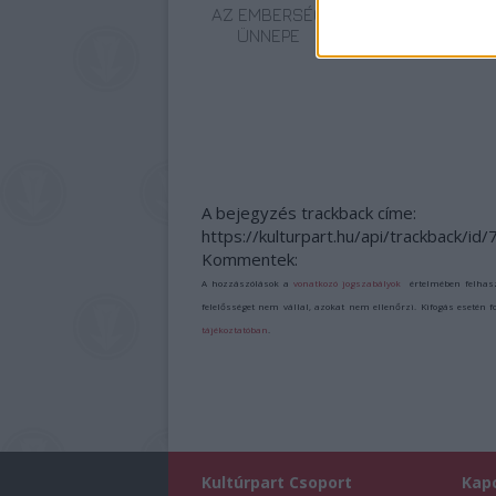
AZ EMBERSÉG
ETNOFON AZ I.
ÜNNEPE
ONIFESZT-EN
A bejegyzés trackback címe:
https://kulturpart.hu/api/trackback/id
Kommentek:
A hozzászólások a
vonatkozó jogszabályok
értelmében felhas
felelősséget nem vállal, azokat nem ellenőrzi. Kifogás esetén 
tájékoztatóban
.
Kultúrpart Csoport
Kap