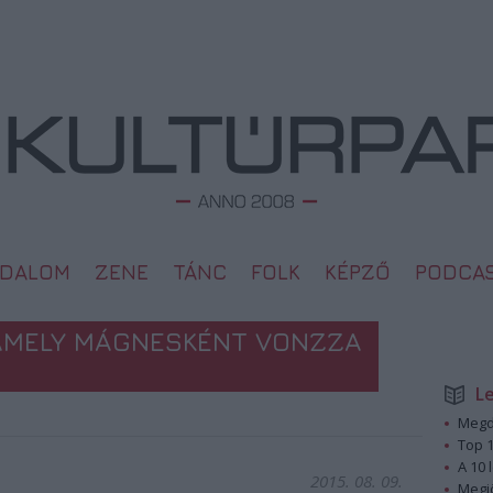
ODALOM
ZENE
TÁNC
FOLK
KÉPZŐ
PODCA
, AMELY MÁGNESKÉNT VONZZA
L
Megd
Top 1
A 10 
2015. 08. 09.
Megj