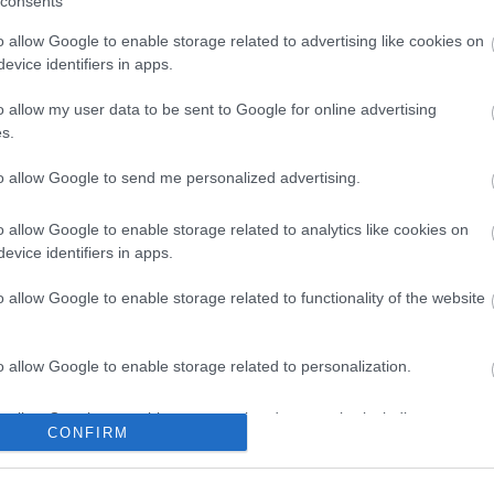
consents
ssel, éjszakába nyúlóan zenéltek együtt a
o allow Google to enable storage related to advertising like cookies on
ozóban.
evice identifiers in apps.
 ad koncertet a Blahalouisiana, másnap a
o allow my user data to be sent to Google for online advertising
p, majd 17-én a Bolyki Balázs vezette Bolyki Soul
s.
könnyűzenei koncertek látogatása ingyenes.
to allow Google to send me personalized advertising.
o allow Google to enable storage related to analytics like cookies on
evice identifiers in apps.
o allow Google to enable storage related to functionality of the website
o allow Google to enable storage related to personalization.
o allow Google to enable storage related to security, including
CONFIRM
cation functionality and fraud prevention, and other user protection.