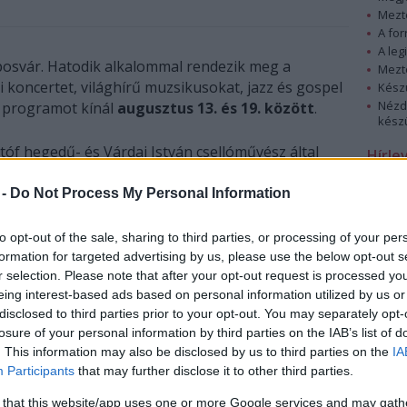
Mezt
A fo
A leg
posvár. Hatodik alkalommal rendezik meg a
Mezt
 koncertet, világhírű muzsikusokat, jazz és gospel
Kész
Nézd
s programot kínál
augusztus 13. és 19. között
.
készü
stóf hegedű- és Várdai István csellóművész által
Hírle
ások mellett Andreas Ottensamer, Koh Gabriel
 Finghin Collins, Perényi Miklós, Dudu Carmel,
 -
Do Not Process My Personal Information
enc Kamarazenekar.
to opt-out of the sale, sharing to third parties, or processing of your per
próbálják megnyerni, amellyel egy koncertjegy
formation for targeted advertising by us, please use the below opt-out s
tet meghallgathatják. A hangversenyek a fesztivál
r selection. Please note that after your opt-out request is processed y
eing interest-based ads based on personal information utilized by us or
ltházasak - írták közleményükben a szervezők.
disclosed to third parties prior to your opt-out. You may separately opt-
losure of your personal information by third parties on the IAB’s list of
. This information may also be disclosed by us to third parties on the
IA
Participants
that may further disclose it to other third parties.
 that this website/app uses one or more Google services and may gath