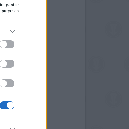
to grant or
ed purposes