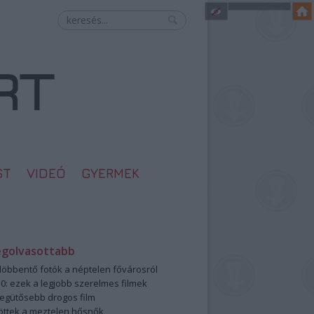
ST
VIDEÓ
GYERMEK
egolvasottabb
öbbentő fotók a néptelen fővárosról
0: ezek a legjobb szerelmes filmek
legütősebb drogos film
öttek a meztelen hősnők