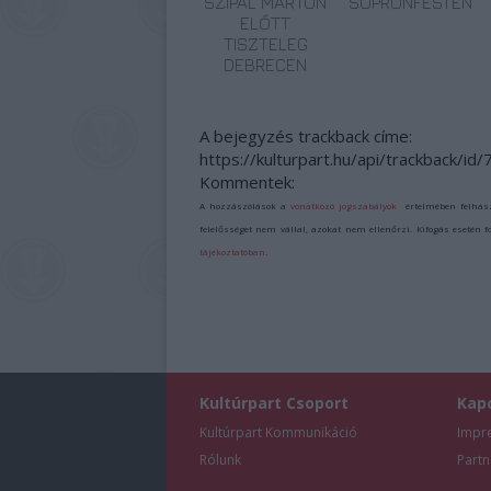
SZIPÁL MÁRTON
SOPRONFESTEN
ELŐTT
TISZTELEG
DEBRECEN
A bejegyzés trackback címe:
https://kulturpart.hu/api/trackback/id
Kommentek:
A hozzászólások a
vonatkozó jogszabályok
értelmében felhas
felelősséget nem vállal, azokat nem ellenőrzi. Kifogás esetén 
tájékoztatóban
.
Kultúrpart Csoport
Kap
Kultúrpart Kommunikáció
Impr
Rólunk
Partn