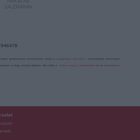
PAPERLAB
GALÉRIÁBAN
/7946478
ználói tartalomnak minősülnek, értük a
szolgáltatás technikai
üzemeltetője semmilyen
forduljon a blog szerkesztőjéhez. Részletek a
Felhasználási feltételekben
és az
adatvédelmi
csolat
esszum
ereink