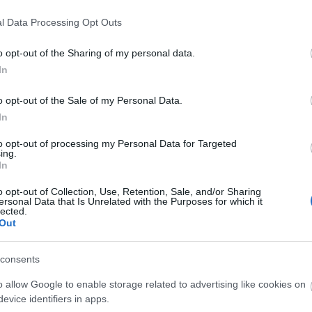
el igazán érdekelni a fotózás. Mint mondta, egy
l Data Processing Opt Outs
hol sok felvételt hívtak elő, miközben Bob Marley-t
tte, a fotózást igyekszik ugyanolyan "profi" szinten
o opt-out of the Sharing of my personal data.
r munkákat vagy a színészetet.
In
o opt-out of the Sale of my Personal Data.
In
to opt-out of processing my Personal Data for Targeted
ing.
In
o opt-out of Collection, Use, Retention, Sale, and/or Sharing
ersonal Data that Is Unrelated with the Purposes for which it
lected.
Out
consents
o allow Google to enable storage related to advertising like cookies on
evice identifiers in apps.