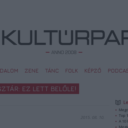
ODALOM
ZENE
TÁNC
FOLK
KÉPZŐ
PODCA
ZTÁR: EZ LETT BELŐLE!
L
Megd
Top 1
2015. 08. 10.
A 10 
Megj