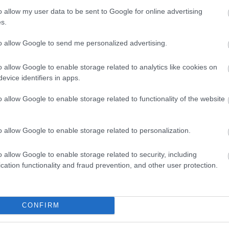
o allow my user data to be sent to Google for online advertising
s.
to allow Google to send me personalized advertising.
avitz © Leica Galerie Wetzlar
o allow Google to enable storage related to analytics like cookies on
evice identifiers in apps.
llalkozása lakások és hotelek dizájntervezésével
ai filmben kapott már szerepet.
o allow Google to enable storage related to functionality of the website
Leica galériában, majd a németországi Wetzlarban
o allow Google to enable storage related to personalization.
k be, innen érkeznek az osztrák fővárosba. A
gvásárolhatók, a tárlat alkalmából a galéria
o allow Google to enable storage related to security, including
eket is kiad.
cation functionality and fraud prevention, and other user protection.
érőtárlata Mathieu Bitton francia fotóművész,
 portrékból áll. Bitton évek óta fotózza az amerikai
sérte már, valamint segített neki az idén márciusban
CONFIRM
 Flash című fotóalbumának elkészítésében is.