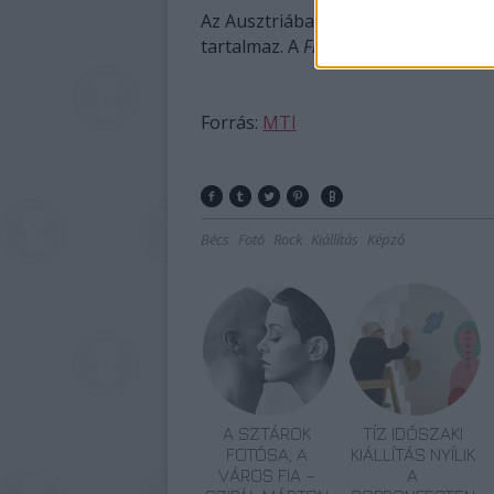
Az Ausztriában bemutatott fekete-f
tartalmaz. A
Flash
kiállítás augusztu
Forrás:
MTI
Bécs
Fotó
Rock
Kiállítás
Képző
A SZTÁROK
TÍZ IDŐSZAKI
FOTÓSA, A
KIÁLLÍTÁS NYÍLIK
VÁROS FIA –
A