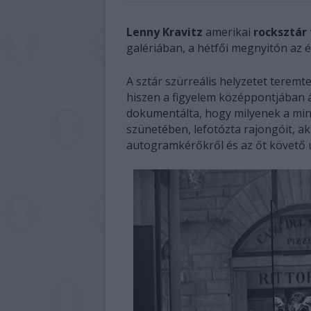
Lenny Kravitz
amerikai
rocksztár 
galériában, a hétfői megnyitón az 
A sztár szürreális helyzetet teremt
hiszen a figyelem középpontjában 
dokumentálta, hogy milyenek a mind
szünetében, lefotózta rajongóit, ak
autogramkérőkről és az őt követő ú