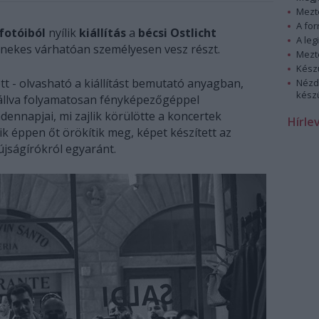
Mezt
A fo
fotóiból
nyílik
kiállítás
a
bécsi Ostlicht
A leg
énekes várhatóan személyesen vesz részt.
Mezt
Kész
ett - olvasható a kiállítást bemutató anyagban,
Nézd
készü
állva folyamatosan fényképezőgéppel
ennapjai, mi zajlik körülötte a koncertek
Hírle
ik éppen őt örökítik meg, képet készített az
jságírókról egyaránt.