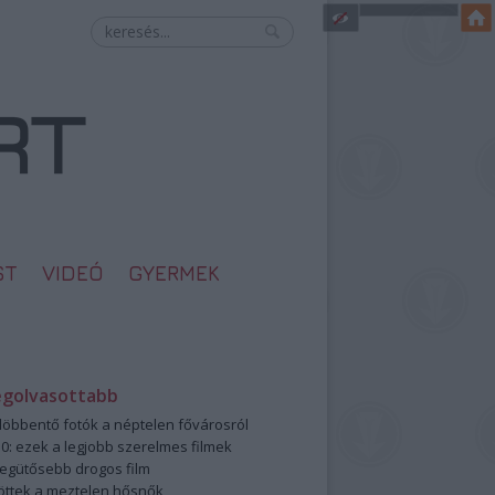
ST
VIDEÓ
GYERMEK
egolvasottabb
öbbentő fotók a néptelen fővárosról
0: ezek a legjobb szerelmes filmek
legütősebb drogos film
öttek a meztelen hősnők