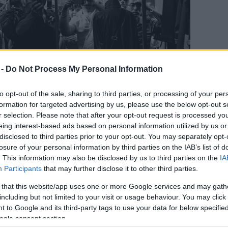
 -
Do Not Process My Personal Information
to opt-out of the sale, sharing to third parties, or processing of your per
formation for targeted advertising by us, please use the below opt-out s
 Lenny Kravitz / ostlicht.at
r selection. Please note that after your opt-out request is processed y
eing interest-based ads based on personal information utilized by us or
 Westlich fotóművészeti galériák alapítója és
disclosed to third parties prior to your opt-out. You may separately opt-
losure of your personal information by third parties on the IAB’s list of
ai készülékeket gyártó vállalat bécsi üzletének
. This information may also be disclosed by us to third parties on the
IA
, mikor Lenny Kravitz tavaly az osztrák fővárosba
Participants
that may further disclose it to other third parties.
 that this website/app uses one or more Google services and may gath
nyom úgy kezdődött, hogy először a gépek
including but not limited to your visit or usage behaviour. You may click 
rdekelni, teljesen lenyűgöztek" - nyilatkozott az
 to Google and its third-party tags to use your data for below specifi
k lapnak.
ogle consent section.