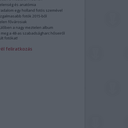
elenség és anatómia
rradalom egy holland fotós szemével
izgalmasabb fotók 2015-ből
elen fővárosiak
ülőben a nagy meztelen album
 meg a 48-as szabadságharc hőseiről
lt fotókat!
vél feliratkozás