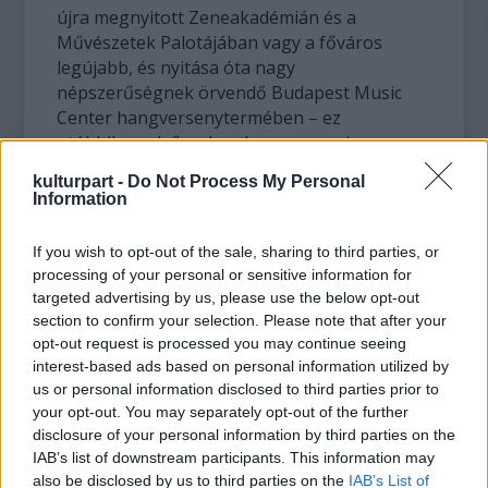
újra megnyitott Zeneakadémián és a
Művészetek Palotájában vagy a főváros
legújabb, és nyitása óta nagy
népszerűségnek örvendő Budapest Music
Center hangversenytermében – ez
utóbbiban elsősorban kamarazenei
darabokat, kortárs műveket, valamint ritkán
kulturpart -
Do Not Process My Personal
játszott műveket hallhat a közönség. Az évek
Information
során hagyománnyá vált, hogy a zenekar
nyaranta szabadtéri koncerteken is fellép.
If you wish to opt-out of the sale, sharing to third parties, or
processing of your personal or sensitive information for
targeted advertising by us, please use the below opt-out
section to confirm your selection. Please note that after your
opt-out request is processed you may continue seeing
interest-based ads based on personal information utilized by
us or personal information disclosed to third parties prior to
your opt-out. You may separately opt-out of the further
disclosure of your personal information by third parties on the
IAB’s list of downstream participants. This information may
A Concerto Budapest a magyarországi
also be disclosed by us to third parties on the
IAB’s List of