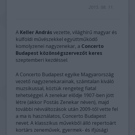
2015. 08. 11.
A
Keller András
vezette, világhírű magyar és
külföldi művészekkel együttműködő
komolyzenei nagyzenekar, a
Concerto
Budapest közönségszervezőt keres
szeptemberi kezdéssel.
A Concerto Budapest egyike Magyarország
vezető nagyzenekarainak, számtalan kiváló
muzsikussal, köztük rengeteg fiatal
tehetséggel. A zenekar elődje 1907-ben jött
létre (akkor Postás Zenekar néven), majd
további névváltozások után 2009-től vette fel
a ma is használatos, Concerto Budapest
nevet. A klasszikus művekből álló repertoárt
kortárs zeneművek, gyermek- és ifjúsági