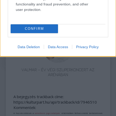
functionality and fraud prevention, and other
user protection.
PÉTER BENCE HAZATÉR - A VILÁGSZTÁR
ZONGORISTA BUDAPESTEN MUTATJA BE
LEGÚJABB PRODUKCIÓJÁT
CONFIRM
Data Deletion
Data Access
Privacy Policy
VALMAR – ÉV VÉGI SZUPERKONCERT AZ
ARÉNÁBAN
A bejegyzés trackback címe:
https://kulturpart.hu/api/trackback/id/7946510
Kommentek:
A hozzászólások a
vonatkozó jogszabályok
értelmében felhasználói tartalomnak