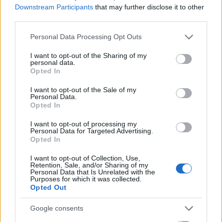
fellépéseken és sikereken túl – a rendszeres
Downstream Participants
that may further disclose it to other
külföldi fellépéseknek köszönhetően – ismert
third parties.
és elismert szereplője a nemzetközi
Please note that this website/app uses one or more Google
Personal Data Processing Opt Outs
komolyzenei életnek. Az elmúlt években a
services and may gather and store information including but
zenekar sikeres koncertturnékon vett részt
not limited to your visit or usage behaviour. You may click to
I want to opt-out of the Sharing of my
Németország és az Egyesült Államok
personal data.
grant or deny consent to Google and its third-party tags to
Opted In
nagyvárosaiban, Franciaországban,
use your data for below specified purposes in below Google
Spanyolországban és Kínában, de számos
consent section.
I want to opt-out of the Sale of my
felkérés érkezik további külföldi fellépésekre,
Personal Data.
Opted In
mely jól tükrözi a zenekar egyre növekvő
külföldi népszerűségét.
I want to opt-out of processing my
Personal Data for Targeted Advertising.
Opted In
Az új közönségszervező alapvető feladatai
lesznek a koncertjegyek és -bérletek
I want to opt-out of Collection, Use,
értékesítése (elővételben és a koncertek előtt
Retention, Sale, and/or Sharing of my
Personal Data that Is Unrelated with the
a helyszínen), kapcsolattartás a közönséggel
Purposes for which it was collected.
és a jegyértékesítésben együttműködő
Opted Out
partnerekkel, illetve új ügyfélkapcsolatok
Google consents
kiépítése, a törzsközönség bővítése.