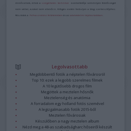
minősülnek, értük a
szolgáltatás technikai
üzemeltetője semmilyen felelősséget
nem vállal, azokat nem ellenőrzi. Kifogás esetén forduljon a blog szerkesztőjéhez.
Részletek a
Felhasználási feltételekben
és az
adatvédelmi tájékoztatóban
.
Legolvasottabb
Megdöbbentő fotók a néptelen fővárosról
Top 10: ezek a legjobb szerelmes filmek
A 10 legütősebb drogos film
Megjöttek a meztelen hősnők
Meztelenség és anatómia
A forradalom egy holland fotós szemével
A legizgalmasabb fotók 2015-ből
Meztelen fővárosiak
Készülőben a nagy meztelen album
Nézd meg a 48-as szabadságharc hőseiről készült