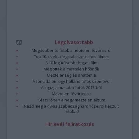
Legolvasottabb
Megdöbbentő fotók a néptelen fővárosról
Top 10: ezek a legjobb szerelmes filmek
A 10 legütősebb drogos film
Megjöttek a meztelen hősnők
Meztelenség és anatómia
A forradalom egy holland fotós szemével
A legizgalmasabb fotók 2015-ből
Meztelen fővárosiak
Készülőben a nagy meztelen album
Nézd meg a 48-as szabadságharc hőseiről készült
fotókat!
Hírlevél feliratkozás