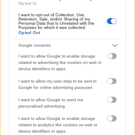
dizájn, a tárgykultúra, a zene és a
Opted In
gasztronómia is megjelenik, mindez az adott
területek szakértőinek bevonásával,
I want to opt-out of Collection, Use,
Retention, Sale, and/or Sharing of my
közreműködésével.
Personal Data that Is Unrelated with the
Purposes for which it was collected.
Opted Out
A csapat célja az ismeretterjesztés és a
kultúraközvetítés, missziója, hogy ezt a
Google consents
zártnak és elszigeteltnek tűnő területet,
művészeti szcénát 21. századi eszközök
I want to allow Google to enable storage
related to advertising like cookies on web or
segítségével mutassa be a szakma és a
device identifiers in apps.
nagyközönség számára. Az artlocator
magazin a tervek szerint félévente tematikus
I want to allow my user data to be sent to
tartalommal jelenik meg, AR tartalommal
Google for online advertising purposes.
kiegészítve. A logóval jelzett oldalakat az
olvasó az applikáció segítsévével egy
I want to allow Google to send me
okostelefon vagy táblagép kamerájával
personalized advertising.
beolvassa, majd a kijelzőn a nyomtatott
kiadványhoz kapcsolódó, folyamatosan
I want to allow Google to enable storage
related to analytics like cookies on web or
frissített online AR tartalom jelenik meg.
device identifiers in apps.