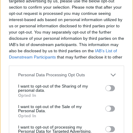
targeted advertising by us, please use the below opt-out
pontjai is megtalálhatóak, sőt a kiterjesztett
section to confirm your selection. Please note that after your
valóság fogalmával és használatával is
opt-out request is processed you may continue seeing
megismerkedhetnek az olvasók.
interest-based ads based on personal information utilized by
us or personal information disclosed to third parties prior to
your opt-out. You may separately opt-out of the further
disclosure of your personal information by third parties on the
IAB’s list of downstream participants. This information may
also be disclosed by us to third parties on the
IAB’s List of
Downstream Participants
that may further disclose it to other
third parties.
Please note that this website/app uses one or more Google
Personal Data Processing Opt Outs
services and may gather and store information including but
not limited to your visit or usage behaviour. You may click to
I want to opt-out of the Sharing of my
personal data.
grant or deny consent to Google and its third-party tags to
Opted In
use your data for below specified purposes in below Google
consent section.
Az artlocator a Design Hét Budapest ideje
I want to opt-out of the Sale of my
Personal Data.
alatt mutatja majd be azonos című
Opted In
magazinját, amelynek tartalmi gerincét a
kortárs vizuális kultúra adja, de a divat, a
I want to opt-out of processing my
Personal Data for Targeted Advertising.