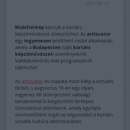
2015. 08. 12.
Mobiltérkép
készült a kortárs
képzőművészet útvesztőihez. Az
artlocator
egy
ingyenesen
letölthető mobil alkalmazás,
amely a
Budapesten
zajló
kortárs
képzőművészet
i eseményekről,
kiállításokról és más programokról
tájékoztat.
Az
artlocator
és csapata most kilép a virtuális
térből, s augusztus 10-én egy olyan,
ingyenes AR (kiterjesztett valóság)
tartalommal is kiegészített térképes
útmutatóval jelentkezik, amely egyfajta
sorvezetőként segíti az eligazodást a kortárs
vizuális kultúra labirintusában.