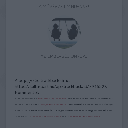
A MŰVÉSZET MINDENKIÉ!
AZ EMBERSÉG ÜNNEPE
A bejegyzés trackback címe:
https://kulturpart.hu/api/trackback/id/7946528
Kommentek:
A hozzászólások a
vonatkozó jogszabályok
értelmében felhasználói tartalomnak
minősülnek, értük a
szolgáltatás technikai
üzemeltetője semmilyen felelősséget
nem vállal, azokat nem ellenőrzi. Kifogás esetén forduljon a blog szerkesztőjéhez.
Részletek a
Felhasználási feltételekben
és az
adatvédelmi tájékoztatóban
.