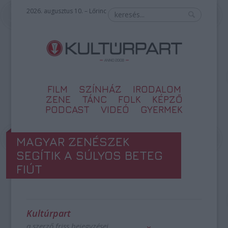
2026. augusztus 10. – Lőrinc
FILM
SZÍNHÁZ
IRODALOM
ZENE
TÁNC
FOLK
KÉPZŐ
PODCAST
VIDEÓ
GYERMEK
MAGYAR ZENÉSZEK
SEGÍTIK A SÚLYOS BETEG
FIÚT
Kultúrpart
a szerző friss bejegyzései