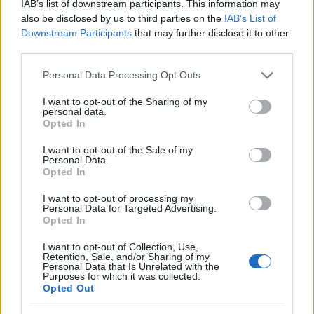
IAB’s list of downstream participants. This information may
Kökény Attila, Szabó Ádám, Zalatnay Sarolta,
also be disclosed by us to third parties on the
IAB’s List of
Derzsi György, Rák Kati, Szóka Juli, Szilágyi
Downstream Participants
that may further disclose it to other
Olga, Háda János, Rocktones Band, Art's Ok
third parties.
Táncstúdió és még sokan mások.
Please note that this website/app uses one or more Google
Personal Data Processing Opt Outs
services and may gather and store information including but
not limited to your visit or usage behaviour. You may click to
I want to opt-out of the Sharing of my
personal data.
grant or deny consent to Google and its third-party tags to
Opted In
use your data for below specified purposes in below Google
consent section.
I want to opt-out of the Sale of my
Personal Data.
Opted In
I want to opt-out of processing my
Personal Data for Targeted Advertising.
Opted In
I want to opt-out of Collection, Use,
Retention, Sale, and/or Sharing of my
Personal Data that Is Unrelated with the
Derzsi György
Purposes for which it was collected.
Opted Out