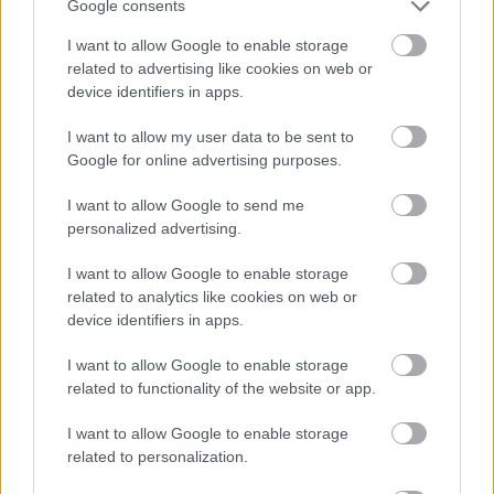
Google consents
A részvételi, egyben támogatói jegy kétezer
forint (melynek vásárlása korlátlan) a KMO
I want to allow Google to enable storage
Művelődési Házban váltható meg.
related to advertising like cookies on web or
device identifiers in apps.
A rendezvényről bővebb információt
ITT
és
I want to allow my user data to be sent to
ITT
találtok!
Google for online advertising purposes.
I want to allow Google to send me
personalized advertising.
Zene
Betegség
Jótékonyság
Kispesti Munkásotthon
I want to allow Google to enable storage
Művelődési Ház
related to analytics like cookies on web or
device identifiers in apps.
I want to allow Google to enable storage
related to functionality of the website or app.
I want to allow Google to enable storage
related to personalization.
SZERETETCSOKI - EGY TÁBLA CSOKIVAL A