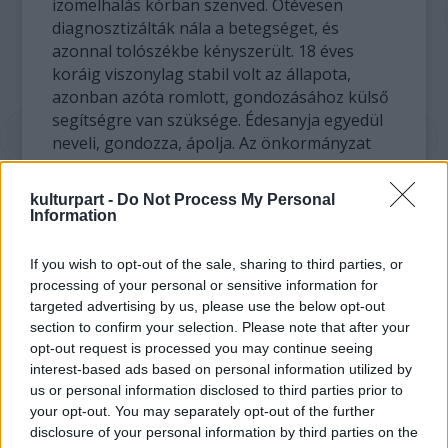
izomelhalás kórban szenved. Ötévesen
diagnosztizálták nála a betegséget, és
azonnal tolószékbe kényszerült. 18 éves
koráig viszonylag stabil volt az állapota,
azonban azóta romlott, gondozásához külső
segítségre van szüksége. Édesanyja egyedül
neveli, gondozza, ápolja. Az önkormányzat
lakást biztosít a családnak, azonban a
lakáskörülmények javítása, a fiú további
kulturpart -
Do Not Process My Personal
gondozása anyagi segítség nélkül egyre
Information
nehezebb. Sajnálatos módon a betegségre
nincs gyógyír, bár folyamatos kísérletek
If you wish to opt-out of the sale, sharing to third parties, or
folynak, de az orvostudomány mai állása
processing of your personal or sensitive information for
szerint gyógyíthatatlan a kór.
targeted advertising by us, please use the below opt-out
section to confirm your selection. Please note that after your
A műsorban az előzetes tervek szerint
opt-out request is processed you may continue seeing
interest-based ads based on personal information utilized by
popzene, sláger, operett, musical dallamok
us or personal information disclosed to third parties prior to
egyaránt felcsendülnek modern tánccal
your opt-out. You may separately opt-out of the further
fűszerezve. A megkeresett művészek közül
disclosure of your personal information by third parties on the
biztosan részt vesz a jótékonysági gálaesten: