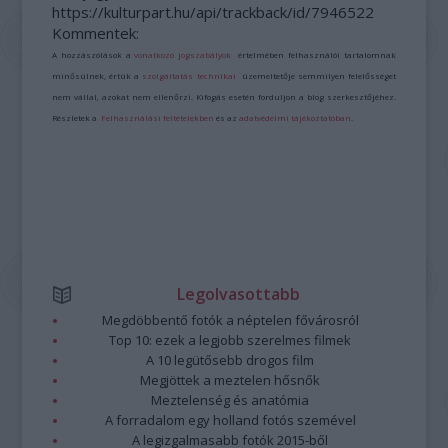
https://kulturpart.hu/api/trackback/id/7946522
Kommentek:
A hozzászólások a
vonatkozó jogszabályok
értelmében felhasználói tartalomnak
minősülnek, értük a
szolgáltatás technikai
üzemeltetője semmilyen felelősséget
nem vállal, azokat nem ellenőrzi. Kifogás esetén forduljon a blog szerkesztőjéhez.
Részletek a
Felhasználási feltételekben
és az
adatvédelmi tájékoztatóban
.
Legolvasottabb
Megdöbbentő fotók a néptelen fővárosról
Top 10: ezek a legjobb szerelmes filmek
A 10 legütősebb drogos film
Megjöttek a meztelen hősnők
Meztelenség és anatómia
A forradalom egy holland fotós szemével
A legizgalmasabb fotók 2015-ből