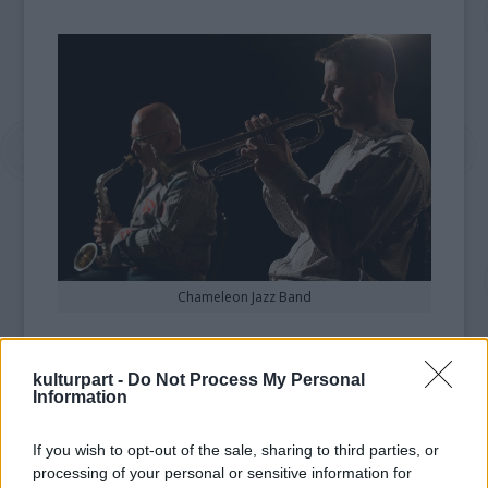
Chameleon Jazz Band
Augusztusban három különleges helyszínen
élvezhetjük a mindig gondosan szerkesztett
kulturpart -
Do Not Process My Personal
Information
jazz-funk-rock repertoárt. A nyári pihenő
utáni első előadásra augusztus 25-én,
kedden este nyolckor kerül sor, a budaörsi
If you wish to opt-out of the sale, sharing to third parties, or
processing of your personal or sensitive information for
régi posta épületében működő PostArt