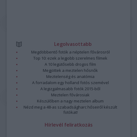
Legolvasottabb
Megdöbbentő fotók a néptelen fővárosról
Top 10: ezek a legjobb szerelmes filmek
A 10 legütősebb drogos film
Megjöttek a meztelen hősnők
Meztelenség és anatómia
A forradalom egy holland fotós szemével
A legizgalmasabb fotók 2015-ből
Meztelen fővárosiak
Készülőben a nagy meztelen album
Nézd meg a 48-as szabadságharc hőseiről készült
fotókat!
Hírlevél feliratkozás