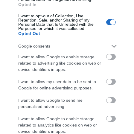
Opted In
I want to opt-out of Collection, Use,
Chameleon Jazz Band koncert
Retention, Sale, and/or Sharing of my
Personal Data that Is Unrelated with the
Purposes for which it was collected.
Időpont: Augusztus 25. kedd, 20.00 óra
Opted Out
Helyszín: 2040-Budaörs, PostART (Régi posta,
bejárat a Clementis és Ébner Gy, utca sarkán)
Google consents
I want to allow Google to enable storage
A koncert napján az épületben lévő Gardon
related to advertising like cookies on web or
Bisztro üzemel!
device identifiers in apps.
Belépő: 1600 HUF. Belépőjegyek
I want to allow my user data to be sent to
országszerte kaphatók az ismert
Google for online advertising purposes.
jegyirodákban,
a jegymester.hu webáruház
oldalain
, valamint az előadás napján a
I want to allow Google to send me
helyszínen.
personalized advertising.
I want to allow Google to enable storage
Az eseményhez a Facebookon is lehet
related to analytics like cookies on web or
csatlakozni
itt
.
device identifiers in apps.