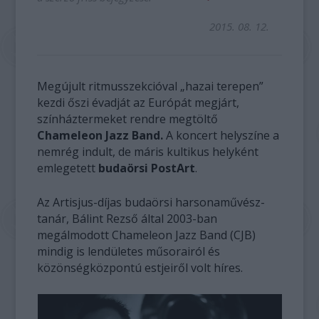
2015. 08. 12.
Megújult ritmusszekcióval „hazai terepen”
kezdi őszi évadját az Európát megjárt,
színháztermeket rendre megtöltő
Chameleon Jazz Band.
A koncert helyszíne a
nemrég indult, de máris kultikus helyként
emlegetett
budaörsi PostArt
.
Az Artisjus-díjas budaörsi harsonaművész-
tanár, Bálint Rezső által 2003-ban
megálmodott Chameleon Jazz Band (CJB)
mindig is lendületes műsorairól és
közönségközpontú estjeiről volt híres.