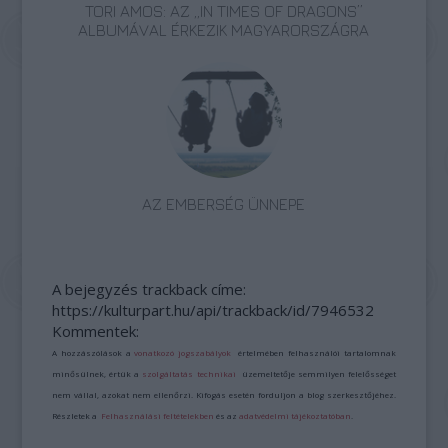
TORI AMOS: AZ „IN TIMES OF DRAGONS”
ALBUMÁVAL ÉRKEZIK MAGYARORSZÁGRA
AZ EMBERSÉG ÜNNEPE
A bejegyzés trackback címe:
https://kulturpart.hu/api/trackback/id/7946532
Kommentek:
A hozzászólások a
vonatkozó jogszabályok
értelmében felhasználói tartalomnak
minősülnek, értük a
szolgáltatás technikai
üzemeltetője semmilyen felelősséget
nem vállal, azokat nem ellenőrzi. Kifogás esetén forduljon a blog szerkesztőjéhez.
Részletek a
Felhasználási feltételekben
és az
adatvédelmi tájékoztatóban
.