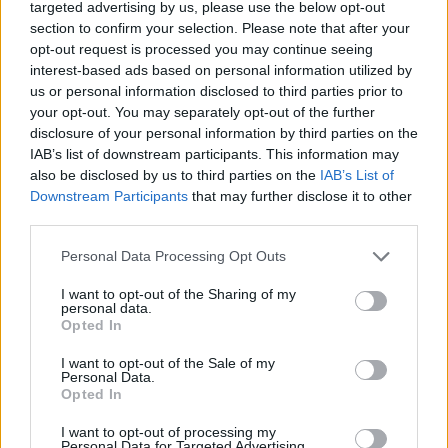
targeted advertising by us, please use the below opt-out
színpadán. Két nappal később, augusztus 27-
section to confirm your selection. Please note that after your
én, csütörtökön este a zenekar Komáromban
opt-out request is processed you may continue seeing
ad szabadtéri koncertet. A mini-turné a töki,
interest-based ads based on personal information utilized by
VI. Bor és Művészet Fesztivál szombati
us or personal information disclosed to third parties prior to
napján ér véget augusztus 29-én.
your opt-out. You may separately opt-out of the further
disclosure of your personal information by third parties on the
IAB’s list of downstream participants. This information may
also be disclosed by us to third parties on the
IAB’s List of
Downstream Participants
that may further disclose it to other
third parties.
Please note that this website/app uses one or more Google
Personal Data Processing Opt Outs
services and may gather and store information including but
not limited to your visit or usage behaviour. You may click to
I want to opt-out of the Sharing of my
personal data.
grant or deny consent to Google and its third-party tags to
Opted In
use your data for below specified purposes in below Google
consent section.
I want to opt-out of the Sale of my
Personal Data.
Opted In
I want to opt-out of processing my
Personal Data for Targeted Advertising.