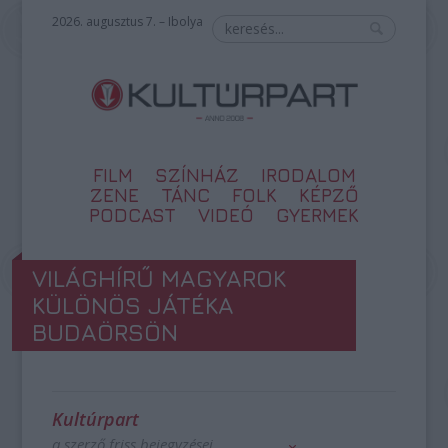
2026. augusztus 7. – Ibolya
FILM
SZÍNHÁZ
IRODALOM
ZENE
TÁNC
FOLK
KÉPZŐ
PODCAST
VIDEÓ
GYERMEK
VILÁGHÍRŰ MAGYAROK
KÜLÖNÖS JÁTÉKA
BUDAÖRSÖN
Kultúrpart
a szerző friss bejegyzései