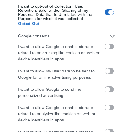
Történelem
Törökország
Régészet
Lavór
I want to opt-out of Collection, Use,
Retention, Sale, and/or Sharing of my
Personal Data that Is Unrelated with the
Purposes for which it was collected.
Opted Out
Google consents
I want to allow Google to enable storage
related to advertising like cookies on web or
device identifiers in apps.
MAGYAR KUTATÓ FEDEZTE FEL AZ ÚSZÓK
BARLANGJÁT
I want to allow my user data to be sent to
Google for online advertising purposes.
I want to allow Google to send me
personalized advertising.
I want to allow Google to enable storage
related to analytics like cookies on web or
VILÁGVISZONYLATBAN IS JELENTŐS RÉGÉSZETI
device identifiers in apps.
FELTÁRÁS ZAJLIK MAGYARORSZÁGON
I want to allow Google to enable storage