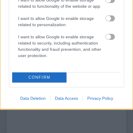
related to functionality of the website or app.
I want to allow Google to enable storage
related to personalization.
I want to allow Google to enable storage
LÉTEZIK GYÓGYÍTÓ MÚZEUM?!
related to security, including authentication
functionality and fraud prevention, and other
user protection.
A bejegyzés trackback címe:
https://kulturpart.hu/api/trackback/id/7946572
CONFIRM
Kommentek:
A hozzászólások a
vonatkozó jogszabályok
értelmében felhasználói tartalomnak
minősülnek, értük a
szolgáltatás technikai
üzemeltetője semmilyen felelősséget
Data Deletion
Data Access
Privacy Policy
nem vállal, azokat nem ellenőrzi. Kifogás esetén forduljon a blog szerkesztőjéhez.
Részletek a
Felhasználási feltételekben
és az
adatvédelmi tájékoztatóban
.