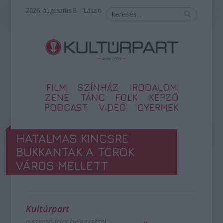
2026. augusztus 8. – László
FILM
SZÍNHÁZ
IRODALOM
ZENE
TÁNC
FOLK
KÉPZŐ
PODCAST
VIDEÓ
GYERMEK
HATALMAS KINCSRE
BUKKANTAK A TÖRÖK
VÁROS MELLETT
Kultúrpart
a szerző friss bejegyzései