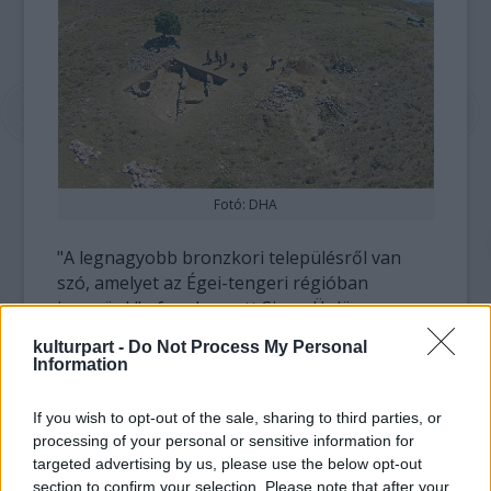
Fotó: DHA
"A legnagyobb bronzkori településről van
szó, amelyet az Égei-tengeri régióban
ismerünk" - fogalmazott Sinan Ünlüsoy, az
izmiri Yasar Egyetem professzora, a
régészeti
kulturpart -
Do Not Process My Personal
expedíció helyettes vezetője, aki szerint a
Information
lüdök őseinek fővárosa lehetett.
If you wish to opt-out of the sale, sharing to third parties, or
Mint elmondta, a feltárásoknak
processing of your personal or sensitive information for
köszönhetően megismerhetik, miként élt a
targeted advertising by us, please use the below opt-out
bronzkori népesség évszázadokkal azelőtt,
section to confirm your selection. Please note that after your