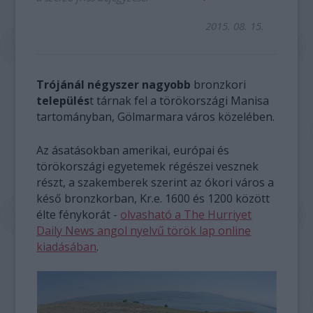
2015. 08. 15.
Trójánál négyszer nagyobb
bronzkori
település
t tárnak fel a törökországi Manisa
tartományban, Gölmarmara város közelében.
Az ásatásokban amerikai, európai és
törökországi egyetemek régészei vesznek
részt, a szakemberek szerint az ókori város a
késő bronzkorban, Kr.e. 1600 és 1200 között
élte fénykorát -
olvasható a The Hurriyet
Daily News angol nyelvű török lap online
kiadásában
.