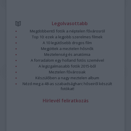
Legolvasottabb
Megdöbbentő fotók a néptelen fővárosról
Top 10: ezek a legjobb szerelmes filmek
A 10 legütősebb drogos film
Megjöttek a meztelen hősnők
Meztelenség és anatómia
A forradalom egy holland fotós szemével
A legizgalmasabb fotók 2015-ből
Meztelen fővárosiak
Készülőben a nagy meztelen album
Nézd meg a 48-as szabadságharc hőseiről készült
fotókat!
Hírlevél feliratkozás