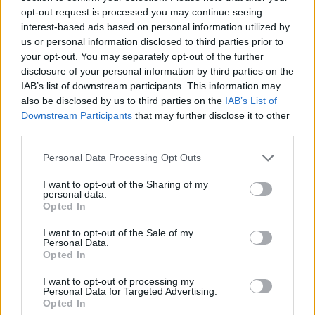
hogy a lüdök "feltalálták" a pénzt, vagyis
opt-out request is processed you may continue seeing
Kroiszosz (Krőzus) uralkodása előtt, aki
interest-based ads based on personal information utilized by
us or personal information disclosed to third parties prior to
elsőként veretett ezüst- és aranyérméket,
your opt-out. You may separately opt-out of the further
megteremtve a valódi pénzt, amelynek súlyát
disclosure of your personal information by third parties on the
és fémtartalmát pecsétjével garantálta.
IAB’s list of downstream participants. This information may
also be disclosed by us to third parties on the
IAB’s List of
A török régészprofesszor kitért arra is, hogy
Downstream Participants
that may further disclose it to other
a térségben, a Marmara-tó környékén
third parties.
feltérképeztek hat ókori várat, amelyek
Please note that this website/app uses one or more Google
egymástól egynapi járásra helyezkedtek el. A
Personal Data Processing Opt Outs
services and may gather and store information including but
nemzetközi expedíció megkezdte a
not limited to your visit or usage behaviour. You may click to
I want to opt-out of the Sharing of my
legnagyobb, 3500 éves erőd feltárását,
personal data.
grant or deny consent to Google and its third-party tags to
amelyről a Hettita Birodalom korabeli
Opted In
use your data for below specified purposes in below Google
dokumentumai is említést tesznek.
consent section.
I want to opt-out of the Sale of my
Personal Data.
Forrás:
MTI
Opted In
I want to opt-out of processing my
Personal Data for Targeted Advertising.
Opted In