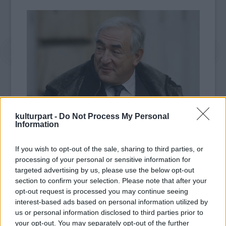
kulturpart -
Do Not Process My Personal
Information
Fotó: dealbreaker.com
If you wish to opt-out of the sale, sharing to third parties, or
processing of your personal or sensitive information for
targeted advertising by us, please use the below opt-out
A The Hollywood Reporter értesülései szerint
section to confirm your selection. Please note that after your
a forgatókönyv a botrány komikus
opt-out request is processed you may continue seeing
feldolgozása lesz.
interest-based ads based on personal information utilized by
us or personal information disclosed to third parties prior to
A botrányt tavaly a
Welcome To New York
című
your opt-out. You may separately opt-out of the further