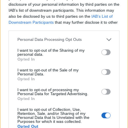
filmjében Abel Ferrara is felidézte, amelyben
disclosure of your personal information by third parties on the
Gerard Depardieu játszotta Strauss-Kahnt és
IAB’s list of downstream participants. This information may
Jacqueline Bisset a feleségét.
also be disclosed by us to third parties on the
IAB’s List of
Downstream Participants
that may further disclose it to other
third parties.
Please note that this website/app uses one or more Google
Personal Data Processing Opt Outs
Forrás:
MTI
services and may gather and store information including but
not limited to your visit or usage behaviour. You may click to
I want to opt-out of the Sharing of my
personal data.
grant or deny consent to Google and its third-party tags to
Opted In
use your data for below specified purposes in below Google
consent section.
I want to opt-out of the Sale of my
Film
Politika
Vígjáték
Botrány
Personal Data.
Opted In
I want to opt-out of processing my
Personal Data for Targeted Advertising.
Opted In
I want to opt-out of Collection, Use,
Retention, Sale, and/or Sharing of my
Personal Data that Is Unrelated with the
Purposes for which it was collected.
SZEMBE MERSZ NÉZNI AZZAL, AKIVÉ
Opted Out