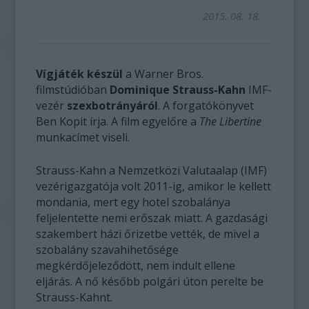
2015. 08. 18.
Vígjáték készül
a Warner Bros.
filmstúdióban
Dominique Strauss-Kahn
IMF-
vezér
szexbotrányáról
. A forgatókönyvet
Ben Kopit írja. A film egyelőre a
The Libertine
munkacímet viseli.
Strauss-Kahn a Nemzetközi Valutaalap (IMF)
vezérigazgatója volt 2011-ig, amikor le kellett
mondania, mert egy hotel szobalánya
feljelentette nemi erőszak miatt. A gazdasági
szakembert házi őrizetbe vették, de mivel a
szobalány szavahihetősége
megkérdőjeleződött, nem indult ellene
eljárás. A nő később polgári úton perelte be
Strauss-Kahnt.