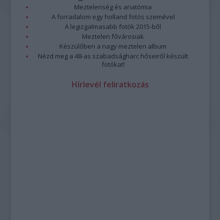
Meztelenség és anatómia
A forradalom egy holland fotós szemével
A legizgalmasabb fotók 2015-ből
Meztelen fővárosiak
Készülőben a nagy meztelen album
Nézd meg a 48-as szabadságharc hőseiről készült
fotókat!
Hírlevél feliratkozás