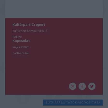
Kultúrpart Csoport
Kultúrpart Kommunikáció
Rólunk
Kapcsolat
Impresszum
Partnereink
SÜTI BEÁLLÍTÁSOK MÓDOSÍTÁSA