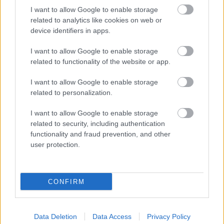
I want to allow Google to enable storage
related to analytics like cookies on web or
device identifiers in apps.
I want to allow Google to enable storage
related to functionality of the website or app.
PÜNKÖSDI ÖRÖKSÉG ÜNNEP – ÉLŐ
HAGYOMÁNYOK ÉS KÖZÖSSÉGEK A
I want to allow Google to enable storage
SKANZENBEN
related to personalization.
I want to allow Google to enable storage
related to security, including authentication
functionality and fraud prevention, and other
user protection.
CSODAVÁRÓ BETLEHEMES
CONFIRM
A bejegyzés trackback címe:
Data Deletion
Data Access
Privacy Policy