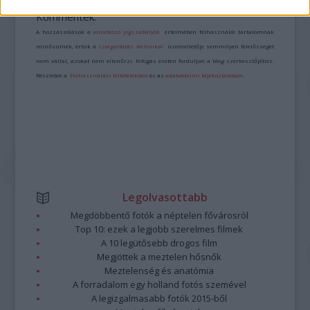
https://kulturpart.hu/api/trackback/id/7946852
Kommentek:
A hozzászólások a
vonatkozó jogszabályok
értelmében felhasználói tartalomnak
minősülnek, értük a
szolgáltatás technikai
üzemeltetője semmilyen felelősséget
nem vállal, azokat nem ellenőrzi. Kifogás esetén forduljon a blog szerkesztőjéhez.
Részletek a
Felhasználási feltételekben
és az
adatvédelmi tájékoztatóban
.
Legolvasottabb
Megdöbbentő fotók a néptelen fővárosról
Top 10: ezek a legjobb szerelmes filmek
A 10 legütősebb drogos film
Megjöttek a meztelen hősnők
Meztelenség és anatómia
A forradalom egy holland fotós szemével
A legizgalmasabb fotók 2015-ből