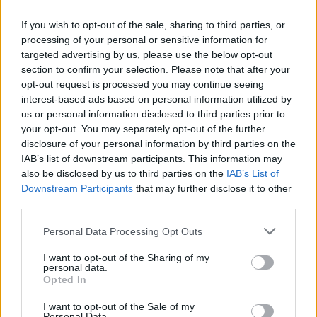
If you wish to opt-out of the sale, sharing to third parties, or
processing of your personal or sensitive information for
Mire számíthat a kedves látogató? Az
targeted advertising by us, please use the below opt-out
egynapos rendezvény alatt minden
section to confirm your selection. Please note that after your
korosztály számára élvezetes és tartalmas
opt-out request is processed you may continue seeing
programokat kínálnak.
interest-based ads based on personal information utilized by
us or personal information disclosed to third parties prior to
Zenei programok, többek között: Szeder,
your opt-out. You may separately opt-out of the further
disclosure of your personal information by third parties on the
Maszkura és a Tücsökraj, Magashegyi
IAB’s list of downstream participants. This information may
Underground. Lesznek továbbá helyi
also be disclosed by us to third parties on the
IAB’s List of
kötődésű kortárs művészeti kiállítások,
Downstream Participants
that may further disclose it to other
képző- és iparművészeti bemutatók, irodalmi
third parties.
műsor, veteren autó és motor, továbbá
varrógép kiállítás, bolhapiac és könyvturkáló.
Please note that this website/app uses one or more Google
Personal Data Processing Opt Outs
services and may gather and store information including but
not limited to your visit or usage behaviour. You may click to
I want to opt-out of the Sharing of my
A Fesztiválra való belépés ingyenes, azonban
personal data.
grant or deny consent to Google and its third-party tags to
az előzetes regisztrálók között értékes
Opted In
use your data for below specified purposes in below Google
nyereményeket sorsolnak ki. A
consent section.
I want to opt-out of the Sale of my
regisztrációkat az alábbi felületen
Personal Data.