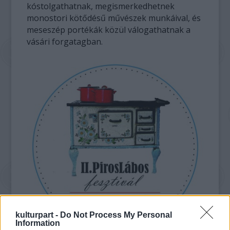
kóstolgathatnak, megismerkedhetnek
monostori kötődésű művészek munkáival, és
meseszép portékák közül válogathatnak a
vásári forgatagban.
kulturpart -
Do Not Process My Personal
Information