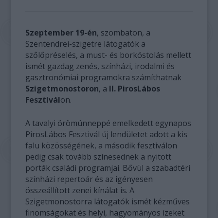
Szeptember 19-én
, szombaton, a
Szentendrei-szigetre látogatók a
szőlőpréselés, a must- és borkóstolás mellett
ismét gazdag zenés, színházi, irodalmi és
gasztronómiai programokra számíthatnak
Szigetmonostoron
, a
II. PirosLábos
Fesztivál
on.
A tavalyi örömünneppé emelkedett egynapos
PirosLábos Fesztivál új lendületet adott a kis
falu közösségének, a második fesztiválon
pedig csak tovább színesednek a nyitott
porták családi programjai. Bővül a szabadtéri
színházi repertoár és az igényesen
összeállított zenei kínálat is. A
Szigetmonostorra látogatók ismét kézműves
finomságokat és helyi, hagyományos ízeket