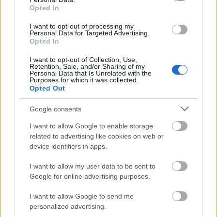
szeptember 17. 14.00-ig várják:
Opted In
www.szigetmonostor.hu
.
I want to opt-out of processing my
Personal Data for Targeted Advertising.
További információk a programokról és a
Opted In
fellépőkről a
Facebookon
is olvashat.
I want to opt-out of Collection, Use,
Retention, Sale, and/or Sharing of my
Personal Data that Is Unrelated with the
Purposes for which it was collected.
Opted Out
Zene
Programajánló
Szentendre
Gasztro
Lavór
11.
Budapesti Nyári Fesztivál
Google consents
I want to allow Google to enable storage
related to advertising like cookies on web or
device identifiers in apps.
I want to allow my user data to be sent to
Google for online advertising purposes.
I want to allow Google to send me
AZ EMBERSÉG ÜNNEPE
personalized advertising.