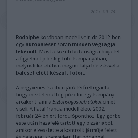
2015. 09. 24.
Rodolphe
korábban modell volt, de 2012-ben
egy
autóbaleset
során
minden végtagja
lebénult
. Most a közúti biztonságra hívja fel
a figyelmet jelenleg futó kampányában,
melynek keretében megmutatja húsz évvel a
baleset előtt készült fotói
t.
A negyvenes éveiben járó férfi elfogadta,
hogy meztelenül fog pózolni egy kampány
arcaként, ami a
Biztonságosabb utakat
címet
viseli. A fiatal francia modell élete 2002.
február 24-én ért fordulóponthoz. Egy görbe
este után hazafelé tartott egy pizzériából,
amikor elvesztette a kontrollt járműje felett
és balesetet szenvedett. Hat hónappal