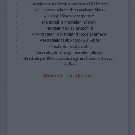
Megdöbbentő fotók a néptelen fővárosról
Top 10: ezek a legjobb szerelmes filmek
A 10 legütősebb drogos film
Megjöttek a meztelen hősnők
Meztelenség és anatómia
A forradalom egy holland fotós szemével
A legizgalmasabb fotók 2015-ből
Meztelen fővárosiak
Készülőben a nagy meztelen album
Nézd meg a 48-as szabadságharc hőseiről készült
fotókat!
Hírlevél feliratkozás