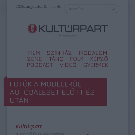
2026. augusztus 8. – László
FILM
SZÍNHÁZ
IRODALOM
ZENE
TÁNC
FOLK
KÉPZŐ
PODCAST
VIDEÓ
GYERMEK
FOTÓK A MODELLRŐL
AUTÓBALESET ELŐTT ÉS
UTÁN
Kultúrpart
a szerző friss bejegyzései