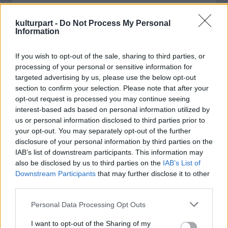
nem mehet el bármikor bárhova, ki van
szolgáltatva a többieknek. Négy nappal a
kulturpart -
Do Not Process My Personal
hatvanadik születésnapom előtt szenvedett
Information
balesetet, ez egyáltalán nem az a nyugdíjas
élet, amit elképzeltem” - meséli édesanyja.
If you wish to opt-out of the sale, sharing to third parties, or
processing of your personal or sensitive information for
Rodolphe 1995-ben modellkedett először a
targeted advertising by us, please use the below opt-out
section to confirm your selection. Please note that after your
fotós Joseph Caprionak. Húsz évvel később új
opt-out request is processed you may continue seeing
pózt vett fel, immár egy kerekesszékben.
interest-based ads based on personal information utilized by
„Rodolphe azt akarta, hogy példája
us or personal information disclosed to third parties prior to
mindenkinek tanulsággal szolgáljon” -
your opt-out. You may separately opt-out of the further
mondja a fotográfus. „Meg akarom mutatni,
disclosure of your personal information by third parties on the
hogy mindent elveszíthetünk pár másodperc
IAB’s list of downstream participants. This information may
leforgása alatt” - magyarázza az ex-modell
also be disclosed by us to third parties on the
IAB’s List of
egy róla szóló dokumentumfilmben.
Downstream Participants
that may further disclose it to other
third parties.
Please note that this website/app uses one or more Google
Personal Data Processing Opt Outs
services and may gather and store information including but
not limited to your visit or usage behaviour. You may click to
I want to opt-out of the Sharing of my