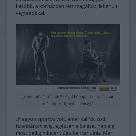
később, a kórházban tért magához, lebénult
végtagokkal.
„A két fotózás között: 21 év, 4 hónap, 11 nap… és pár
másodperc figyelmetlenség.”
„Nagyon sportos volt, amerikai focizott
tizenhárom évig, egészen a baleset napjáig,
most pedig mindent újra kell tanulnia. Már