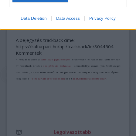
INGYENESEN MEGTEKINTHETŐ ÚJ KIÁLLÍTÁS A
PAPERLAB GALÉRIÁBAN
Data Deletion
Data Access
Privacy Policy
A bejegyzés trackback címe:
https://kulturpart.hu/api/trackback/id/8044504
Kommentek:
A hozzászólások a
vonatkozó jogszabályok
értelmében felhasználói tartalomnak
minősülnek, értük a
szolgáltatás technikai
üzemeltetője semmilyen felelősséget
nem vállal, azokat nem ellenőrzi. Kifogás esetén forduljon a blog szerkesztőjéhez.
Részletek a
Felhasználási feltételekben
és az
adatvédelmi tájékoztatóban
.
Legolvasottabb