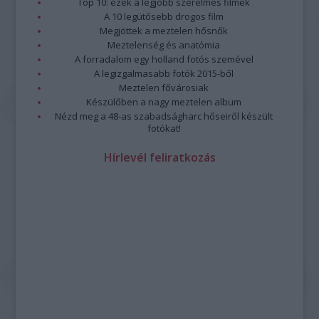
Top 10: ezek a legjobb szerelmes filmek
A 10 legütősebb drogos film
Megjöttek a meztelen hősnők
Meztelenség és anatómia
A forradalom egy holland fotós szemével
A legizgalmasabb fotók 2015-ből
Meztelen fővárosiak
Készülőben a nagy meztelen album
Nézd meg a 48-as szabadságharc hőseiről készült
fotókat!
Hírlevél feliratkozás