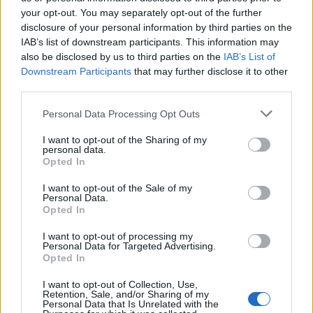
your opt-out. You may separately opt-out of the further
disclosure of your personal information by third parties on the
A kritikusok egybehangzó véleménye szerint
IAB’s list of downstream participants. This information may
erre az alkotásra különösen igaz, hogy aki
also be disclosed by us to third parties on the
IAB’s List of
nem látta mozivásznon, az nem is látta
Downstream Participants
that may further disclose it to other
igazán. Közel ötven évvel az eredeti bemutató
third parties.
után erre most újra lehetőség nyílik: a film
limitált vetítéssorozat keretében, néhány
Please note that this website/app uses one or more Google
Personal Data Processing Opt Outs
services and may gather and store information including but
hétre visszatér igazi otthonába, a mozikba, a
not limited to your visit or usage behaviour. You may click to
I want to opt-out of the Sharing of my
színpadi produkciók közvetítéseire és
personal data.
grant or deny consent to Google and its third-party tags to
filmtörténeti klasszikusok újra-bemutatására
Opted In
use your data for below specified purposes in below Google
specializálódott Pannonia Entertainment
consent section.
I want to opt-out of the Sale of my
forgalmazásában.
Personal Data.
Opted In
I want to opt-out of processing my
Personal Data for Targeted Advertising.
Opted In
I want to opt-out of Collection, Use,
Retention, Sale, and/or Sharing of my
Personal Data that Is Unrelated with the