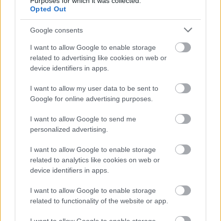
Purposes for which it was collected.
Opted Out
Google consents
I want to allow Google to enable storage
related to advertising like cookies on web or
device identifiers in apps.
I want to allow my user data to be sent to
Google for online advertising purposes.
I want to allow Google to send me
A film hazai ősbemutatója a miskolci
personalized advertising.
Cinefesten volt, ahol a fesztivál nyitó
díszelőadásán vetítették a legendás
I want to allow Google to enable storage
filmcsillag, Claudia Cardinale jelenlétében,
related to analytics like cookies on web or
óriási érdeklődés mellett. Szeptember 24-től
device identifiers in apps.
országszerte több mint 20 filmszínházban
I want to allow Google to enable storage
mutatják be, Budapesten a premierhéten
related to functionality of the website or app.
csak a Puskin moziban, emellett a
megyeszékhelyek többségén, többek közt