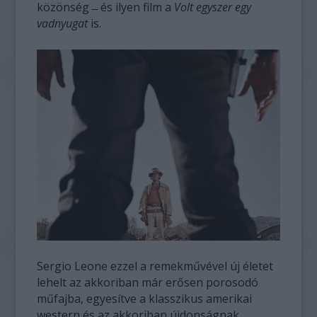
közönség ̶ és ilyen film a
Volt egyszer egy
vadnyugat
is.
Sergio Leone ezzel a remekművével új életet
lehelt az akkoriban már erősen porosodó
műfajba, egyesítve a klasszikus amerikai
western és az akkoriban újdonságnak