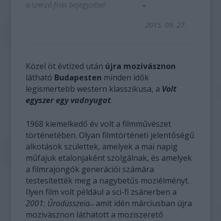
a szerző friss bejegyzései
2015. 09. 27.
Közel öt évtized után
újra mozivásznon
látható
Budapesten
minden idők
legismertebb western klasszikusa, a
Volt
egyszer egy vadnyugat
.
1968 kiemelkedő év volt a filmművészet
történetében. Olyan filmtörténeti jelentőségű
alkotások születtek, amelyek a mai napig
műfajuk etalonjaként szolgálnak, és amelyek
a filmrajongók generációi számára
testesítették meg a nagybetűs moziélményt.
Ilyen film volt például a sci-fi zsánerben a
2001: Űrodüsszeia
̶ amit idén márciusban újra
mozivásznon láthatott a moziszerető