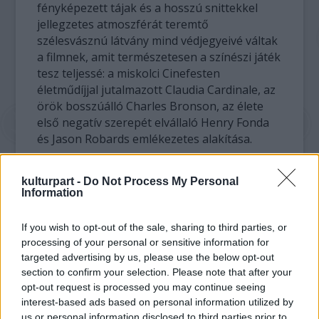
fényképezett tájak és a hosszú snittekkel
jellegzetes atmoszférát teremtő
szélesvásznú látvány mind védjegyeivé váltak
a filmnek, amit természetesen a színészi játék
tesz teljessé: a miskolci Cinefesten
életműdíjjal jutalmazott Claudia Cardinale, az
örök bosszúálló Charles Bronson, az élete
első negatív szerepét elvállaló Henry Fonda
és Jason Robards emlékezetes alakítása.
kulturpart -
Do Not Process My Personal
Information
If you wish to opt-out of the sale, sharing to third parties, or
processing of your personal or sensitive information for
targeted advertising by us, please use the below opt-out
section to confirm your selection. Please note that after your
opt-out request is processed you may continue seeing
interest-based ads based on personal information utilized by
us or personal information disclosed to third parties prior to