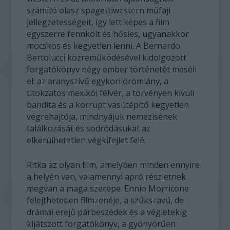
számító olasz spagettiwestern műfaji
jellegzetességeit, így lett képes a film
egyszerre fennkölt és hősies, ugyanakkor
mocskos és kegyetlen lenni. A Bernardo
Bertolucci közreműködésével kidolgozott
forgatókönyv négy ember történetét meséli
el: az aranyszívű egykori örömlány, a
titokzatos mexikói félvér, a törvényen kívüli
bandita és a korrupt vasútépítő kegyetlen
végrehajtója, mindnyájuk nemezisének
találkozását és sodródásukat az
elkerülhetetlen végkifejlet felé.
Ritka az olyan film, amelyben minden ennyire
a helyén van, valamennyi apró részletnek
megvan a maga szerepe. Ennio Morricone
felejthetetlen filmzenéje, a szűkszavú, de
drámai erejű párbeszédek és a végletekig
kijátszott forgatókönyv, a gyönyörűen