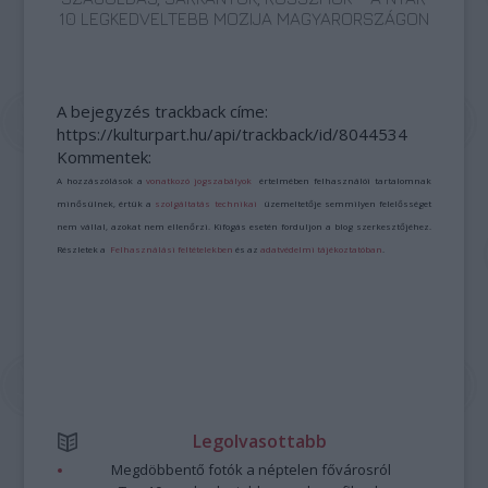
10 LEGKEDVELTEBB MOZIJA MAGYARORSZÁGON
A bejegyzés trackback címe:
https://kulturpart.hu/api/trackback/id/8044534
Kommentek:
A hozzászólások a
vonatkozó jogszabályok
értelmében felhasználói tartalomnak
minősülnek, értük a
szolgáltatás technikai
üzemeltetője semmilyen felelősséget
nem vállal, azokat nem ellenőrzi. Kifogás esetén forduljon a blog szerkesztőjéhez.
Részletek a
Felhasználási feltételekben
és az
adatvédelmi tájékoztatóban
.
Legolvasottabb
Megdöbbentő fotók a néptelen fővárosról