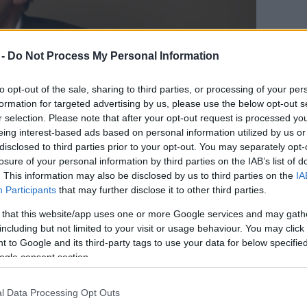
 -
Do Not Process My Personal Information
to opt-out of the sale, sharing to third parties, or processing of your per
formation for targeted advertising by us, please use the below opt-out s
r selection. Please note that after your opt-out request is processed y
eing interest-based ads based on personal information utilized by us or
disclosed to third parties prior to your opt-out. You may separately opt-
forrás: thetimes.co.uk
losure of your personal information by third parties on the IAB’s list of
. This information may also be disclosed by us to third parties on the
IA
ztárja, Ewan McGregor, Jonny Lee Miller, Robert
Participants
that may further disclose it to other third parties.
l az új filmben. Ugyanakkor hozzátette, hogy Miller
 that this website/app uses one or more Google services and may gath
miatt - Miller a CBS Sherlock és Watson, Carlyle az
including but not limited to your visit or usage behaviour. You may click 
zerződött le - könnyen lehet, hogy a forgatás
 to Google and its third-party tags to use your data for below specifi
t a mindössze hét hét alatt felvett első részé.
ogle consent section.
még 2016-ban a mozikba kerül. A jövőre 20.
l Data Processing Opt Outs
g mindössze kétmillió dollárból készült, és bár a