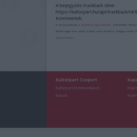
A bejegyzés trackback címe:
https://kulturpart.hu/api/trackback/id
Kommentek:
A hozzászólások a
vonatkozó jogszabályok
értelmében felhas
felelősséget nem vállal, azokat nem ellenőrzi. Kifogás esetén 
tájékoztatóban
.
Kultúrpart Csoport
Kap
Kultúrpart Kommunikáció
Impr
Rólunk
Partn