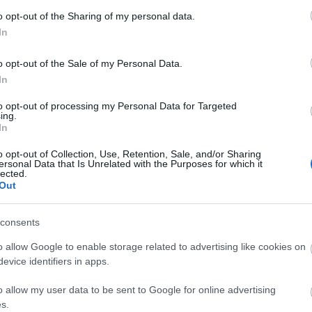
 valamivel kevesebb mint 20 millió dollárból - fog
o opt-out of the Sharing of my personal data.
elég kis összegről van szó ahhoz, hogy távol
In
kciótól és olyan filmet csináljanak, amilyet
 hogy "üzleti megbeszélésre" készül a brit Channel
o opt-out of the Sale of my Personal Data.
ciós céggel, amely az első rész munkálataiban is
In
ytatásba is beszáll.
to opt-out of processing my Personal Data for Targeted
ing.
In
o opt-out of Collection, Use, Retention, Sale, and/or Sharing
ersonal Data that Is Unrelated with the Purposes for which it
lected.
Out
consents
o allow Google to enable storage related to advertising like cookies on
evice identifiers in apps.
o allow my user data to be sent to Google for online advertising
s.