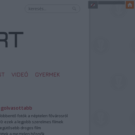
ST
VIDEÓ
GYERMEK
egolvasottabb
öbbentő fotók a néptelen fővárosról
0: ezek a legjobb szerelmes filmek
legütősebb drogos film
öttek a meztelen hősnők