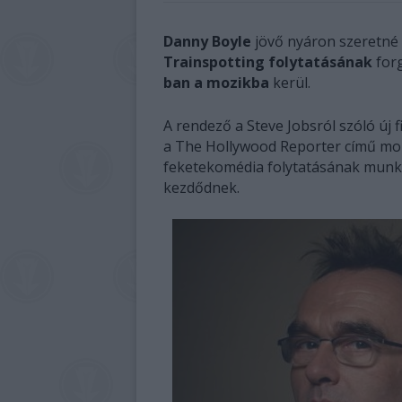
Danny Boyle
jövő nyáron szeretn
Trainspotting folytatásának
forg
ban a mozikba
kerül.
A rendező a Steve Jobsról szóló új
a The Hollywood Reporter című moz
feketekomédia folytatásának munká
kezdődnek.