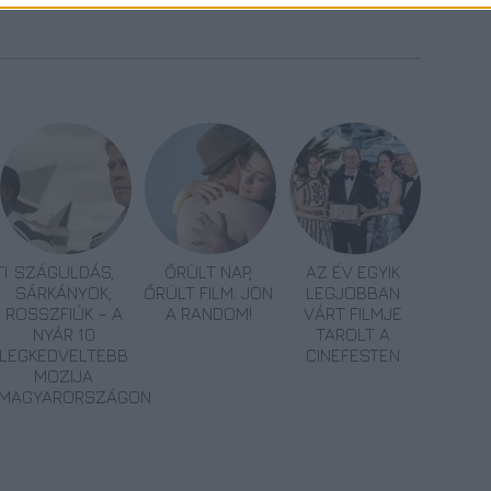
I
SZÁGULDÁS,
ŐRÜLT NAP,
AZ ÉV EGYIK
SÁRKÁNYOK,
ŐRÜLT FILM: JÖN
LEGJOBBAN
ROSSZFIÚK – A
A RANDOM!
VÁRT FILMJE
NYÁR 10
TAROLT A
LEGKEDVELTEBB
CINEFESTEN
MOZIJA
MAGYARORSZÁGON