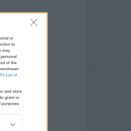
sonal or
ection to
ou may
 personal
out of the
 downstream
B’s List of
er and store
to grant or
ed purposes