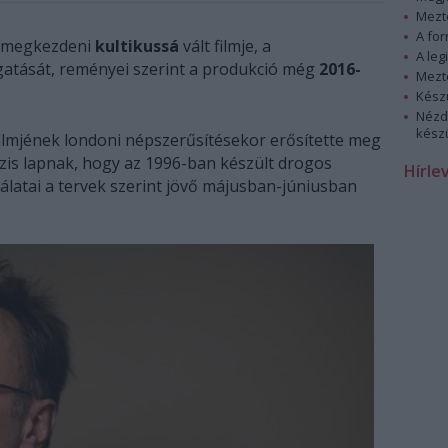
Mezt
A fo
é megkezdeni
kultikussá
vált filmje, a
A leg
atását, reményei szerint a produkció még
2016-
Mezt
Kész
Nézd
készü
 filmjének londoni népszerűsítésekor erősítette meg
is lapnak, hogy az 1996-ban készült drogos
Hírle
latai a tervek szerint jövő májusban-júniusban