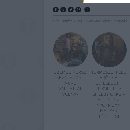
Film
Anglia
Drog
Ewan McGregor
Forgatás
SZEMBE MERSZ
TERMÉSZETFELETT
NÉZNI AZZAL,
ERŐK ÉS
AKIVÉ
ELFELEDETT
VÁLHATTÁL
TITKOK: ITT A
VOLNA?
SHELBY OAKS –
A GONOSZ
NYOMÁBAN
MAGYAR
ELŐZETESE