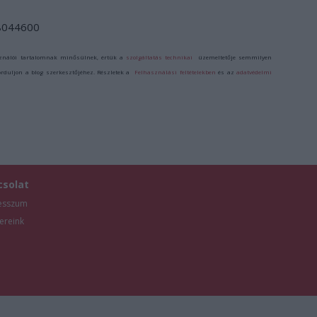
/8044600
ználói tartalomnak minősülnek, értük a
szolgáltatás technikai
üzemeltetője semmilyen
forduljon a blog szerkesztőjéhez. Részletek a
Felhasználási feltételekben
és az
adatvédelmi
csolat
esszum
ereink