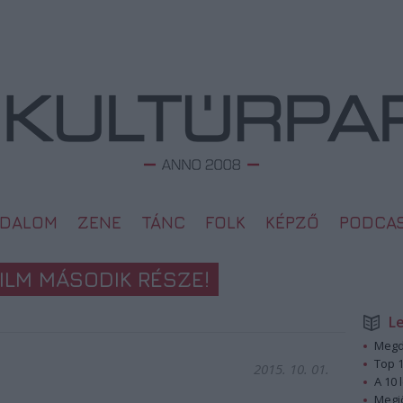
ODALOM
ZENE
TÁNC
FOLK
KÉPZŐ
PODCA
ILM MÁSODIK RÉSZE!
L
Megd
Top 1
2015. 10. 01.
A 10 
Megj