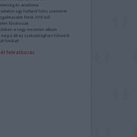
elenség és anatómia
rradalom egy holland fotós szemével
izgalmasabb fotók 2015-ből
elen fővárosiak
ülőben a nagy meztelen album
 meg a 48-as szabadságharc hőseiről
lt fotókat!
vél feliratkozás