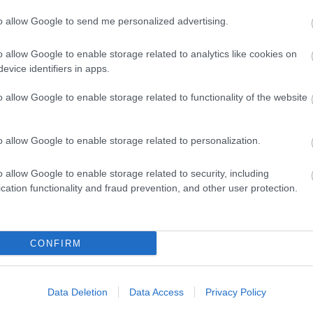
to allow Google to send me personalized advertising.
o allow Google to enable storage related to analytics like cookies on
evice identifiers in apps.
o allow Google to enable storage related to functionality of the website
o allow Google to enable storage related to personalization.
rrás: cornandsoda.com
o allow Google to enable storage related to security, including
t azonos című regénye nyomán forgatott
cation functionality and fraud prevention, and other user protection.
 kritikusok, és azóta minden idők legfontosabb
A rajongók kultfilmként tekintenek rá. A
lső filmet is jegyző John Hodge írja, ám a folytatás
i Welsh 2002-ben megjelent Porno című művéből,
CONFIRM
tán játszódik.
Data Deletion
Data Access
Privacy Policy