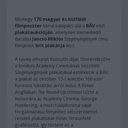
Mintegy
170 magyar és külföldi
filmposzter
kerül kalapács alá a
BÁV
első
plakátaukcióján
, amelynek kiemelkedő
darabja
Jancsó Miklós
Szegénylegények
című
filmjének
brit plakátja
lesz.
A tavaly elhunyt Kossuth-díjas filmrendezőre
a londoni Academy Cinemának készített
Szegénylegények
plakátjával emlékezik a BÁV,
a plakát az október 13-i aukción 160 ezer
forintos kikiáltási árról indul. A filmet
Angliában
The Round-Up
címmel tűzte a
műsorára az Academy Cinema. George
Hoellering, a mozi tulajdonosa saját
forgalmazású filmjeihez előszeretettel
rendelt plakátokat Peter Strausfeld
grafikustól, így történt ez a