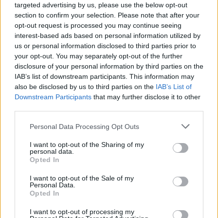
A BÁV első plakátárverésén olyan kiváló
targeted advertising by us, please use the below opt-out
magyar és külföldi grafikusok, valamint
section to confirm your selection. Please note that after your
festők által készített poszterek kerülnek
opt-out request is processed you may continue seeing
kalapács alá, amelyekből mára már csak
interest-based ads based on personal information utilized by
néhány példány maradt fenn. A nemzetközi
us or personal information disclosed to third parties prior to
your opt-out. You may separately opt-out of the further
gyakorlattól eltérően Magyarországon még
disclosure of your personal information by third parties on the
viszonylag kis gyűjtőkörrel rendelkezik a
IAB’s list of downstream participants. This information may
plakát műfaj, ezért egy-egy kiugróan drága
also be disclosed by us to third parties on the
IAB’s List of
régi plakátot leszámítva ma még bárki
Downstream Participants
that may further disclose it to other
számára elérhető áron lehet szert tenni egy-
third parties.
egy kedvenc film vagy grafikus alkotására. Az
aukciós kiállítás október 10-ig tekinthető
Please note that this website/app uses one or more Google
Personal Data Processing Opt Outs
services and may gather and store information including but
meg a BÁV Apszistermében, szeptember 29-
not limited to your visit or usage behaviour. You may click to
I want to opt-out of the Sharing of my
én délután Badits Marcell, plakátgyűjtő
personal data.
grant or deny consent to Google and its third-party tags to
beszél a magyar plakátművészetről, az
Opted In
use your data for below specified purposes in below Google
aukcióra október 13-án kerül sor.
consent section.
I want to opt-out of the Sale of my
Personal Data.
Forrás:
MTI
Opted In
I want to opt-out of processing my