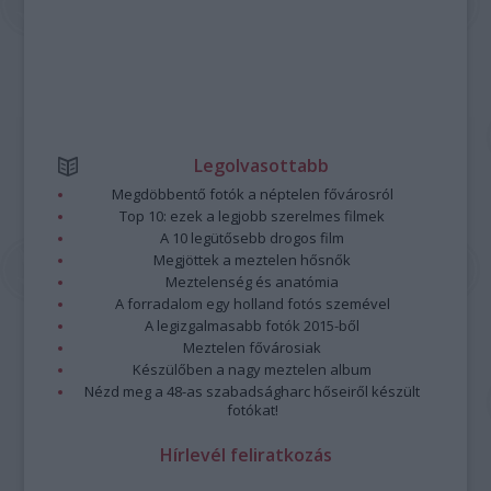
Legolvasottabb
Megdöbbentő fotók a néptelen fővárosról
Top 10: ezek a legjobb szerelmes filmek
A 10 legütősebb drogos film
Megjöttek a meztelen hősnők
Meztelenség és anatómia
A forradalom egy holland fotós szemével
A legizgalmasabb fotók 2015-ből
Meztelen fővárosiak
Készülőben a nagy meztelen album
Nézd meg a 48-as szabadságharc hőseiről készült
fotókat!
Hírlevél feliratkozás