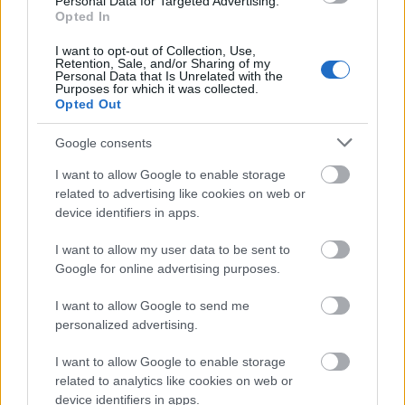
Personal Data for Targeted Advertising.
Opted In
Film
Aukció
Jancsó Miklós
Plakát
Lavór
I want to opt-out of Collection, Use,
Retention, Sale, and/or Sharing of my
Personal Data that Is Unrelated with the
Purposes for which it was collected.
Opted Out
Google consents
I want to allow Google to enable storage
related to advertising like cookies on web or
SZEMBE MERSZ NÉZNI AZZAL, AKIVÉ
device identifiers in apps.
VÁLHATTÁL VOLNA?
I want to allow my user data to be sent to
Google for online advertising purposes.
I want to allow Google to send me
personalized advertising.
I want to allow Google to enable storage
related to analytics like cookies on web or
TERMÉSZETFELETTI ERŐK ÉS ELFELEDETT
device identifiers in apps.
TITKOK: ITT A SHELBY OAKS – A GONOSZ