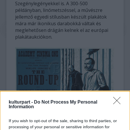
Szegénylegényekkel is. A 300-500
példányban, linómetszéssel, a művészre
jellemző egyedi stílusban készült plakátok
mára már ikonikus darabokká váltak és
meglehetősen drágán kelnek el az európai
plakátaukciókon.
kulturpart -
Do Not Process My Personal
Information
If you wish to opt-out of the sale, sharing to third parties, or
processing of your personal or sensitive information for