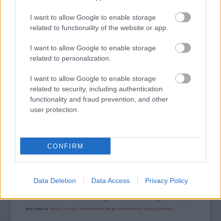
NYOMÁBAN MAGYAR ELŐZETESE
I want to allow Google to enable storage
related to functionality of the website or app.
I want to allow Google to enable storage
related to personalization.
I want to allow Google to enable storage
related to security, including authentication
SZÁGULDÁS, SÁRKÁNYOK, ROSSZFIÚK – A NYÁR
functionality and fraud prevention, and other
10 LEGKEDVELTEBB MOZIJA MAGYARORSZÁGON
user protection.
A bejegyzés trackback címe:
CONFIRM
https://kulturpart.hu/api/trackback/id/8044692
Kommentek:
A hozzászólások a
vonatkozó jogszabályok
értelmében felhasználói tartalomnak
Data Deletion
Data Access
Privacy Policy
minősülnek, értük a
szolgáltatás technikai
üzemeltetője semmilyen felelősséget
nem vállal, azokat nem ellenőrzi. Kifogás esetén forduljon a blog szerkesztőjéhez.
Részletek a
Felhasználási feltételekben
és az
adatvédelmi tájékoztatóban
.