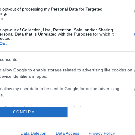
to opt-out of processing my Personal Data for Targeted
ing.
,
In
nyomdai munkák.
o opt-out of Collection, Use, Retention, Sale, and/or Sharing
ersonal Data that Is Unrelated with the Purposes for which it
lected.
Out
consents
o allow Google to enable storage related to advertising like cookies on
evice identifiers in apps.
o allow my user data to be sent to Google for online advertising
s.
FONÓS LEMEZ
TRIOLINA FOLK
DUPLA
to allow Google to send me personalized advertising.
LETT AZ ÉV
ÉS NŐI
JUBILEUMI
CONFIRM
JAZZ ALBUMA
VONÁSOK
KONCERT:
o allow Google to enable storage related to analytics like cookies on
KONCERT
SONORO 20 &
evice identifiers in apps.
SUKORÓN
FAB 10
Data Deletion
Data Access
Privacy Policy