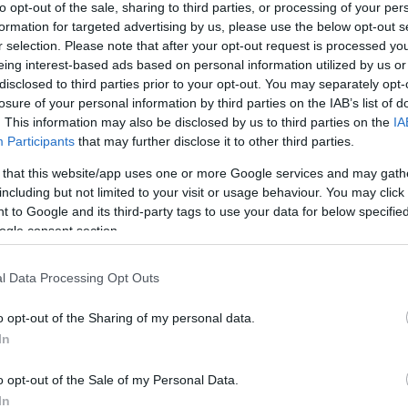
to opt-out of the sale, sharing to third parties, or processing of your per
Mezt
formation for targeted advertising by us, please use the below opt-out s
A fo
 működő társulás, melynek tagjai már több mint 10
r selection. Please note that after your opt-out request is processed y
A leg
ltúra, kommunikáció, mozgókép, hangfelvétel-
eing interest-based ads based on personal information utilized by us or
Mezt
 A Csoport „zászlóshajója”: a kulturpart.hu
disclosed to third parties prior to your opt-out. You may separately opt-
Kész
gazin, amely 2008. január 22-én, a Magyar Kultúra
losure of your personal information by third parties on the IAB’s list of
Nézd
készü
. This information may also be disclosed by us to third parties on the
IA
zése a magyarországi kulturális élet szereplőinek
Participants
that may further disclose it to other third parties.
t és megjelenést biztosítunk a fiatal alkotóknak,
Hírle
n. Természetesen figyelemmel kísérjük az
 that this website/app uses one or more Google services and may gath
replők munkáját is, beleértve a külföldi előadók,
including but not limited to your visit or usage behaviour. You may click 
 to Google and its third-party tags to use your data for below specifi
ogle consent section.
eteg kortárs alkotó és civil szervezetnek
nát. A
cégcsoport
szolgáltatásait partnereivel is
l Data Processing Opt Outs
inőségi ellátásához minden gyártói és fejlesztői
o opt-out of the Sharing of my personal data.
In
ó, rádió), online folyóirat kiadás,
o opt-out of the Sale of my Personal Data.
s, webhoszting,
In