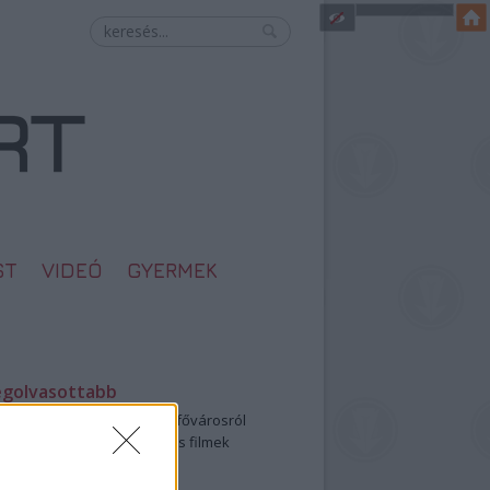
ST
VIDEÓ
GYERMEK
egolvasottabb
öbbentő fotók a néptelen fővárosról
0: ezek a legjobb szerelmes filmek
legütősebb drogos film
öttek a meztelen hősnők