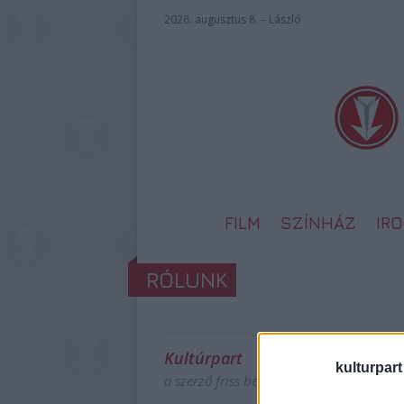
2026. augusztus 8. – László
FILM
SZÍNHÁZ
IR
RÓLUNK
Kultúrpart
kulturpart
a szerző friss bejegyzései