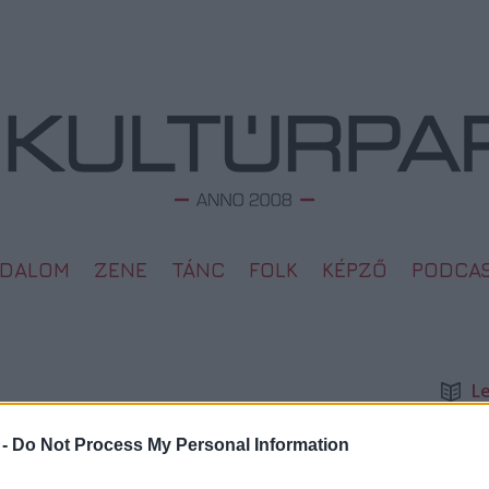
ODALOM
ZENE
TÁNC
FOLK
KÉPZŐ
PODCA
L
Megd
Top 1
 -
Do Not Process My Personal Information
2015. 10. 12.
A 10 
Megj