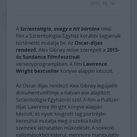
2015. 10. 16.
A
Szcientológia, avagy a hit börtöne
című
film a Szcientológiai Egyház korábbi tagjainak
történetét mutatja be. Az
Oscar-díjas
rendező
, Alex Gibney műve szerepelt a
2015-
ös Sundance Filmfesztivál
versenyprogramjában. A film
Lawrence
Wright bestseller
könyve alapján készült.
Az Oscar-díjas rendező Alex Gibney legújabb
dokumentumfilmje a hatvan éve alapított
Szcientológia Egyházról szól. A film a Pulitzer-
díjas Lawrence Wright könyve alapján
készült, és nyolc kiugrott tag portréján
keresztül mutatja meg a szekta külső
szemnek láthatatlan működését. A sokkoló
vallomásokból kiderül, mennyire manipulatív