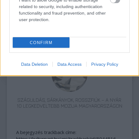
I want to allow Google to enable storage
related to security, including authentication
functionality and fraud prevention, and other
user protection.
TERMÉSZETFELETTI ERŐK ÉS ELFELEDETT
TITKOK: ITT A SHELBY OAKS – A GONOSZ
CONFIRM
NYOMÁBAN MAGYAR ELŐZETESE
Data Deletion
Data Access
Privacy Policy
SZÁGULDÁS, SÁRKÁNYOK, ROSSZFIÚK – A NYÁR
10 LEGKEDVELTEBB MOZIJA MAGYARORSZÁGON
A bejegyzés trackback címe:
https://kulturpart.hu/api/trackback/id/8044816