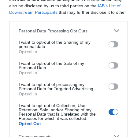
Armstrong bukása
(The Armstrong Lie, 2013)
,
also be disclosed by us to third parties on the
IAB’s List of
Fela Kuti élete
(Finding Fela!, 2014)
, és az
Downstream Participants
that may further disclose it to other
Apple alapítójának története
(Steve Jobs: The
third parties.
Man in the Machine, 2015)
.
Please note that this website/app uses one or more Google
Personal Data Processing Opt Outs
services and may gather and store information including but
not limited to your visit or usage behaviour. You may click to
I want to opt-out of the Sharing of my
personal data.
grant or deny consent to Google and its third-party tags to
Opted In
use your data for below specified purposes in below Google
consent section.
I want to opt-out of the Sale of my
Personal Data.
Opted In
I want to opt-out of processing my
Personal Data for Targeted Advertising.
Opted In
I want to opt-out of Collection, Use,
Retention, Sale, and/or Sharing of my
Personal Data that Is Unrelated with the
Purposes for which it was collected.
Opted Out
Google consents