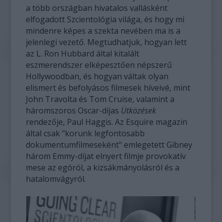
a több országban hivatalos vallásként
elfogadott Szcientológia világa, és hogy mi
mindenre képes a szekta nevében ma is a
jelenlegi vezető. Megtudhatjuk, hogyan lett
az L. Ron Hubbard által kitalált
eszmerendszer elképesztően népszerű
Hollywoodban, és hogyan váltak olyan
elismert és befolyásos filmesek híveivé, mint
John Travolta és Tom Cruise, valamint a
háromszoros Oscar-díjas
Ütközések
rendezője, Paul Haggis. Az Esquire magazin
által csak "korunk legfontosabb
dokumentumfilmeseként" emlegetett Gibney
három Emmy-díjat elnyert filmje provokatív
mese az egóról, a kizsákmányolásról és a
hatalomvágyról.