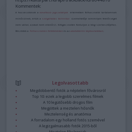
Kommentek:
A hozzászólások a
vonatkozó jogszabályok
értelmében felhasználói tartalomnak
minősülnek, értük a
szolgáltatás technikai
üzemeltetője semmilyen felelősséget
nem vállal, azokat nem ellenőrzi. Kifogás esetén forduljon a blog szerkesztőjéhez.
Részletek a
Felhasználási feltételekben
és az
adatvédelmi tájékoztatóban
.
Legolvasottabb
Megdöbbentő fotók a néptelen fővárosról
Top 10: ezek a legjobb szerelmes filmek
A 10 legütősebb drogos film
Megjöttek a meztelen hősnők
Meztelenség és anatómia
A forradalom egy holland fotós szemével
A legizgalmasabb fotók 2015-ből
Meztelen fővárosiak