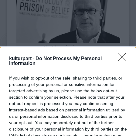
Alex Gibney, forrás: cnn.com
kulturpart -
Do Not Process My Personal
Information
Alex Gibney rendszeresen izgalmas és kényes
témákat jár körbe, mint például az Enron cég
If you wish to opt-out of the sale, sharing to third parties, or
csődje
(Enron: The Smartest Guys in the Room,
processing of your personal or sensitive information for
2005)
, az amerikai katonák által elkövetett
targeted advertising by us, please use the below opt-out
kínzások
(az Oscar-díjas Taxi to the Dark Side,
section to confirm your selection. Please note that after your
2007)
, Ken Kesey portréja
(Magic Trip, 2011)
, a
opt-out request is processed you may continue seeing
interest-based ads based on personal information utilized by
katolikus egyház pedofil-botránya
(Mea
us or personal information disclosed to third parties prior to
Maxima Culpa: Silence in the House of God,
your opt-out. You may separately opt-out of the further
2012)
, a Wikileaks-sztori
(Előttünk nincsenek
disclosure of your personal information by third parties on the
titkok: A Wikileaks története, 2013)
, Lance
IAB’s list of downstream participants. This information may